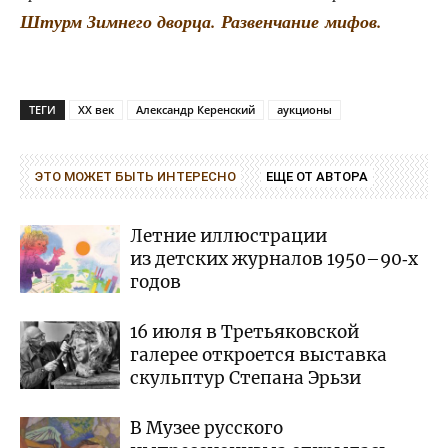
Штурм Зим­не­го двор­ца. Раз­вен­ча­ние мифов.
ТЕГИ
XX век
Александр Керенский
аукционы
ЭТО МОЖЕТ БЫТЬ ИНТЕРЕСНО
ЕЩЕ ОТ АВТОРА
Летние иллюстрации
из детских журналов 1950–90‑х
годов
16 июля в Третьяковской
галерее откроется выставка
скульптур Степана Эрьзи
В Музее русского