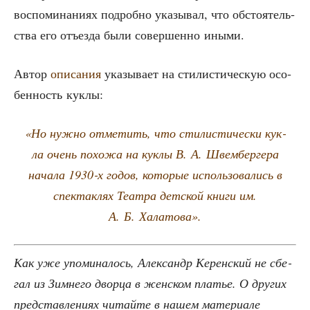
вос­по­ми­на­ни­ях подроб­но ука­зы­вал, что обсто­я­тель­
ства его отъ­ез­да были совер­шен­но иными.
Автор
опи­са­ния
ука­зы­ва­ет на сти­ли­сти­че­скую осо­
бен­ность куклы:
«Но нуж­но отме­тить, что сти­ли­сти­че­ски кук­
ла очень похо­жа на кук­лы В. А. Швем­бер­ге­ра
нача­ла 1930‑х годов, кото­рые исполь­зо­ва­лись в
спек­так­лях Теат­ра дет­ской кни­ги им.
А. Б. Халатова».
Как уже упо­ми­на­лось, Алек­сандр Керен­ский не сбе­
гал из Зим­не­го двор­ца в жен­ском пла­тье. О дру­гих
пред­став­ле­ни­ях читай­те в нашем мате­ри­а­ле