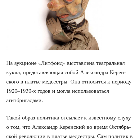
На аук­ци­оне «Лит­фонд» выстав­ле­на теат­раль­ная
кук­ла, пред­став­ля­ю­щая собой Алек­сандра Керен­
ско­го в пла­тье мед­сест­ры. Она отно­сит­ся к пери­о­ду
1920–1930‑х годов и мог­ла исполь­зо­вать­ся
агитбригадами.
Такой образ поли­ти­ка отсы­ла­ет к извест­но­му слу­ху
о том, что Алек­сандр Керен­ский во вре­мя Октябрь­
ской рево­лю­ции в пла­тье мед­сест­ры. Сам поли­тик в