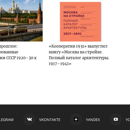
прошлое:
«Кооператив 1931» выпустил
рованные
книгу «Москва на стройке.
и СССР 1920–30‑х
Полный каталог архитектуры.
1917–1941»
LEGRAM
VKONTAKTE
YANDEX
Y