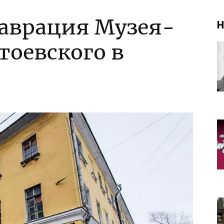
таврация Музея-
Н
тоевского в