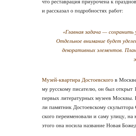
что рестав­ра­ция при­уро­че­на к празд­но
и рас­ска­зал о подроб­но­стях работ:
«Глав­ная зада­ча — сохра­нить у
Отдель­ное вни­ма­ние будет уде­ле
деко­ра­тив­ных эле­мен­тов. Пла­
э
Музей-квар­ти­ра Досто­ев­ско­го
в Москве 
му рус­ско­му писа­те­лю, он был открыт 1
пер­вых лите­ра­тур­ных музеев Моск­вы. В
ли памят­ник Досто­ев­ско­му скуль­пто­ра 
ско­го пере­име­но­ва­ли и саму ули­цу, на
это­го она носи­ла назва­ние Новая Боже