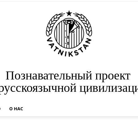
Познавательный проект
 русскоязычной цивилизац
О
О НАС