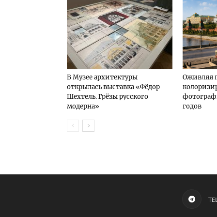
В Музее архитектуры
Оживляя 
открылась выставка «Фёдор
колоризи
Шехтель. Грёзы русского
фотографи
модерна»
годов
TE