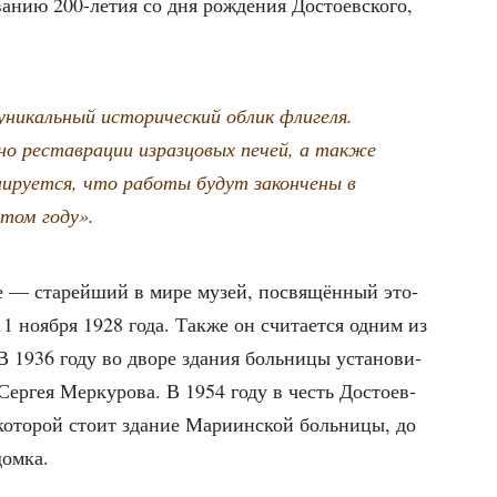
­ва­нию 200-летия со дня рож­де­ния Досто­ев­ско­го,
ни­каль­ный исто­ри­че­ский облик фли­ге­ля.
­но рестав­ра­ции израз­цо­вых печей, а так­же
ни­ру­ет­ся, что рабо­ты будут закон­че­ны в
том году».
— ста­рей­ший в мире музей, посвя­щён­ный это­
1 нояб­ря 1928 года. Так­же он счи­та­ет­ся одним из
 1936 году во дво­ре зда­ния боль­ни­цы уста­но­ви­
Сер­гея Мер­ку­ро­ва. В 1954 году в честь Досто­ев­
 кото­рой сто­ит зда­ние Мари­ин­ской боль­ни­цы, до
домка.