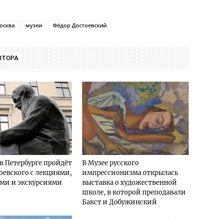
осква
музеи
Фёдор Достоевский
ВТОРА
в Петербурге пройдёт
В Музее русского
оевского с лекциями,
импрессионизма открылась
ями и экскурсиями
выставка о художественной
школе, в которой преподавали
Бакст и Добужинский