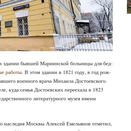
 в зда­нии быв­шей Мари­ин­ской боль­ни­цы для бед­
ные рабо­ты
. В этом зда­нии в 1821 году, в год рож­
­ше­го воен­но­го вра­ча Миха­и­ла Досто­ев­ско­го.
ге­ле, куда семья Досто­ев­ских пере­еха­ла в 1823
дар­ствен­но­го лите­ра­тур­но­го музея име­ни
о­го насле­дия Моск­вы Алек­сей Еме­лья­нов отме­тил,