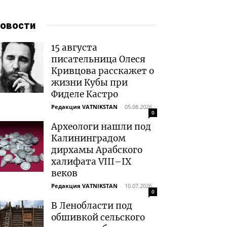
овости
15 августа
писательница Олеся
Кривцова расскажет о
жизни Кубы при
Фиделе Кастро
Редакция VATNIKSTAN
-
05.08.2026
0
Археологи нашли под
Калининградом
дирхамы Арабского
халифата VIII–IX
веков
Редакция VATNIKSTAN
-
10.07.2026
0
В Ленобласти под
обшивкой сельского