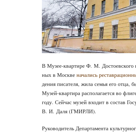
В Музее-квар­ти­ре Ф. М. Досто­ев­ско­го
ных в Москве
нача­лись рестав­ра­ци­он­
де­ния писа­те­ля, жила семья его отца, быв
Музей-квар­ти­ра рас­по­ла­га­ет­ся во фли­
году. Сей­час музей вхо­дит в состав Госу­
В. И. Даля (ГМИРЛИ).
Руко­во­ди­тель Депар­та­мен­та куль­тур­н