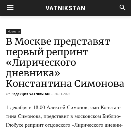
VATNIKSTAN
Новости
В Москве представят
первый репринт
«Лирического
дневника»
Константина Симонова
От
Редакция VATNIKSTAN
-
26.11.2025
1 декаб­ря в 18:00 Алек­сей Симо­нов, сын Кон­стан­
ти­на Симо­но­ва, пред­ста­вит в мос­ков­ском Биб­лио-
Гло­бу­се репринт отцов­ско­го «Лири­че­ско­го днев­ни­