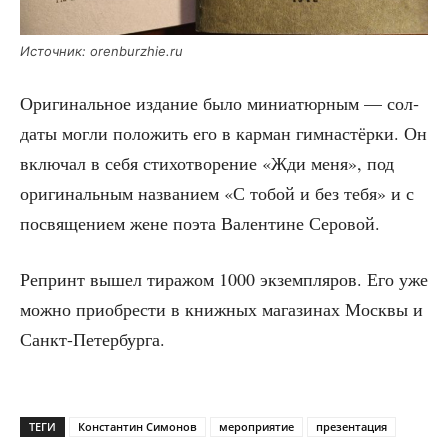
Источ­ник: orenburzhie.ru
Ори­ги­наль­ное изда­ние было мини­а­тюр­ным — сол­
да­ты мог­ли поло­жить его в кар­ман гим­на­стёр­ки. Он
вклю­чал в себя сти­хо­тво­ре­ние «Жди меня», под
ори­ги­наль­ным назва­ни­ем «С тобой и без тебя» и с
посвя­ще­ни­ем жене поэта Вален­тине Серовой.
Репринт вышел тира­жом 1000 экзем­пля­ров. Его уже
мож­но при­об­ре­сти в книж­ных мага­зи­нах Моск­вы и
Санкт-Петербурга.
ТЕГИ
Константин Симонов
мероприятие
презентация