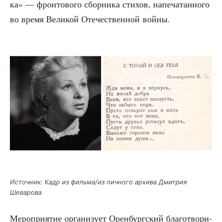
ка» — фрон­то­во­го сбор­ни­ка сти­хов, напе­ча­тан­но­го
во вре­мя Вели­кой Оте­че­ствен­ной войны.
Источ­ник: Кадр из фильма/из лич­но­го архи­ва Дмит­рия
Шеварова
Меро­при­я­тие орга­ни­зу­ет Орен­бург­ский бла­го­тво­ри­