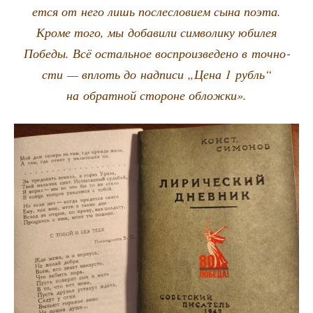
ет­ся от него лишь после­сло­ви­ем сына поэта.
Кро­ме того, мы доба­ви­ли сим­во­ли­ку юби­лея
Побе­ды. Всё осталь­ное вос­про­из­ве­де­но в точ­но­
сти — вплоть до над­пи­си „Цена 1 рубль“
на обрат­ной сто­роне обложки».