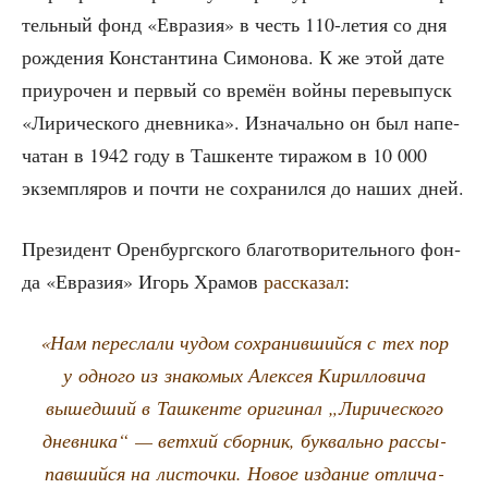
тель­ный фонд «Евра­зия» в честь 110-летия со дня
рож­де­ния Кон­стан­ти­на Симо­но­ва. К же этой дате
при­уро­чен и пер­вый со вре­мён вой­ны пере­вы­пуск
«Лири­че­ско­го днев­ни­ка». Изна­чаль­но он был напе­
ча­тан в 1942 году в Таш­кен­те тира­жом в 10 000
экзем­пля­ров и почти не сохра­нил­ся до наших дней.
Пре­зи­дент Орен­бург­ско­го бла­го­тво­ри­тель­но­го фон­
да «Евра­зия» Игорь Хра­мов
рас­ска­зал
:
«Нам пере­сла­ли чудом сохра­нив­ший­ся с тех пор
у одно­го из зна­ко­мых Алек­сея Кирил­ло­ви­ча
вышед­ший в Таш­кен­те ори­ги­нал „Лири­че­ско­го
днев­ни­ка“ — вет­хий сбор­ник, бук­валь­но рас­сы­
пав­ший­ся на листоч­ки. Новое изда­ние отли­ча­