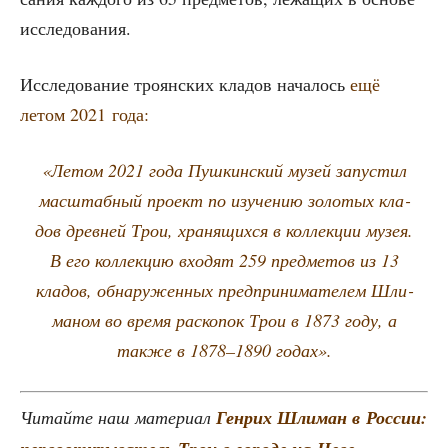
исследования.
Иссле­до­ва­ние тро­ян­ских кла­дов нача­лось
ещё
летом 2021 года:
«Летом 2021 года Пуш­кин­ский музей запу­стил
мас­штаб­ный про­ект по изу­че­нию золо­тых кла­
дов древ­ней Трои, хра­ня­щих­ся в кол­лек­ции музея.
В его кол­лек­цию вхо­дят 259 пред­ме­тов из 13
кла­дов, обна­ру­жен­ных пред­при­ни­ма­те­лем Шли­
ма­ном во вре­мя рас­ко­пок Трои в 1873 году, а
так­же в 1878–1890 годах».
Читай­те наш мате­ри­ал
Ген­рих Шли­ман в Рос­сии: