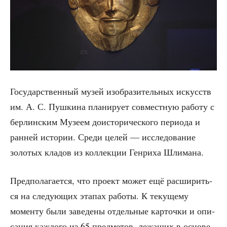
Госу­дар­ствен­ный музей изоб­ра­зи­тель­ных искусств
им. А. С. Пуш­ки­на пла­ни­ру­ет сов­мест­ную рабо­ту с
бер­лин­ским Музе­ем дои­сто­ри­че­ско­го пери­о­да и
ран­ней исто­рии. Сре­ди целей — иссле­до­ва­ние
золо­тых кла­дов из кол­лек­ции Ген­ри­ха Шлимана.
Пред­по­ла­га­ет­ся, что про­ект может ещё рас­ши­рить­
ся на сле­ду­ю­щих эта­пах рабо­ты. К теку­ще­му
момен­ту были заве­де­ны отдель­ные кар­точ­ки и опи­
са­ния каж­до­го из 65 пред­ме­тов, лежа­щих в осно­ве