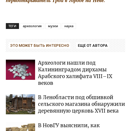
пер­во­от­кры­ва­тель Трои в горо­де на Неве.
ТЕГИ
археология
музеи
наука
ЭТО МОЖЕТ БЫТЬ ИНТЕРЕСНО
ЕЩЕ ОТ АВТОРА
Археологи нашли под
Калининградом дирхамы
Арабского халифата VIII–IX
веков
В Ленобласти под обшивкой
сельского магазина обнаружили
деревянную церковь XVII века
В НовГУ выяснили, как