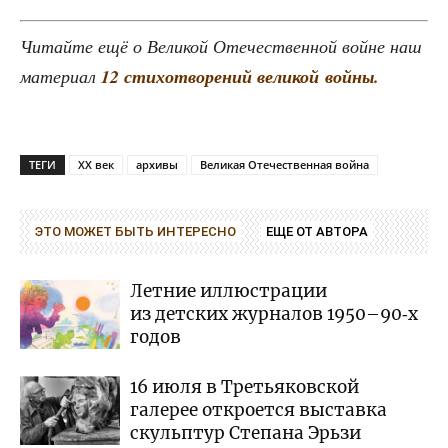
Читай­те ещё о Вели­кой Оте­че­ствен­ной войне наш
мате­ри­ал
12 сти­хо­тво­ре­ний вели­кой войны.
ТЕГИ
XX век
архивы
Великая Отечественная война
ЭТО МОЖЕТ БЫТЬ ИНТЕРЕСНО
ЕЩЕ ОТ АВТОРА
Летние иллюстрации
из детских журналов 1950–90‑х
годов
16 июля в Третьяковской
галерее откроется выставка
скульптур Степана Эрьзи