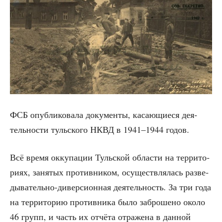
ФСБ опуб­ли­ко­ва­ла доку­мен­ты, каса­ю­щи­е­ся дея­
тель­но­сти туль­ско­го НКВД в 1941–1944 годов.
Всё вре­мя окку­па­ции Туль­ской обла­сти на тер­ри­то­
ри­ях, заня­тых про­тив­ни­ком, осу­ществ­ля­лась раз­ве­
ды­ва­тель­но-дивер­си­он­ная дея­тель­ность. За три года
на тер­ри­то­рию про­тив­ни­ка было забро­ше­но око­ло
46 групп, и часть их отчё­та отра­же­на в дан­ной