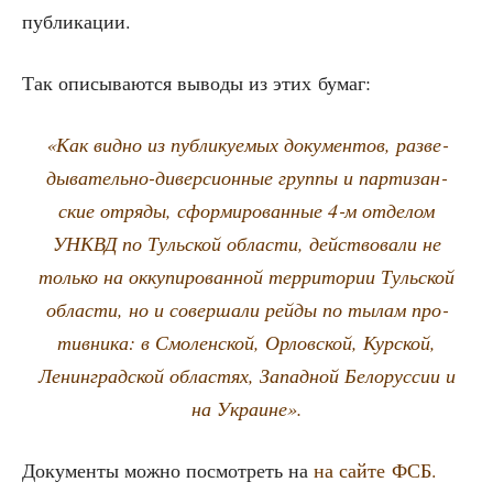
публикации.
Так опи­сы­ва­ют­ся выво­ды из этих бумаг:
«Как вид­но из пуб­ли­ку­е­мых доку­мен­тов, раз­ве­
ды­ва­тель­но-дивер­си­он­ные груп­пы и пар­ти­зан­
ские отря­ды, сфор­ми­ро­ван­ные 4‑м отде­лом
УНКВД по Туль­ской обла­сти, дей­ство­ва­ли не
толь­ко на окку­пи­ро­ван­ной тер­ри­то­рии Туль­ской
обла­сти, но и совер­ша­ли рей­ды по тылам про­
тив­ни­ка: в Смо­лен­ской, Орлов­ской, Кур­ской,
Ленин­град­ской обла­стях, Запад­ной Бело­рус­сии и
на Украине».
Доку­мен­ты мож­но посмот­реть на
на сай­те ФСБ.