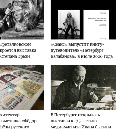
 Третьяковской
«Сеанс» выпустит книгу-
ткроется выставка
путеводитель «Петербург
 Степана Эрьзи
Балабанова» в июле 2026 года
рхитектуры
В Петербурге открылась
 выставка «Фёдор
выставка к 175-летию
Грёзы русского
медиамагната Ивана Сытина