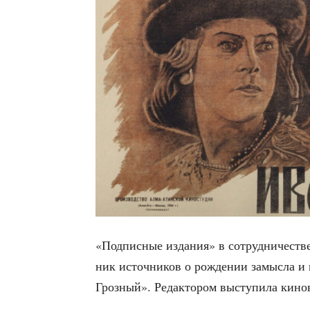
«Под­пис­ные изда­ния» в сотруд­ни­че­ст
ник источ­ни­ков о рож­де­нии замыс­ла и
Гроз­ный». Редак­то­ром высту­пи­ла кино