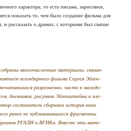
ч­но­го харак­те­ра, то есть пись­ма, зари­сов­ки,
­мят­ся пока­зать то, чем было созда­ние филь­ма для
, и рас­ска­зать о дра­мах, с кото­ры­ми был свя­зан
собра­ны мно­го­чис­лен­ные мате­ри­а­лы, свя­зан­
и­я­ти­ем леген­дар­но­го филь­ма Сер­гея Эйзен­
ча­тав­ших­ся раз­роз­нен­но, часто в мало­до­
сем, днев­ни­ков, рисун­ков Эйзен­штей­на и чле­
ак­тор-соста­ви­тель сбор­ни­ка исто­рик кино
него ранее не пуб­ли­ко­вав­ши­е­ся фраг­мен­ты
из архи­вов РГАЛИ и ВГИ­Ка. Вме­сте эти мате­
дра­ма­тич­ную «внеш­нюю» исто­рию созда­ния