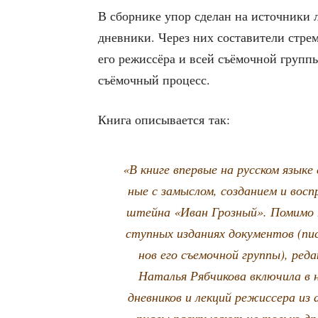
В сбор­ни­ке упор сде­лан на источ­ни­ки ли
днев­ни­ки. Через них соста­ви­те­ли стре
его режис­сё­ра и всей съё­моч­ной груп­пы
съё­моч­ный процесс.
Кни­га опи­сы­ва­ет­ся так:
«В кни­ге впер­вые на рус­ском язы­ке 
ные с замыс­лом, созда­ни­ем и вос­пр
штей­на «Иван Гроз­ный». Поми­мо пе
ступ­ных изда­ни­ях доку­мен­тов (пи
нов его съе­моч­ной груп­пы), ред
Ната­лья Ряб­чи­ко­ва вклю­чи­ла в 
днев­ни­ков и лек­ций режис­се­ра 
ри­а­лы рас­кры­ва­ют не толь­ко 