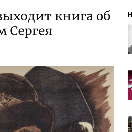
выходит книга об
Н
м Сергея