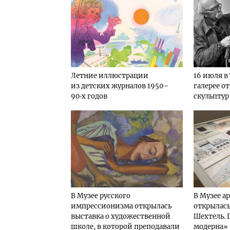
Летние иллюстрации
16 июля в
из детских журналов 1950–
галерее о
90‑х годов
скульптур
В Музее русского
В Музее а
импрессионизма открылась
открылась
выставка о художественной
Шехтель. 
школе, в которой преподавали
модерна»