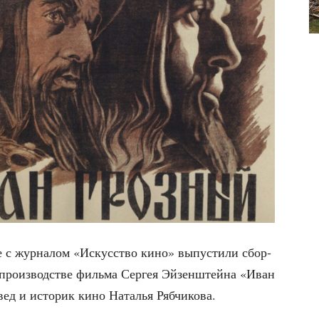
ве с жур­на­лом «Искус­ство кино» выпу­сти­ли сбор­
 про­из­вод­стве филь­ма Сер­гея Эйзен­штей­на «Иван
­вед и исто­рик кино Ната­лья Рябчикова.