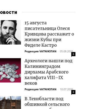
овости
15 августа
писательница Олеся
Кривцова расскажет о
жизни Кубы при
Фиделе Кастро
Редакция VATNIKSTAN
-
05.08.2026
0
Археологи нашли под
Калининградом
дирхамы Арабского
халифата VIII–IX
веков
Редакция VATNIKSTAN
-
10.07.2026
0
В Ленобласти под
обшивкой сельского