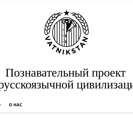
Познавательный проект
 русскоязычной цивилизац
О
О НАС