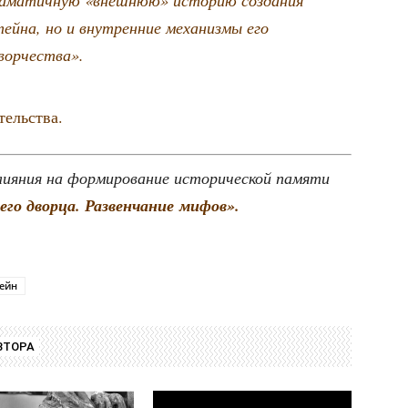
ей­на, но и внут­рен­ние меха­низ­мы его
ворчества».
ательства.
­я­ния на фор­ми­ро­ва­ние исто­ри­че­ской памя­ти
го двор­ца. Раз­вен­ча­ние мифов».
ейн
ВТОРА