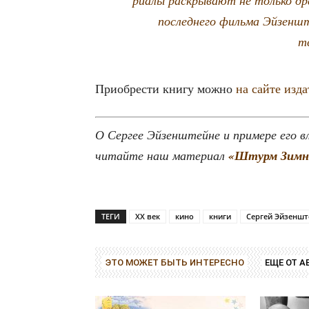
послед­не­го филь­ма Эйзен­шт
т
При­об­ре­сти кни­гу мож­но
на сай­те изд
О Сер­гее Эйзен­штейне и при­ме­ре его вли
читай­те наш мате­ри­ал
«Штурм Зим­не­
ТЕГИ
XX век
кино
книги
Сергей Эйзеншт
ЭТО МОЖЕТ БЫТЬ ИНТЕРЕСНО
ЕЩЕ ОТ А