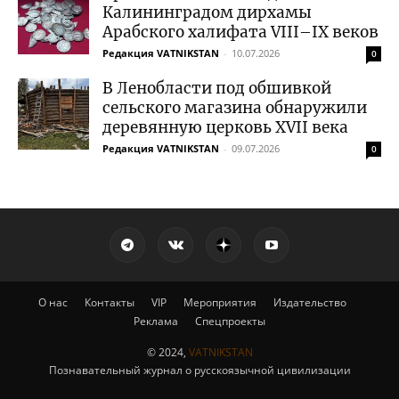
Калининградом дирхамы
Арабского халифата VIII–IX веков
Редакция VATNIKSTAN
-
10.07.2026
0
В Ленобласти под обшивкой
сельского магазина обнаружили
деревянную церковь XVII века
Редакция VATNIKSTAN
-
09.07.2026
0
О нас
Контакты
VIP
Мероприятия
Издательство
Реклама
Спецпроекты
© 2024,
VATNIKSTAN
Познавательный журнал о русскоязычной цивилизации