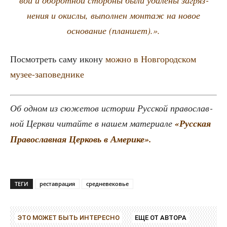
вой и обо­рот­ной сто­ро­ны были уда­ле­ны загряз­
не­ния и окис­лы, выпол­нен мон­таж на новое
осно­ва­ние (план­шет).».
Посмот­реть саму ико­ну
мож­но в Нов­го­род­ском
музее-заповеднике
Об одном из сюже­тов исто­рии Рус­ской пра­во­слав­
ной Церк­ви читай­те в нашем мате­ри­а­ле
«Рус­ская
Пра­во­слав­ная Цер­ковь в Америке».
ТЕГИ
реставрация
средневековье
ЭТО МОЖЕТ БЫТЬ ИНТЕРЕСНО
ЕЩЕ ОТ АВТОРА