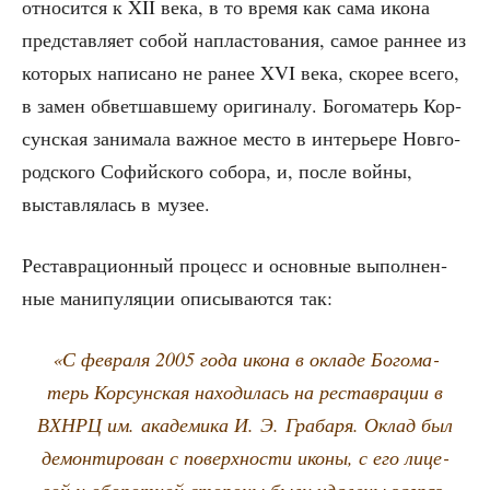
отно­сит­ся к XII века, в то вре­мя как сама ико­на
пред­став­ля­ет собой напла­сто­ва­ния, самое ран­нее из
кото­рых напи­са­но не ранее XVI века, ско­рее все­го,
в замен обвет­шав­ше­му ори­ги­на­лу. Бого­ма­терь Кор­
сун­ская зани­ма­ла важ­ное место в инте­рье­ре Нов­го­
род­ско­го Софий­ско­го собо­ра, и, после вой­ны,
выстав­ля­лась в музее.
Рестав­ра­ци­он­ный про­цесс и основ­ные выпол­нен­
ные мани­пу­ля­ции опи­сы­ва­ют­ся так:
«С фев­ра­ля 2005 года ико­на в окла­де Бого­ма­
терь Кор­сун­ская нахо­ди­лась на рестав­ра­ции в
ВХНРЦ им. ака­де­ми­ка И. Э. Гра­ба­ря. Оклад был
демон­ти­ро­ван с поверх­но­сти ико­ны, с его лице­