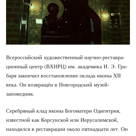
Все­рос­сий­ский худо­же­ствен­ный науч­но-рестав­ра­
ци­он­ный центр (ВХНРЦ) им. ака­де­ми­ка И. Э. Гра­
ба­ря закон­чил вос­ста­нов­ле­ние окла­да ико­ны XII
века. Он воз­вра­щён в Нов­го­род­ский музей-
заповедник.
Сереб­ря­ный клад ико­ны Бого­ма­те­ри Оди­гит­рия,
извест­ной как Кор­сун­ской или Иеру­са­лим­ской,
нахо­дил­ся в рестав­ра­ции око­ло пят­на­дца­ти лет. Он