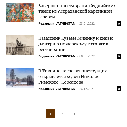
Завершена реставрация буддийских
танок из Астраханской картинной
галереи
Редакция VATNIKSTAN
-
23.01.2022
0
Памятник Кузьме Минину и князю
Дмитрию Пожарскому готовят к
реставрации
Редакция VATNIKSTAN
-
08.01.2022
0
В Тихвине после реконструкции
открывается музей Николая
Римского-Корсакова
Редакция VATNIKSTAN
-
28.12.2021
0
1
2