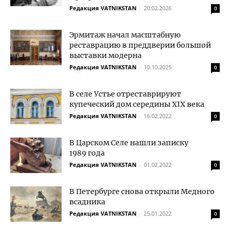
Редакция VATNIKSTAN
-
20.02.2026
0
Эрмитаж начал масштабную
реставрацию в преддверии большой
выставки модерна
Редакция VATNIKSTAN
-
10.10.2025
0
В селе Устье отреставрируют
купеческий дом середины XIX века
Редакция VATNIKSTAN
-
16.02.2022
0
В Царском Селе нашли записку
1989 года
Редакция VATNIKSTAN
-
01.02.2022
0
В Петербурге снова открыли Медного
всадника
Редакция VATNIKSTAN
-
25.01.2022
0