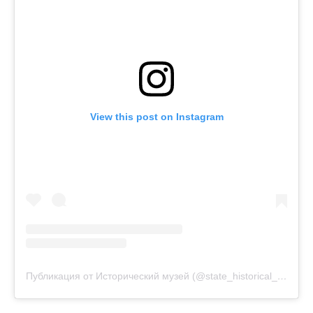
View this post on Instagram
Пуб­ли­ка­ция от Исто­ри­че­ский музей (@state_historical_museum)