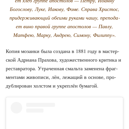
ет хлеб груп­пе апо­сто­лов — Пет­ру, Иоан­ну
Бого­сло­ву, Луке, Иако­ву, Фоме. Спра­ва Хри­стос,
при­дер­жи­ва­ю­щий обе­и­ми рука­ми чашу, пре­по­да­
ет вино пра­вой груп­пе апо­сто­лов — Пав­лу,
Мат­фею, Мар­ку, Андрею, Симо­ну, Филиппу».
Копия моза­и­ки была созда­на в 1881 году в мастер­
ской Адри­а­на Пра­хо­ва, худо­же­ствен­но­го кри­ти­ка и
рестав­ра­то­ра. Утра­чен­ная смаль­та заме­не­на фраг­
мен­та­ми живо­пи­си, лён, лежа­щий в осно­ве, про­
дуб­ли­ро­ван хол­стом и укреп­лён бумагой.