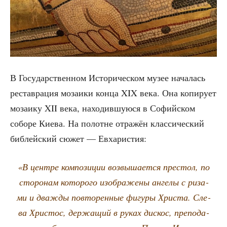
В Госу­дар­ствен­ном Исто­ри­че­ском музее нача­лась
рестав­ра­ция моза­и­ки кон­ца XIX века. Она копи­ру­ет
моза­и­ку XII века, нахо­див­шу­ю­ся в Софий­ском
собо­ре Кие­ва. На полотне отра­жён клас­си­че­ский
биб­лей­ский сюжет — Евхаристия:
«В цен­тре ком­по­зи­ции воз­вы­ша­ет­ся пре­стол, по
сто­ро­нам кото­ро­го изоб­ра­же­ны анге­лы с риза­
ми и два­жды повто­рен­ные фигу­ры Хри­ста. Сле­
ва Хри­стос, дер­жа­щий в руках дис­кос, пре­по­да­