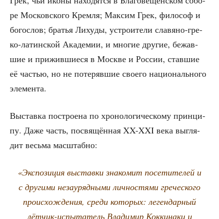
ре Мос­ков­ско­го Крем­ля; Мак­сим Грек, фило­соф и
бого­слов; бра­тья Лиху­ды, устро­и­те­ли сла­вя­но-гре­
ко-латин­ской Ака­де­мии, и мно­гие дру­гие, бежав­
шие и при­жив­ши­е­ся в Москве и Рос­сии, став­шие
её частью, но не поте­ряв­шие сво­е­го наци­о­наль­но­го
элемента.
Выстав­ка постро­е­на по хро­но­ло­ги­че­ско­му прин­ци­
пу. Даже часть, посвя­щён­ная XX-XXI века выгля­
дит весь­ма масштабно:
«Экс­по­зи­ция выстав­ки зна­ко­мит посе­ти­те­лей и
с дру­ги­ми неза­у­ряд­ны­ми лич­но­стя­ми гре­че­ско­го
про­ис­хож­де­ния, сре­ди кото­рых: леген­дар­ный
лёт­чик-испы­та­тель Вла­ди­мир Кок­ки­на­ки и