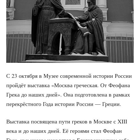
С 23 октяб­ря в Музее совре­мен­ной исто­рии Рос­сии
прой­дёт выстав­ка «Москва гре­че­ская. От Фео­фа­на
Гре­ка до наших дней». Она под­го­тов­ле­на в рам­ках
пере­крёст­но­го Года исто­рии Рос­сии — Греции.
Выстав­ка посвя­ще­на пути гре­ков в Москве с XIII
века и до наших дней. Её геро­я­ми стал Фео­фан
Грек, чьи ико­ны нахо­дят­ся в Бла­го­ве­щен­ском собо­