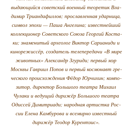
выда­ю­щий­ся совет­ский воен­ный тео­ре­тик Вла­
ди­мир Три­ан­да­фил­лов; про­слав­лен­ная удар­ни­ца,
сим­вол эпо­хи — Паша Анге­ли­на; извест­ней­ший
кол­лек­ци­о­нер Совет­ско­го Сою­за Геор­гий Коста­
ки; зна­ме­ни­тый архео­лог Вик­тор Сари­а­ни­ди и
кино­ре­жис­сёр, созда­тель теле­пе­ре­да­чи «В мире
живот­ных» Алек­сандр Згу­ри­ди; пер­вый мэр
Моск­вы Гав­ри­ил Попов и пер­вый кос­мо­навт гре­
че­ско­го про­ис­хож­де­ния Фёдор Юрчи­хин; ком­по­
зи­тор, дирек­тор Боль­шо­го теат­ра Миха­ил
Чула­ки и веду­щий дири­жёр Боль­шо­го теат­ра
Одис­сей Димит­ри­а­ди; народ­ная артист­ка Рос­
сии Еле­на Кам­бу­ро­ва и все­мир­но извест­ный
дири­жёр Тео­дор Курентзис».