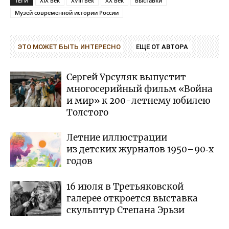
ТЕГИ
XIX век
XVIII век
XX век
выставки
Музей современной истории России
ЭТО МОЖЕТ БЫТЬ ИНТЕРЕСНО
ЕЩЕ ОТ АВТОРА
Сергей Урсуляк выпустит
многосерийный фильм «Война
и мир» к 200-летнему юбилею
Толстого
Летние иллюстрации
из детских журналов 1950–90‑х
годов
16 июля в Третьяковской
галерее откроется выставка
скульптур Степана Эрьзи