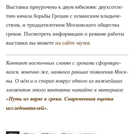
Выстав­ка при­уро­че­на к двум юби­ле­ям: двух­сот­ле­
тию нача­ла борь­бы Гре­ции с осман­ским вла­ды­че­
ством, и трид­ца­ти­ле­ти­ем Мос­ков­ско­го обще­ства
гре­ков. Посмот­реть инфор­ма­цию о режи­ме рабо­ты
выстав­ки вы може­те
на сай­те музея.
Кон­такт восточ­ных сла­вян с гре­ка­ми сфор­ми­ро­
вал­ся, конеч­но же, намно­го рань­ше появ­ле­ния Моск­
вы. О нём и о спо­рах вокруг одно­го из важ­ней­ших
эле­мен­тов это­го кон­так­та читай­те в мате­ри­а­ле
«Путь из варяг в гре­ки. Совре­мен­ная оцен­ка
исследователей».