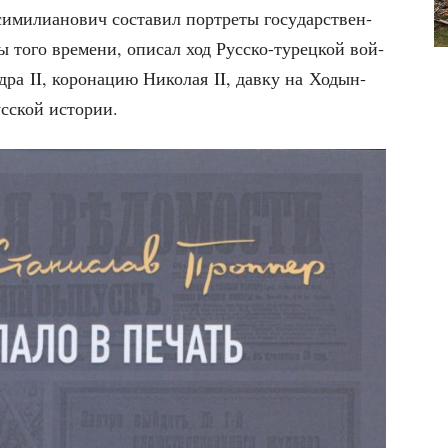
­ми­ли­а­но­вич соста­вил порт­ре­ты госу­дар­ствен­
­сы того вре­ме­ни, опи­сал ход Рус­ско-турец­кой вой­
ра II, коро­на­цию Нико­лая II, дав­ку на Ходын­
с­ской истории.