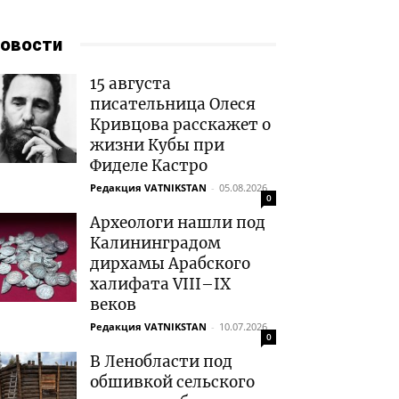
овости
15 августа
писательница Олеся
Кривцова расскажет о
жизни Кубы при
Фиделе Кастро
Редакция VATNIKSTAN
-
05.08.2026
0
Археологи нашли под
Калининградом
дирхамы Арабского
халифата VIII–IX
веков
Редакция VATNIKSTAN
-
10.07.2026
0
В Ленобласти под
обшивкой сельского