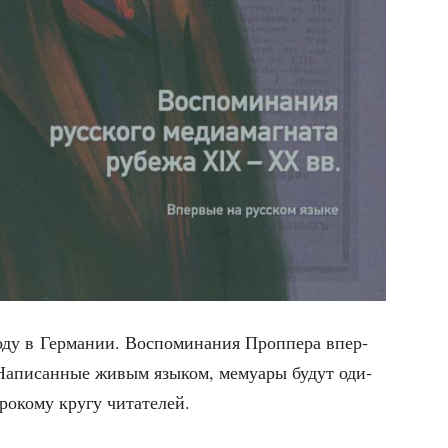
у в Гер­ма­нии. Вос­по­ми­на­ния Про­п­пе­ра впер­
. Напи­сан­ные живым язы­ком, мему­а­ры будут оди­
иро­ко­му кру­гу читателей.