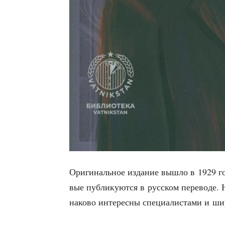
Ори­ги­наль­ное изда­ние вышло в 1929 год
вые пуб­ли­ку­ют­ся в рус­ском пере­во­де
на­ко­во инте­рес­ны спе­ци­а­ли­ста­ми и ш