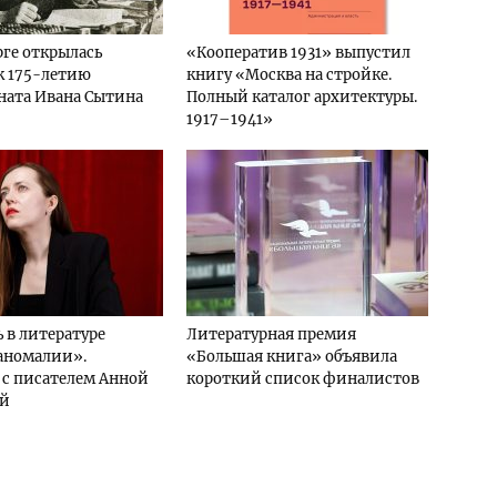
рге открылась
«Кооператив 1931» выпустил
к 175-летию
книгу «Москва на стройке.
ната Ивана Сытина
Полный каталог архитектуры.
1917–1941»
 в литературе
Литературная премия
 аномалии».
«Большая книга» объявила
с писателем Анной
короткий список финалистов
ой