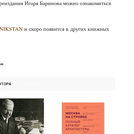
ре­из­да­ния Иго­ря Бари­но­ва мож­но озна­ко­мить­ся
ATNIKSTAN
и ско­ро появит­ся в дру­гих книж­ных
ия
ВТОРА