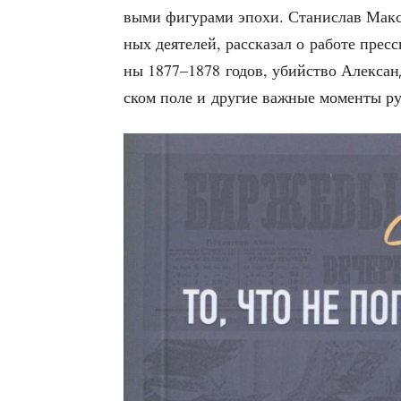
вы­ми фигу­ра­ми эпо­хи. Ста­ни­слав Мак­си
ных дея­те­лей, рас­ска­зал о рабо­те прес
ны 1877–1878 годов, убий­ство Алек­санд
ском поле и дру­гие важ­ные момен­ты ру