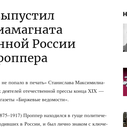
выпустил
Н
иамагната
нной России
роппера
 попа­ло в печать» Ста­ни­сла­ва Мак­си­ми­ли­а­
х дея­те­лей оте­че­ствен­ной прес­сы кон­ца XIX —
й газе­ты «Бир­же­вые ведомости».
875–1917) Про­п­пер нахо­дил­ся в гуще поли­ти­че­
о­див­ших в Рос­сии, и был лич­но зна­ком с клю­че­