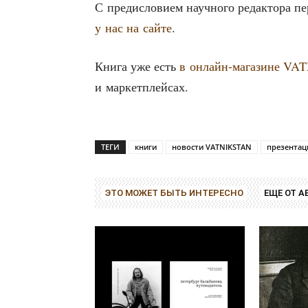
С пре­ди­сло­ви­ем науч­но­го редак­то­ра пе
у нас на сай­те
.
Кни­га уже есть
в онлайн-мага­зине V
и маркетплейсах.
ТЕГИ
книги
новости VATNIKSTAN
презентац
ЭТО МОЖЕТ БЫТЬ ИНТЕРЕСНО
ЕЩЕ ОТ А