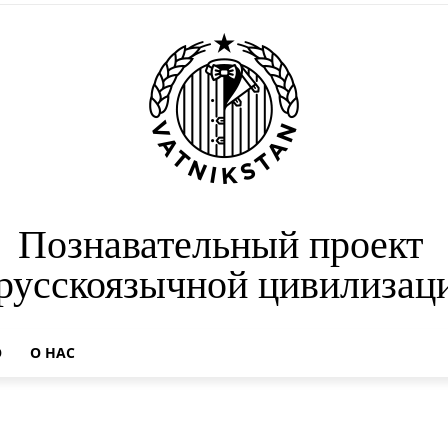
Познавательный проект
 русскоязычной цивилизац
О
О НАС