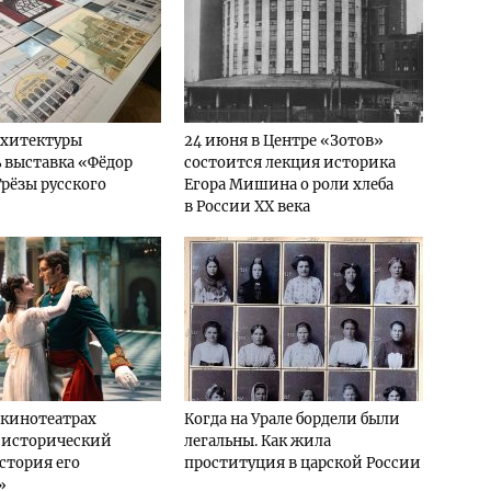
рхитектуры
24 июня в Центре «Зотов»
 выставка «Фёдор
состоится лекция историка
Грёзы русского
Егора Мишина о роли хлеба
в России XX века
-кинотеатрах
Когда на Урале бордели были
 исторический
легальны. Как жила
стория его
проституция в царской России
»