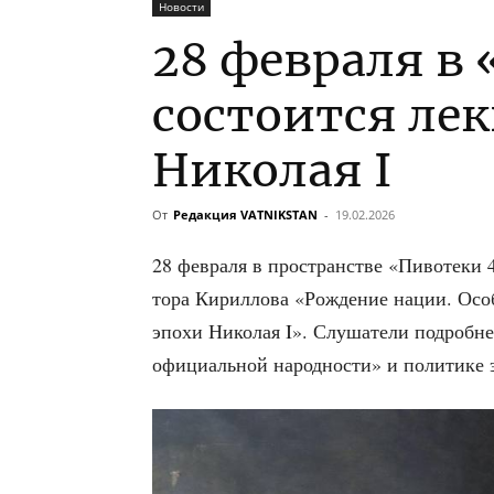
Новости
28 февраля в
состоится ле
Николая I
От
Редакция VATNIKSTAN
-
19.02.2026
28 фев­ра­ля в про­стран­стве «Пиво­те­ки 
то­ра Кирил­ло­ва «Рож­де­ние нации. Осо­б
эпо­хи Нико­лая I». Слу­ша­те­ли подроб­н
офи­ци­аль­ной народ­но­сти» и поли­ти­ке 