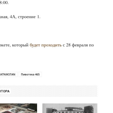
8:00.
ная, 4А, стро­е­ние 1.
ке­те, кото­рый
будет про­хо­дить
с 28 фев­ра­ля по
VATNIKSTAN
Пивотека 465
ВТОРА