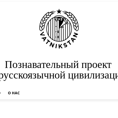
Познавательный проект
 русскоязычной цивилизац
О
О НАС