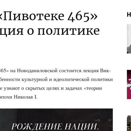
 «Пивотеке 465»
Н
кция о политике
465» на Ново­да­ни­лов­ской состо­ит­ся лек­ция Вик­
ен­но­сти куль­тур­ной и идео­ло­ги­че­ской поли­ти­ки
ее узна­ют о скры­тых целях и зада­чах «тео­рии
эпо­хи Нико­лая I.