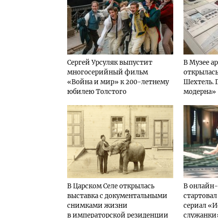
Сергей Урсуляк выпустит
В Музее а
многосерийный фильм
открылась
«Война и мир» к 200-летнему
Шехтель. 
юбилею Толстого
модерна»
В Царском Селе открылась
В онлайн
выставка с документальными
стартовал
снимками жизни
сериал «И
в императорской резиденции
служанки