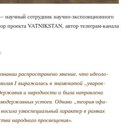
науч­ный сотруд­ник науч­но-экс­по­зи­ци­он­но­го
ак­тор про­ек­та VATNIKSTAN, автор теле­грам-кана­ла
:
зна­нии рас­про­стра­не­но мне­ние, что идео­ло­
ко­лая I выра­жа­лась в зна­ме­ни­той „ува­ров­
­дер­жа­вия и народ­но­сти и была направ­ле­на
амо­дер­жав­ных усто­ев. Одна­ко „тео­рия офи­
носи­ла узко­спе­ци­аль­ный харак­тер в рам­ках
­ства народ­но­го просвещения».