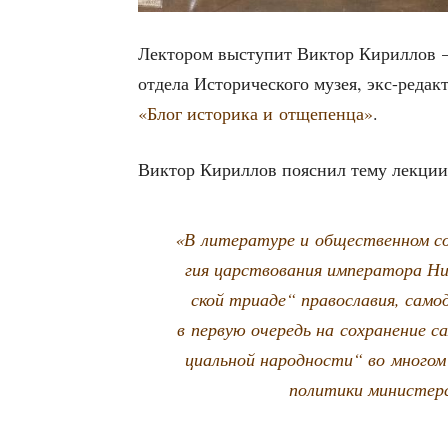
Лек­то­ром высту­пит Вик­тор Кирил­лов — 
отде­ла Исто­ри­че­ско­го музея, экс-ред
«Блог исто­ри­ка и отще­пен­ца»
.
Вик­тор Кирил­лов пояс­нил тему лекции
«В лите­ра­ту­ре и обще­ствен­ном со
гия цар­ство­ва­ния импе­ра­то­ра Ни
ской три­а­де“ пра­во­сла­вия, само
в первую оче­редь на сохра­не­ние с
ци­аль­ной народ­но­сти“ во мно­гом 
поли­ти­ки мини­стер