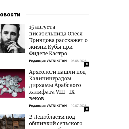
овости
15 августа
писательница Олеся
Кривцова расскажет о
жизни Кубы при
Фиделе Кастро
Редакция VATNIKSTAN
-
05.08.2026
0
Археологи нашли под
Калининградом
дирхамы Арабского
халифата VIII–IX
веков
Редакция VATNIKSTAN
-
10.07.2026
0
В Ленобласти под
обшивкой сельского