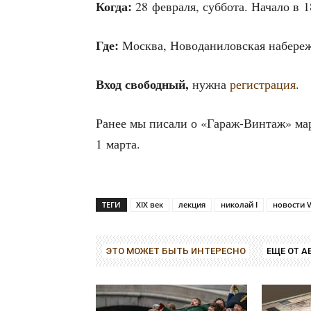
Когда:
28 фев­ра­ля, суб­бо­та. Нача­ло в 1
Где:
Москва, Ново­да­ни­лов­ская набе­реж­
Вход сво­бод­ный,
нуж­на
реги­стра­ция
.
Ранее мы писа­ли о «Гараж-Вин­таж» мар­
1 марта.
ТЕГИ
XIX век
лекция
николай I
новости 
ЭТО МОЖЕТ БЫТЬ ИНТЕРЕСНО
ЕЩЕ ОТ А