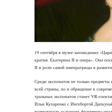
19 сен­тяб­ря в музее-запо­вед­ни­ке «Цари
кра­тия. Ека­те­ри­на II и опе­ра». Она пос
II и роли самой импе­ра­три­цы в раз­ви­т
Сре­ди экс­по­на­тов не толь­ко пред­ме­т
всей стра­ны, но и обра­ще­ние к совре­ме
траль­ных экс­по­на­тов ста­нет VR-спек­так
Ильи Куха­рен­ко с Ингеб­ор­гой Дап­ку­най
воз­мож­ность услы­шать фраг­мен­ты ита­