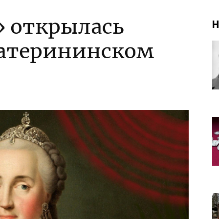
 открылась
Н
катерининском