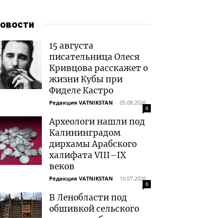
овости
15 августа
писательница Олеся
Кривцова расскажет о
жизни Кубы при
Фиделе Кастро
Редакция VATNIKSTAN
-
05.08.2026
0
Археологи нашли под
Калининградом
дирхамы Арабского
халифата VIII–IX
веков
Редакция VATNIKSTAN
-
10.07.2026
0
В Ленобласти под
обшивкой сельского