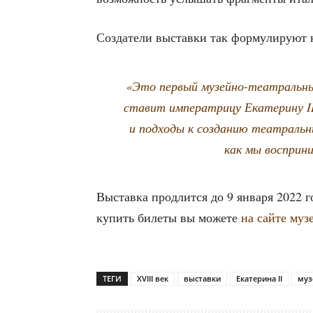
Созда­те­ли выстав­ки так фор­му­ли­ру­ю
«Это пер­вый музей­но-теат­раль­ны
ста­вит импе­ра­три­цу Ека­те­ри­ну I
и под­хо­ды к созда­нию теат­раль­
как мы вос­при­н
Выстав­ка про­длит­ся до 9 янва­ря 2022 
купить биле­ты вы може­те
на сай­те муз
ТЕГИ
XVIII век
выставки
Екатерина II
муз