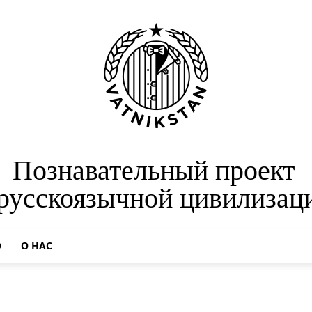
Познавательный проект
 русскоязычной цивилизац
О
О НАС