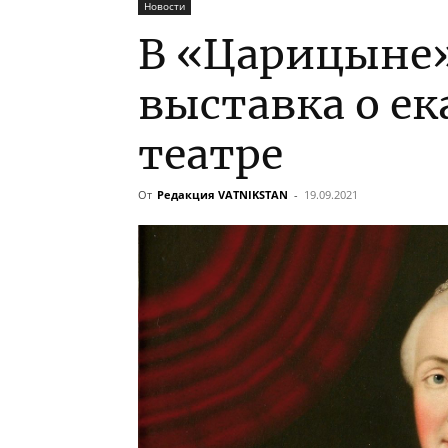
Новости
В «Царицыне»
выставка о е
театре
От
Редакция VATNIKSTAN
-
19.09.2021