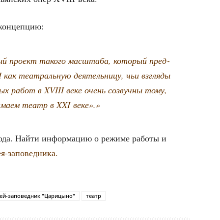
т концепцию:
й про­ект тако­го мас­шта­ба, кото­рый пред­
I как теат­раль­ную дея­тель­ни­цу, чьи взгля­ды
ных работ в XVIII веке очень созвуч­ны тому,
и­ма­ем театр в XXI веке».»
года. Най­ти инфор­ма­цию о режи­ме рабо­ты и
ея-заповедника.
ей-заповедник "Царицыно"
театр