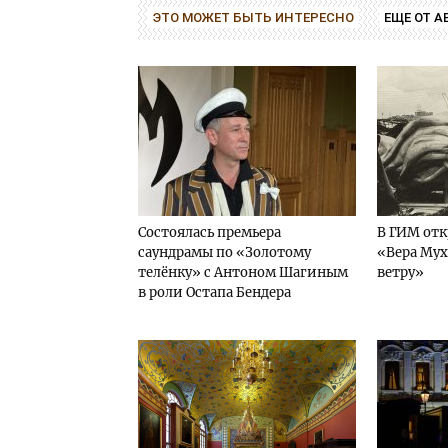
ЭТО МОЖЕТ БЫТЬ ИНТЕРЕСНО
ЕЩЕ ОТ А
Cостоялась премьера
В ГИМ отк
саундрамы по «Золотому
«Вера Мух
телёнку» с Антоном Шагиным
ветру»
в роли Остапа Бендера