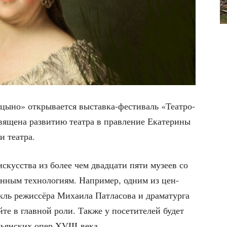
­цы­но» откры­ва­ет­ся выстав­ка-фести­валь «Теат­ро­
вя­ще­на раз­ви­тию теат­ра в прав­ле­ние Ека­те­ри­ны
ии театра.
ы искус­ства из более чем два­дца­ти пяти музеев со
н­ным тех­но­ло­ги­ям. Напри­мер, одним из цен­
ль режис­сё­ра Миха­и­ла Пат­ла­со­ва и дра­ма­тур­га
­те в глав­ной роли. Так­же у посе­ти­те­лей будет
льян­ских опер XVIII века.