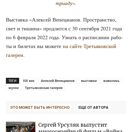
триаду».
Выстав­ка «Алек­сей Вене­ци­а­нов. Про­стран­ство,
свет и тиши­на» про­длит­ся с 30 сен­тяб­ря 2021 года
по 6 фев­ра­ля 2022 года. Узнать о рас­пи­са­нии рабо­
ты и биле­тах вы може­те
на сай­те Тре­тья­ков­ской
галереи.
ТЕГИ
XIX век
Алексей Венецианов
выставки
живопись
музеи
Третьяковская галерея
ЭТО МОЖЕТ БЫТЬ ИНТЕРЕСНО
ЕЩЕ ОТ АВТОРА
Сергей Урсуляк выпустит
многосерийный фильм «Война