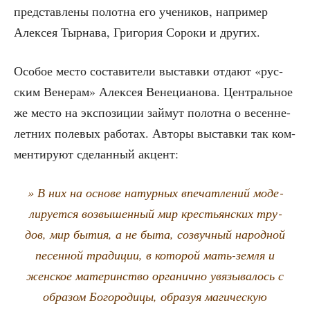
пред­став­ле­ны полот­на его уче­ни­ков, напри­мер
Алек­сея Тыр­на­ва, Гри­го­рия Соро­ки и других.
Осо­бое место соста­ви­те­ли выстав­ки отда­ют «рус­
ским Вене­рам» Алек­сея Вене­ци­а­но­ва. Цен­траль­ное
же место на экс­по­зи­ции зай­мут полот­на о весенне-
лет­них поле­вых рабо­тах. Авто­ры выстав­ки так ком­
мен­ти­ру­ют сде­лан­ный акцент:
» В них на осно­ве натур­ных впе­чат­ле­ний моде­
ли­ру­ет­ся воз­вы­шен­ный мир кре­стьян­ских тру­
дов, мир бытия, а не быта, созвуч­ный народ­ной
песен­ной тра­ди­ции, в кото­рой мать-зем­ля и
жен­ское мате­рин­ство орга­нич­но увя­зы­ва­лось с
обра­зом Бого­ро­ди­цы, обра­зуя маги­че­скую