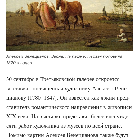
Алек­сей Вене­ци­а­нов. Вес­на. На пашне. Пер­вая поло­ви­на
1820‑х годов
30 сен­тяб­ря в Тре­тья­ков­ской гале­рее откро­ет­ся
выстав­ка, посвя­щён­ная худож­ни­ку Алек­сею Вене­
ци­а­но­ву (1780−1847). Он изве­стен как яркий пред­
ста­ви­тель роман­ти­че­ско­го направ­ле­ния в живо­пи­си
XIX века. На выстав­ке пред­ста­вят более вось­ми­де­
ся­ти работ худож­ни­ка из музеев по всей стране.
Поми­мо кар­тин Алек­сея Вене­ци­а­но­ва так­же будут