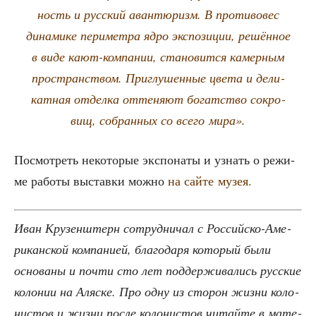
ность и рус­ский аван­тю­ризм. В про­ти­во­вес
дина­ми­ке пери­мет­ра ядро экс­по­зи­ции, решён­ное
в виде кают-ком­па­нии, ста­но­вит­ся камер­ным
про­стран­ством. При­глу­шен­ные цве­та и дели­
кат­ная отдел­ка отте­ня­ют богат­ство сокро­
вищ, собран­ных со все­го мира».
Посмот­реть неко­то­рые экс­по­на­ты и узнать о режи­
ме рабо­ты выстав­ки мож­но
на сай­те музея.
Иван Кру­зен­штерн сотруд­ни­чал с Рос­сий­ско-Аме­
ри­кан­ской ком­па­ни­ей, бла­го­да­ря кото­рый были
осно­ва­ны и почти сто лет под­дер­жи­ва­лись рус­ские
коло­нии на Аляс­ке. Про одну из сто­рон жиз­ни коло­
ни­стов и жиз­ни после коло­ни­стов читай­те в мате­