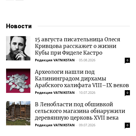
Новости
15 августа писательница Олеся
Кривцова расскажет о жизни
Кубы при Фиделе Кастро
Редакция VATNIKSTAN
-
05.08.2026
0
Археологи нашли под
Калининградом дирхамы
Арабского халифата VIII–IX веков
Редакция VATNIKSTAN
-
10.07.2026
0
В Ленобласти под обшивкой
сельского магазина обнаружили
деревянную церковь XVII века
Редакция VATNIKSTAN
-
09.07.2026
0