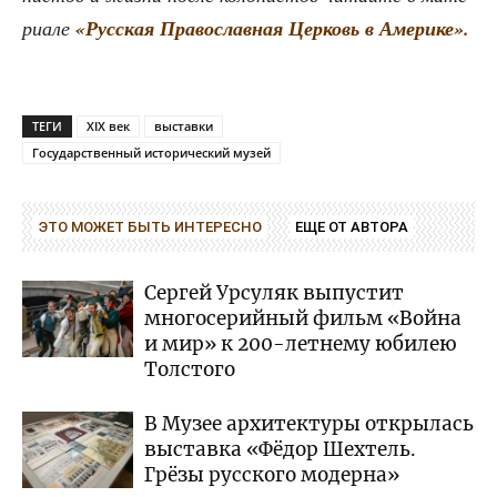
ри­а­ле
«Рус­ская Пра­во­слав­ная Цер­ковь в Америке».
ТЕГИ
XIX век
выставки
Государственный исторический музей
ЭТО МОЖЕТ БЫТЬ ИНТЕРЕСНО
ЕЩЕ ОТ АВТОРА
Сергей Урсуляк выпустит
многосерийный фильм «Война
и мир» к 200-летнему юбилею
Толстого
В Музее архитектуры открылась
выставка «Фёдор Шехтель.
Грёзы русского модерна»