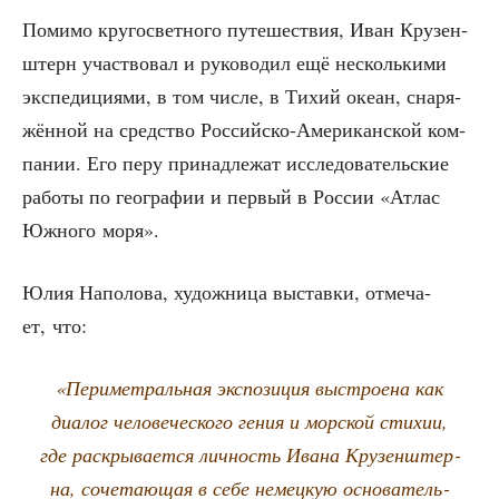
Поми­мо кру­го­свет­но­го путе­ше­ствия, Иван Кру­зен­
штерн участ­во­вал и руко­во­дил ещё несколь­ки­ми
экс­пе­ди­ци­я­ми, в том чис­ле, в Тихий оке­ан, сна­ря­
жён­ной на сред­ство Рос­сий­ско-Аме­ри­кан­ской ком­
па­нии. Его перу при­над­ле­жат иссле­до­ва­тель­ские
рабо­ты по гео­гра­фии и пер­вый в Рос­сии «Атлас
Южно­го моря».
Юлия Напо­ло­ва, худож­ни­ца выстав­ки, отме­ча­
ет, что:
«Пери­мет­раль­ная экс­по­зи­ция выстро­е­на как
диа­лог чело­ве­че­ско­го гения и мор­ской сти­хии,
где рас­кры­ва­ет­ся лич­ность Ива­на Кру­зен­штер­
на, соче­та­ю­щая в себе немец­кую осно­ва­тель­