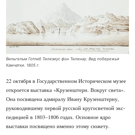
Виль­гельм Гот­либ Тиле­зи­ус фон Тиле­нау. Вид побе­ре­жья
Кам­чат­ки. 1805 г.
22 октяб­ря в Госу­дар­ствен­ном Исто­ри­че­ском музее
откро­ет­ся выстав­ка «Кру­зен­штерн. Вокруг све­та».
Она посвя­ще­на адми­ра­лу Ива­ну Кру­зен­штер­ну,
руко­во­див­ше­му пер­вой рус­ской кру­го­свет­ной экс­
пе­ди­ци­ей в 1803–1806 годах. Основ­ное ядро
выстав­ки посвя­ще­но имен­но это­му сюжету.