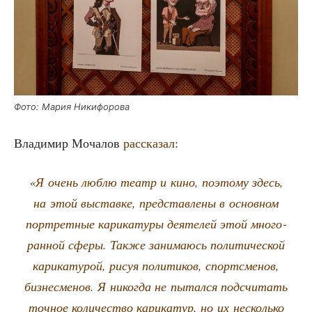
Фото: Мария Никифорова
Вла­ди­мир Моча­лов
рас­ска­зал
:
«Я очень люб­лю театр и кино, поэто­му здесь,
на этой выстав­ке, пред­став­ле­ны в основ­ном
порт­рет­ные кари­ка­ту­ры дея­те­лей этой мно­го­
ран­ной сфе­ры. Так­же зани­ма­юсь поли­ти­че­ской
кари­ка­ту­рой, рисуя поли­ти­ков, спортс­ме­нов,
биз­не­сме­нов. Я нико­гда не пытал­ся под­счи­тать
точ­ное коли­че­ство кари­ка­тур, но их несколь­ко