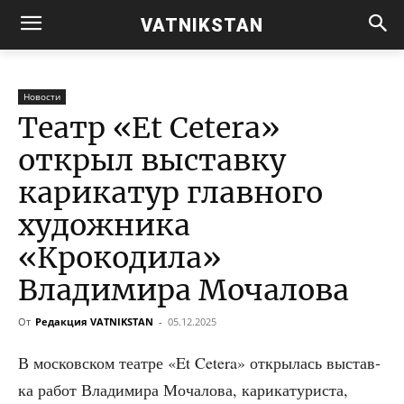
VATNIKSTAN
Новости
Театр «Et Cetera»
открыл выставку
карикатур главного
художника
«Крокодила»
Владимира Мочалова
От
Редакция VATNIKSTAN
-
05.12.2025
В мос­ков­ском теат­ре «Et Cetera» откры­лась выстав­
ка работ Вла­ди­ми­ра Моча­ло­ва, кари­ка­ту­ри­ста,