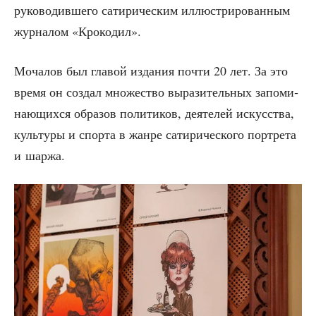
руко­во­див­ше­го сати­ри­че­ским иллю­стри­ро­ван­ным
жур­на­лом «Кро­ко­дил».
Моча­лов был гла­вой изда­ния почти 20 лет. За это
вре­мя он создал мно­же­ство выра­зи­тель­ных запо­ми­
на­ю­щих­ся обра­зов поли­ти­ков, дея­те­лей искус­ства,
куль­ту­ры и спор­та в жан­ре сати­ри­че­ско­го порт­ре­та
и шаржа.