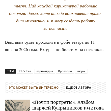
тысяч. Над каж­дой кари­ка­ту­рой рабо­таю
доволь­но дол­го, хотя ино­гда вдох­но­ве­ние при­хо­
дит мгно­вен­но, и я могу создать рабо­ту
за полчаса».
Выстав­ка будет про­хо­дить в фойе теат­ра до 11
янва­ря 2026 года. Вход — по биле­там на спектакль.
ТЕГИ
Et Cetera
карикатуры
Крокодил
шарж
ЭТО МОЖЕТ БЫТЬ ИНТЕРЕСНО
ЕЩЕ ОТ АВТОРА
«Почти портреты». Альбом
шаржей Кукрыниксов 1932 года