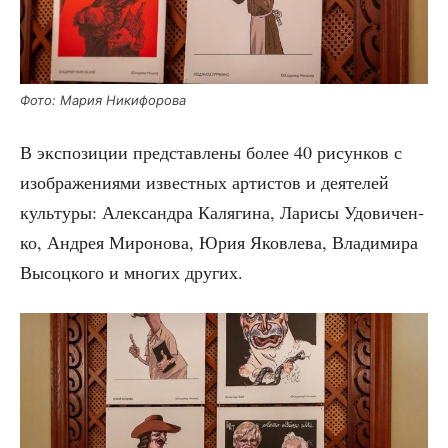
Фото: Мария Никифорова
В экс­по­зи­ции пред­став­ле­ны более 40 рисун­ков с
изоб­ра­же­ни­я­ми извест­ных арти­стов и дея­те­лей
куль­ту­ры: Алек­сандра Каля­ги­на, Лари­сы Удо­ви­чен­
ко, Андрея Миро­но­ва, Юрия Яко­вле­ва, Вла­ди­ми­ра
Высоц­ко­го и мно­гих других.