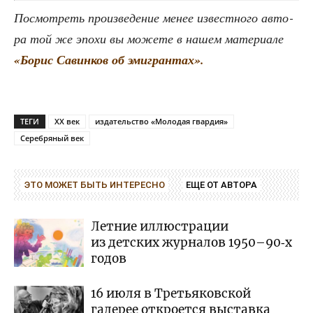
Посмот­реть про­из­ве­де­ние менее извест­но­го авто­
ра той же эпо­хи вы може­те в нашем мате­ри­а­ле
«Борис Савин­ков об эмигрантах».
ТЕГИ
XX век
издательство «Молодая гвардия»
Серебряный век
ЭТО МОЖЕТ БЫТЬ ИНТЕРЕСНО
ЕЩЕ ОТ АВТОРА
Летние иллюстрации
из детских журналов 1950–90‑х
годов
16 июля в Третьяковской
галерее откроется выставка