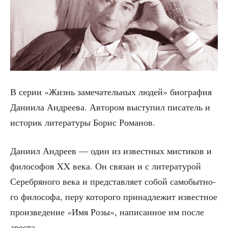
В серии «Жизнь заме­ча­тель­ных людей» био­гра­фия
Дани­и­ла Андре­ева. Авто­ром высту­пил писа­тель и
исто­рик лите­ра­ту­ры Борис Романов.
Дани­ил Андре­ев — один из извест­ных мисти­ков и
фило­со­фов XX века. Он свя­зан и с лите­ра­ту­рой
Сереб­ря­но­го века и пред­став­ля­ет собой само­быт­но­
го фило­со­фа, перу кото­ро­го при­над­ле­жит извест­ное
про­из­ве­де­ние «Имя Розы», напи­сан­ное им после
ареста.