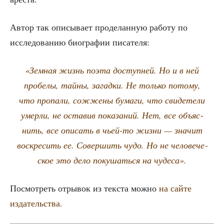
Автор так опи­сы­ва­ет про­де­лан­ную рабо­ту по
иссле­до­ва­нию био­гра­фии писателя:
«Зем­ная жизнь поэта доступ­ней. Но и в ней
про­бе­лы, тай­ны, загад­ки. Не толь­ко пото­му,
что про­па­ли, сожже­ны бума­ги, что сви­де­те­ли
умер­ли, не оста­вив пока­за­ний. Нет, все объ­яс­
нить, все опи­сать в чьей-то жиз­ни — зна­чит
вос­кре­сить ее. Совер­шить чудо. Но не чело­ве­че­
ское это дело поку­шать­ся на чудеса».
Посмот­реть отры­вок из тек­ста мож­но
на сай­те
издательства.