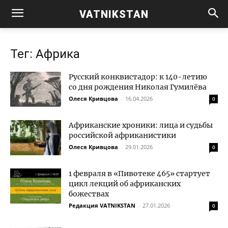
VATNIKSTAN
Тег: Африка
Русский конквистадор: к 140-летию
со дня рождения Николая Гумилёва
Олеся Кривцова
-
16.04.2026
0
Африканские хроники: лица и судьбы
российской африканистики
Олеся Кривцова
-
29.01.2026
0
1 февраля в «Пивотеке 465» стартует
цикл лекций об африканских
божествах
Редакция VATNIKSTAN
-
27.01.2026
0