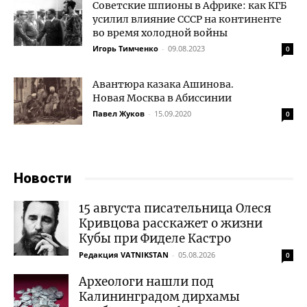
Советские шпионы в Африке: как КГБ
усилил влияние СССР на континенте
во время холодной войны
Игорь Тимченко
-
09.08.2023
0
Авантюра казака Ашинова.
Новая Москва в Абиссинии
Павел Жуков
-
15.09.2020
0
Новости
15 августа писательница Олеся
Кривцова расскажет о жизни
Кубы при Фиделе Кастро
Редакция VATNIKSTAN
-
05.08.2026
0
Археологи нашли под
Калининградом дирхамы