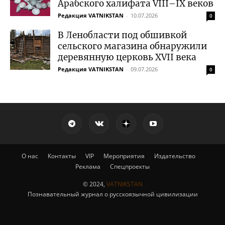
Арабского халифата VIII–IX веков
Редакция VATNIKSTAN
-
10.07.2026
0
В Ленобласти под обшивкой
сельского магазина обнаружили
деревянную церковь XVII века
Редакция VATNIKSTAN
-
09.07.2026
0
О нас
Контакты
VIP
Мероприятия
Издательство
Реклама
Спецпроекты
© 2024,
VATNIKSTAN
Познавательный журнал о русскоязычной цивилизации