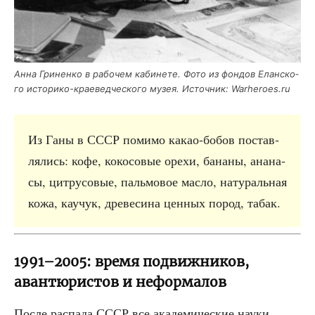
Анна Гри­нен­ко в рабо­чем каби­не­те. Фото из фон­дов Елан­ско­
го исто­ри­ко-кра­е­вед­че­ско­го музея. Источ­ник: Warheroes.ru
Из Ганы в СССР поми­мо какао-бобов постав­
ля­лись: кофе, коко­со­вые оре­хи, бана­ны, ана­на­
сы, цит­ру­со­вые, паль­мо­вое мас­ло, нату­раль­ная
кожа, кау­чук, дре­ве­си­на цен­ных пород, табак.
1991–2005: время подвижников,
авантюристов и неформалов
После рас­па­да СССР все ака­де­ми­че­ские нау­ки