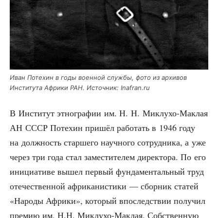
Иван Поте­хин в годы воен­ной служ­бы, фото из архи­вов
Инсти­ту­та Афри­ки РАН. Источ­ник: Inafran.ru
В Инсти­тут этно­гра­фии им. Н. Н. Миклу­хо-Маклая
АН СССР Поте­хин при­шёл рабо­тать в 1946 году
на долж­ность стар­ше­го науч­но­го сотруд­ни­ка, а уже
через три года стал заме­сти­те­лем дирек­то­ра. По его
ини­ци­а­ти­ве вышел пер­вый фун­да­мен­таль­ный труд
оте­че­ствен­ной афри­ка­ни­сти­ки — сбор­ник ста­тей
«Наро­ды Афри­ки», кото­рый впо­след­ствии полу­чил
пре­мию им. Н.Н. Миклу­хо-Маклая. Соб­ствен­ную