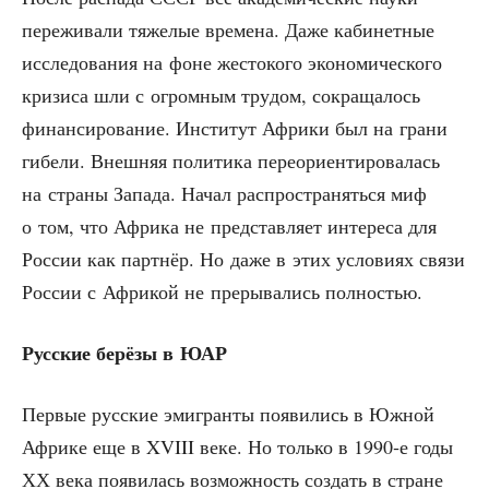
пере­жи­ва­ли тяже­лые вре­ме­на. Даже каби­нет­ные
иссле­до­ва­ния на фоне жесто­ко­го эко­но­ми­че­ско­го
кри­зи­са шли с огром­ным тру­дом, сокра­ща­лось
финан­си­ро­ва­ние. Инсти­тут Афри­ки был на гра­ни
гибе­ли. Внеш­няя поли­ти­ка пере­ори­ен­ти­ро­ва­лась
на стра­ны Запа­да. Начал рас­про­стра­нять­ся миф
о том, что Афри­ка не пред­став­ля­ет инте­ре­са для
Рос­сии как парт­нёр. Но даже в этих усло­ви­ях свя­зи
Рос­сии с Афри­кой не пре­ры­ва­лись полностью.
Рус­ские берё­зы в ЮАР
Пер­вые рус­ские эми­гран­ты появи­лись в Южной
Афри­ке еще в XVIII веке. Но толь­ко в 1990‑е годы
ХХ века появи­лась воз­мож­ность создать в стране