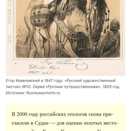
Егор Кова­лев­ский в 1847 году. «Рус­ский худо­же­ствен­ный
листок» №10. Серия «Рус­ские путе­ше­ствен­ни­ки». 1859 год.
Источ­ник: Rusmuseumvrm.ru
В 2000 году рос­сий­ских гео­ло­гов сно­ва при­
гла­си­ли в Судан — для оцен­ки золо­тых место­