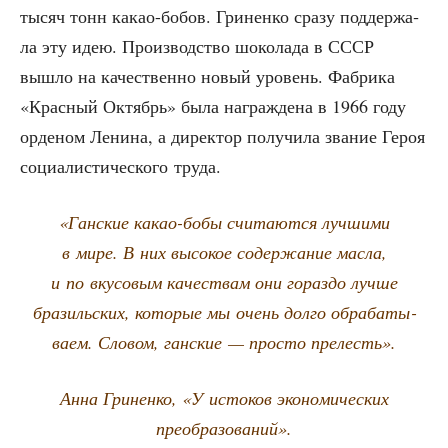
тысяч тонн какао-бобов. Гри­нен­ко сра­зу под­дер­жа­
ла эту идею. Про­из­вод­ство шоко­ла­да в СССР
вышло на каче­ствен­но новый уро­вень. Фаб­ри­ка
«Крас­ный Октябрь» была награж­де­на в 1966 году
орде­ном Лени­на, а дирек­тор полу­чи­ла зва­ние Героя
соци­а­ли­сти­че­ско­го труда.
«Ган­ские какао-бобы счи­та­ют­ся луч­ши­ми
в мире. В них высо­кое содер­жа­ние мас­ла,
и по вку­со­вым каче­ствам они гораз­до луч­ше
бра­зиль­ских, кото­рые мы очень дол­го обра­ба­ты­
ва­ем. Сло­вом, ган­ские — про­сто прелесть».
Анна Гри­нен­ко, «У исто­ков эко­но­ми­че­ских
преобразований».