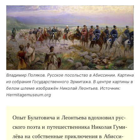
Вла­ди­мир Поля­ков. Рус­ское посоль­ство в Абис­си­нии. Кар­ти­на
из собра­ния Госу­дар­ствен­но­го Эрми­та­жа. В цен­тре кар­ти­ны в
белом шле­ме изоб­ра­жён Нико­лай Леон­тьев. Источ­ник:
Hermitagemuseum.org
Опыт Була­то­ви­ча и Леон­тье­ва вдох­но­вил рус­
ско­го поэта и путе­ше­ствен­ни­ка Нико­лая Гуми­
лё­ва на соб­ствен­ные при­клю­че­ния в Абис­си­