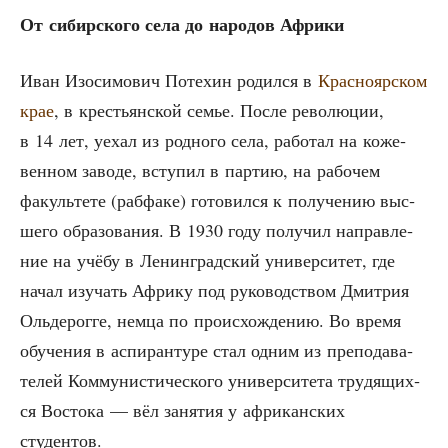
От сибир­ско­го села до наро­дов Африки
Иван Изо­си­мо­вич Поте­хин родил­ся в
Крас­но­яр­ском
крае
, в кре­стьян­ской семье. После рево­лю­ции,
в 14 лет, уехал из род­но­го села, рабо­тал на коже­
вен­ном заво­де, всту­пил в пар­тию, на рабо­чем
факуль­те­те (раб­фа­ке) гото­вил­ся к полу­че­нию выс­
ше­го обра­зо­ва­ния. В 1930 году полу­чил направ­ле­
ние на учё­бу в Ленин­град­ский уни­вер­си­тет, где
начал изу­чать Афри­ку под руко­вод­ством Дмит­рия
Оль­де­рог­ге, нем­ца по про­ис­хож­де­нию. Во вре­мя
обу­че­ния в аспи­ран­ту­ре стал одним из пре­по­да­ва­
те­лей Ком­му­ни­сти­че­ско­го уни­вер­си­те­та тру­дя­щих­
ся Восто­ка — вёл заня­тия у афри­кан­ских
студентов.