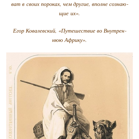
ват в сво­их поро­ках, чем дру­гие, вполне созна­ю­
щие их».
Егор Кова­лев­ский, «Путе­ше­ствие во Внут­рен­
нюю Африку».