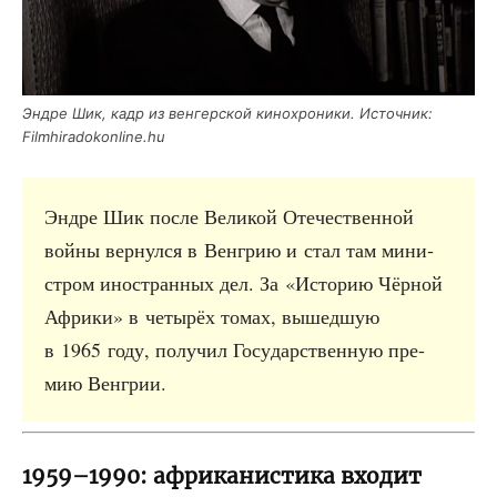
Эндре Шик, кадр из вен­гер­ской кино­хро­ни­ки. Источ­ник:
Filmhiradokonline.hu
Эндре Шик после Вели­кой Оте­че­ствен­ной
вой­ны вер­нул­ся в Вен­грию и стал там мини­
стром ино­стран­ных дел. За «Исто­рию Чёр­ной
Афри­ки» в четы­рёх томах, вышед­шую
в 1965 году, полу­чил Госу­дар­ствен­ную пре­
мию Венгрии.
1959–1990: африканистика входит