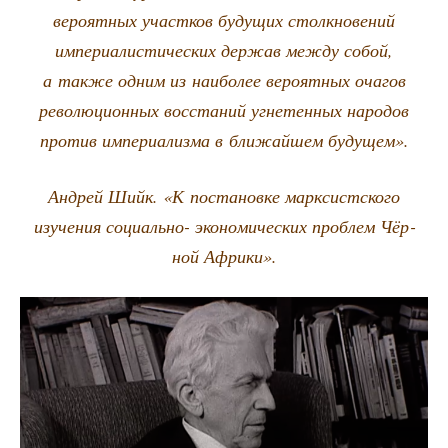
веро­ят­ных участ­ков буду­щих столк­но­ве­ний
импе­ри­а­ли­сти­че­ских дер­жав меж­ду собой,
а так­же одним из наи­бо­лее веро­ят­ных оча­гов
рево­лю­ци­он­ных вос­ста­ний угне­тен­ных наро­дов
про­тив импе­ри­а­лиз­ма в бли­жай­шем будущем».
Андрей Шийк. «К поста­нов­ке марк­сист­ско­го
изу­че­ния соци­аль­но- эко­но­ми­че­ских про­блем Чёр­
ной Африки».