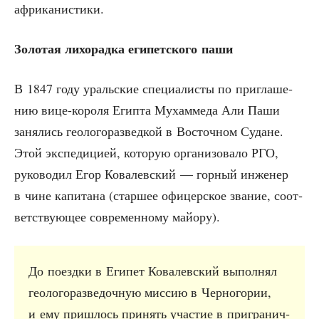
африканистики.
Золо­тая лихо­рад­ка еги­пет­ско­го паши
В 1847 году ураль­ские спе­ци­а­ли­сты по при­гла­ше­
нию вице-коро­ля Егип­та Мухам­ме­да Али Паши
заня­лись гео­ло­го­раз­вед­кой в Восточ­ном Судане.
Этой экс­пе­ди­ци­ей, кото­рую орга­ни­зо­ва­ло РГО,
руко­во­дил Егор Кова­лев­ский — гор­ный инже­нер
в чине капи­та­на (стар­шее офи­цер­ское зва­ние, соот­
вет­ству­ю­щее совре­мен­но­му майору).
До поезд­ки в Еги­пет Кова­лев­ский выпол­нял
гео­ло­го­раз­ве­доч­ную мис­сию в Чер­но­го­рии,
и ему при­шлось при­нять уча­стие в при­гра­нич­