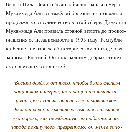
Бело­го Нила. Золо­то было най­де­но, одна­ко смерть
Мухам­ме­да Али от тяжё­лой болез­ни не поз­во­ли­ла
про­дол­жать сотруд­ни­че­ство в этой сфе­ре. Дина­стия
Мухам­ме­да Али пра­ви­ла стра­ной вплоть до про­воз­
гла­ше­ния её неза­ви­си­мо­сти в 1953 году. Рес­пуб­ли­
ка Еги­пет не забы­ла об исто­ри­че­ском эпи­зо­де, свя­
зан­ном с Рос­си­ей. Он стал зало­гом доб­рых еги­пет­
ско-совет­ских отношений.
«Весь­ма далёк я от того, что­бы быть сле­пым
защит­ни­ком негров; но я защи­щаю чело­ве­ка,
у кото­ро­го хотят отнять его чело­ве­че­ское
досто­ин­ство, и выстав­лю, вме­сте с тем, все
его поро­ки, как неиз­беж­ную при­над­леж­ность
наро­да поки­ну­то­го, пре­зрен­но­го; он менее вино­