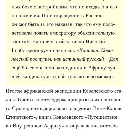
ных боях с австрий­ца­ми, что не вхо­ди­ло в его
пол­но­мо­чия. По воз­вра­ще­нии в Рос­сию
он мог быть за это нака­зан, так что ему посо­
ве­то­ва­ли подать импе­ра­то­ру объ­яс­ни­тель­ную
запис­ку. На полях этой запис­ки Нико­лай
I соб­ствен­но­руч­но напи­сал:
«Капи­тан Кова­
лев­ский посту­пил, как истин­ный рус­ский».
Для
ещё более опас­ной экс­пе­ди­ции в Афри­ку луч­
шей кан­ди­да­ту­ры и най­ти было невозможно.
Ито­гом афри­кан­ской экс­пе­ди­ции Кова­лев­ско­го ста­
ли «Отчет о золо­то­со­дер­жа­щих роз­сы­пях восточ­но­
го Суда­на, нахо­дя­щих­ся во вла­де­ни­ях Вице-Коро­ля
Еги­пет­ско­го», кни­га Кова­лев­ско­го «Путе­ше­ствие
во Внут­рен­нюю Афри­ку» и опре­де­ле­ние исто­ков