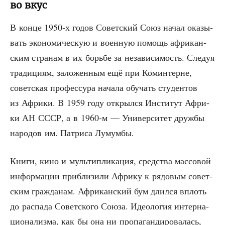
во вкус
В кон­це 1950‑х годов Совет­ский Союз начал ока­зы­
вать эко­но­ми­че­скую и воен­ную помощь афри­кан­
ским стра­нам в их борь­бе за неза­ви­си­мость. Сле­дуя
тра­ди­ци­ям, зало­жен­ным ещё при Комин­терне,
совет­ская про­фес­су­ра нача­ла обу­чать сту­ден­тов
из Афри­ки. В 1959 году открыл­ся Инсти­тут Афри­
ки АН СССР, а в 1960‑м — Уни­вер­си­тет друж­бы
наро­дов им. Пат­ри­са Лумумбы.
Кни­ги, кино и муль­ти­пли­ка­ция, сред­ства мас­со­вой
инфор­ма­ции при­бли­зи­ли Афри­ку к рядо­вым совет­
ским граж­да­нам. Афри­кан­ский бум длил­ся вплоть
до рас­па­да Совет­ско­го Сою­за. Идео­ло­гия интер­на­
ци­о­на­лиз­ма, как бы она ни про­па­ган­ди­ро­ва­лась,