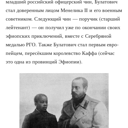
млад­ший рос­сий­ский офи­цер­ский чин, Була­то­вич
стал дове­рен­ным лицом Мене­ли­ка II и его воен­ным
совет­ни­ком. Сле­ду­ю­щий чин — пору­чик (стар­ший
лей­те­нант) — он полу­чил уже по окон­ча­нии сво­их
эфи­оп­ских при­клю­че­ний, вме­сте с Сереб­ря­ной
меда­лью РГО. Так­же Була­то­вич стал пер­вым евро­
пей­цем, пере­сёк­шим коро­лев­ство Каф­фа (сей­час
это одна из про­вин­ций Эфиопии).