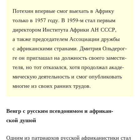
Поте­хин впер­вые смог выехать в Афри­ку
толь­ко в 1957 году. В 1959‑м стал пер­вым
дирек­то­ром Инсти­ту­та Афри­ки АН СССР,
а так­же пред­се­да­те­лем Ассо­ци­а­ции друж­бы
с афри­кан­ски­ми стра­на­ми. Дмит­рия Оль­де­рог­
ге он при­гла­шал на долж­ность сво­е­го заме­сти­
те­ля, но тот отка­зал­ся, хотя про­дол­жал ака­де­
ми­че­скую дея­тель­ность и смог опуб­ли­ко­вать
мно­гие из сво­их ран­них трудов.
Венгр с рус­ским псев­до­ни­мом и афри­кан­
ской душой
Одним из пат­ри­ар­хов рус­ской афри­ка­ни­сти­ки стал