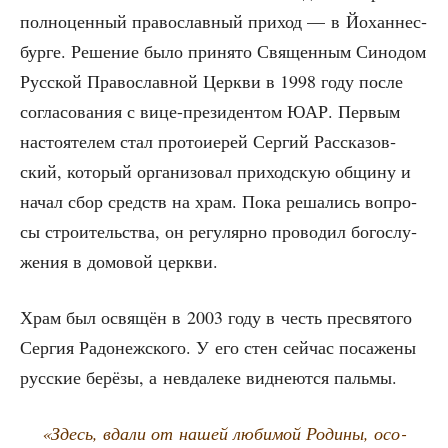
пол­но­цен­ный пра­во­слав­ный при­ход — в Йохан­нес­
бур­ге. Реше­ние было при­ня­то Свя­щен­ным Сино­дом
Рус­ской Пра­во­слав­ной Церк­ви в 1998 году после
согла­со­ва­ния с вице-пре­зи­ден­том ЮАР. Пер­вым
насто­я­те­лем стал про­то­и­е­рей Сер­гий Рас­ска­зов­
ский, кото­рый орга­ни­зо­вал при­ход­скую общи­ну и
начал сбор средств на храм. Пока реша­лись вопро­
сы стро­и­тель­ства, он регу­ляр­но про­во­дил бого­слу­
же­ния в домо­вой церкви.
Храм был освя­щён в 2003 году в честь пре­свя­то­го
Сер­гия Радо­неж­ско­го. У его стен сей­час поса­же­ны
рус­ские берё­зы, а невда­ле­ке вид­не­ют­ся пальмы.
«Здесь, вда­ли от нашей люби­мой Роди­ны, осо­