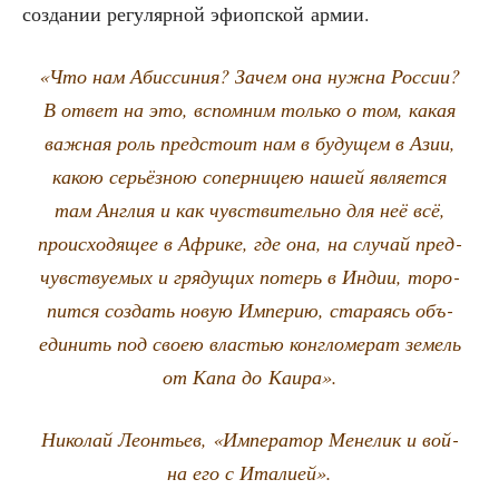
созда­нии регу­ляр­ной эфи­оп­ской армии.
«Что нам Абис­си­ния? Зачем она нуж­на Рос­сии?
В ответ на это, вспом­ним толь­ко о том, какая
важ­ная роль пред­сто­ит нам в буду­щем в Азии,
какою серьёз­ною сопер­ни­цею нашей явля­ет­ся
там Англия и как чув­стви­тель­но для неё всё,
про­ис­хо­дя­щее в Афри­ке, где она, на слу­чай пред­
чув­ству­е­мых и гря­ду­щих потерь в Индии, торо­
пит­ся создать новую Импе­рию, ста­ра­ясь объ­
еди­нить под сво­ею вла­стью кон­гло­ме­рат земель
от Капа до Каира».
Нико­лай Леон­тьев, «Импе­ра­тор Мене­лик и вой­
на его с Италией».