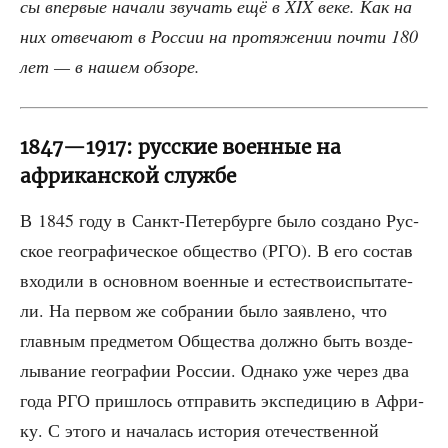
сы впер­вые нача­ли зву­чать ещё в XIX веке. Как на
них отве­ча­ют в Рос­сии на про­тя­же­нии почти 180
лет — в нашем обзоре.
1847—1917: русские военные на
африканской службе
В 1845 году в Санкт-Петер­бур­ге было созда­но Рус­
ское гео­гра­фи­че­ское обще­ство (РГО). В его состав
вхо­ди­ли в основ­ном воен­ные и есте­ство­ис­пы­та­те­
ли. На пер­вом же собра­нии было заяв­ле­но, что
глав­ным пред­ме­том Обще­ства долж­но быть воз­де­
лы­ва­ние гео­гра­фии Рос­сии. Одна­ко уже через два
года РГО при­шлось отпра­вить экс­пе­ди­цию в Афри­
ку. С это­го и нача­лась исто­рия оте­че­ствен­ной