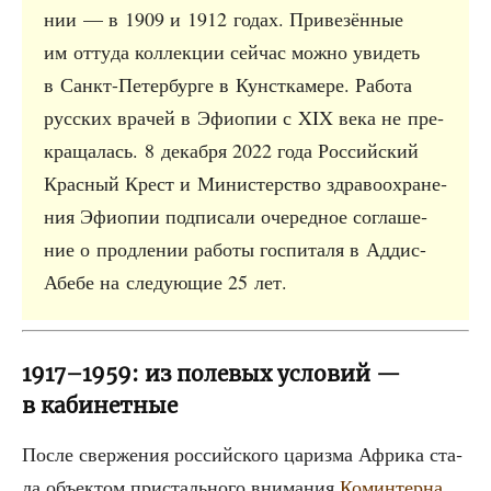
нии — в 1909 и 1912 годах. При­ве­зён­ные
им отту­да кол­лек­ции сей­час мож­но уви­деть
в Санкт-Петер­бур­ге в Кунст­ка­ме­ре. Рабо­та
рус­ских вра­чей в Эфи­о­пии с XIX века не пре­
кра­ща­лась. 8 декаб­ря 2022 года Рос­сий­ский
Крас­ный Крест и Мини­стер­ство здра­во­охра­не­
ния Эфи­о­пии под­пи­са­ли оче­ред­ное согла­ше­
ние о про­дле­нии рабо­ты гос­пи­та­ля в Аддис-
Абе­бе на сле­ду­ю­щие 25 лет.
1917–1959: из полевых условий —
в кабинетные
После свер­же­ния рос­сий­ско­го цариз­ма Афри­ка ста­
ла объ­ек­том при­сталь­но­го вни­ма­ния
Комин­тер­на