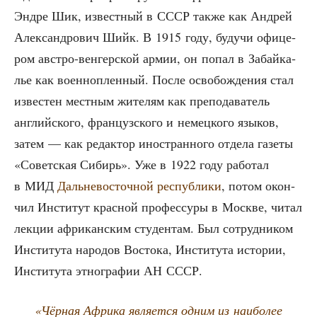
Эндре Шик, извест­ный в СССР так­же как Андрей
Алек­сан­дро­вич Шийк. В 1915 году, будучи офи­це­
ром авст­ро-вен­гер­ской армии, он попал в Забай­ка­
лье как воен­но­плен­ный. После осво­бож­де­ния стал
изве­стен мест­ным жите­лям как пре­по­да­ва­тель
англий­ско­го, фран­цуз­ско­го и немец­ко­го язы­ков,
затем — как редак­тор ино­стран­но­го отде­ла газе­ты
«Совет­ская Сибирь». Уже в 1922 году рабо­тал
в МИД
Даль­не­во­сточ­ной рес­пуб­ли­ки
, потом окон­
чил Инсти­тут крас­ной про­фес­су­ры в Москве, читал
лек­ции афри­кан­ским сту­ден­там. Был сотруд­ни­ком
Инсти­ту­та наро­дов Восто­ка, Инсти­ту­та исто­рии,
Инсти­ту­та этно­гра­фии АН СССР.
«Чёр­ная Афри­ка явля­ет­ся одним из наи­бо­лее