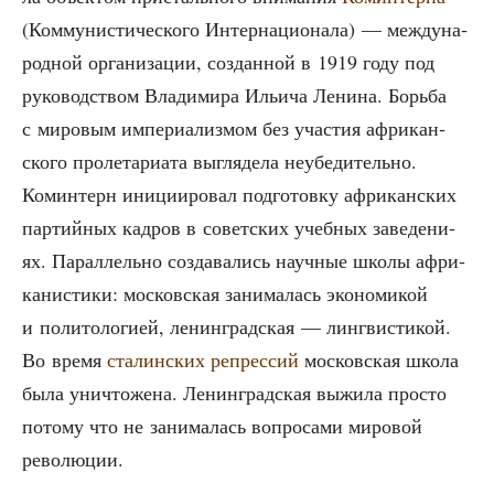
(Ком­му­ни­сти­че­ско­го Интер­на­ци­о­на­ла) — меж­ду­на­
род­ной орга­ни­за­ции, создан­ной в 1919 году под
руко­вод­ством Вла­ди­ми­ра Ильи­ча Лени­на. Борь­ба
с миро­вым импе­ри­а­лиз­мом без уча­стия афри­кан­
ско­го про­ле­та­ри­а­та выгля­де­ла неубе­ди­тель­но.
Комин­терн ини­ци­и­ро­вал под­го­тов­ку афри­кан­ских
пар­тий­ных кад­ров в совет­ских учеб­ных заве­де­ни­
ях. Парал­лель­но созда­ва­лись науч­ные шко­лы афри­
ка­ни­сти­ки: мос­ков­ская зани­ма­лась эко­но­ми­кой
и поли­то­ло­ги­ей, ленин­град­ская — линг­ви­сти­кой.
Во вре­мя
ста­лин­ских репрес­сий
мос­ков­ская шко­ла
была уни­что­же­на. Ленин­град­ская выжи­ла про­сто
пото­му что не зани­ма­лась вопро­са­ми миро­вой
революции.