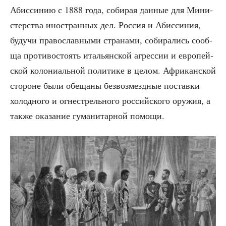
Абис­си­нию с 1888 года, соби­рая дан­ные для Мини­
стер­ства ино­стран­ных дел. Рос­сия и Абис­си­ния,
будучи пра­во­слав­ны­ми стра­на­ми, соби­ра­лись сооб­
ща про­ти­во­сто­ять ита­льян­ской агрес­сии и евро­пей­
ской коло­ни­аль­ной поли­ти­ке в целом. Афри­кан­ской
сто­роне были обе­ща­ны без­воз­мезд­ные постав­ки
холод­но­го и огне­стрель­но­го рос­сий­ско­го ору­жия, а
так­же ока­за­ние гума­ни­тар­ной помощи.