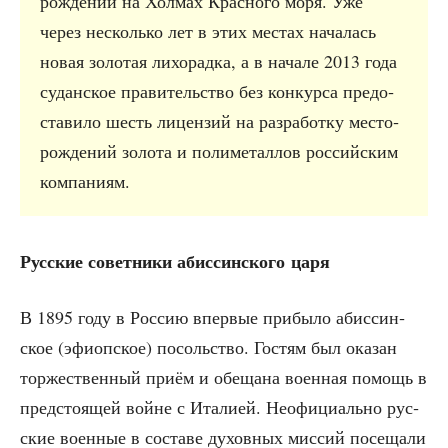
рож­де­ний на Хол­мах Крас­но­го моря. Уже
через несколь­ко лет в этих местах нача­лась
новая золо­тая лихо­рад­ка, а в нача­ле 2013 года
судан­ское пра­ви­тель­ство без кон­кур­са предо­
ста­ви­ло шесть лицен­зий на раз­ра­бот­ку место­
рож­де­ний золо­та и поли­ме­тал­лов рос­сий­ским
компаниям.
Рус­ские совет­ни­ки абис­син­ско­го царя
В 1895 году в Рос­сию впер­вые при­бы­ло абис­син­
ское (эфи­оп­ское) посоль­ство. Гостям был ока­зан
тор­же­ствен­ный при­ём и обе­ща­на воен­ная помощь в
пред­сто­я­щей войне с Ита­ли­ей. Неофи­ци­аль­но рус­
ские воен­ные в соста­ве духов­ных мис­сий посе­ща­ли