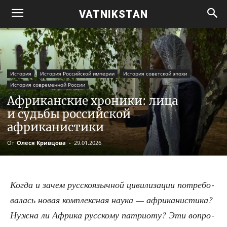
VATNIKSTAN
История
История Российской империи
История советской эпохи
История современной России
Африканские хроники: лица
и судьбы российской
африканистики
От
Олеся Кривцова
-
29.01.2026
Когда и зачем рус­ско­языч­ной циви­ли­за­ции потре­бо­
ва­лась новая ком­плекс­ная нау­ка — афри­ка­ни­сти­ка?
Нуж­на ли Афри­ка рус­ско­му пат­ри­о­ту? Эти вопро­