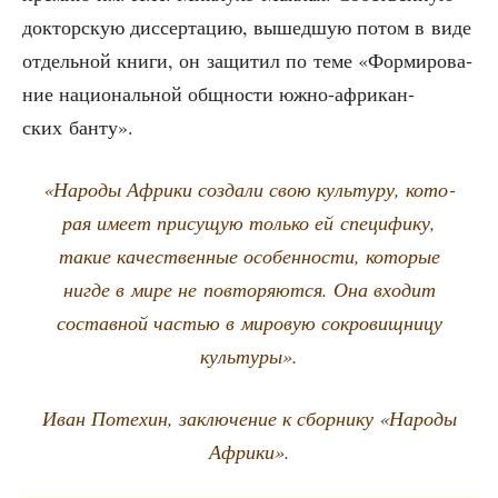
док­тор­скую дис­сер­та­цию, вышед­шую потом в виде
отдель­ной кни­ги, он защи­тил по теме «Фор­ми­ро­ва­
ние наци­о­наль­ной общ­но­сти южно-афри­кан­
ских банту».
«Наро­ды Афри­ки созда­ли свою куль­ту­ру, кото­
рая име­ет при­су­щую толь­ко ей спе­ци­фи­ку,
такие каче­ствен­ные осо­бен­но­сти, кото­рые
нигде в мире не повто­ря­ют­ся. Она вхо­дит
состав­ной частью в миро­вую сокро­вищ­ни­цу
культуры».
Иван Поте­хин, заклю­че­ние к сбор­ни­ку «Наро­ды
Африки».