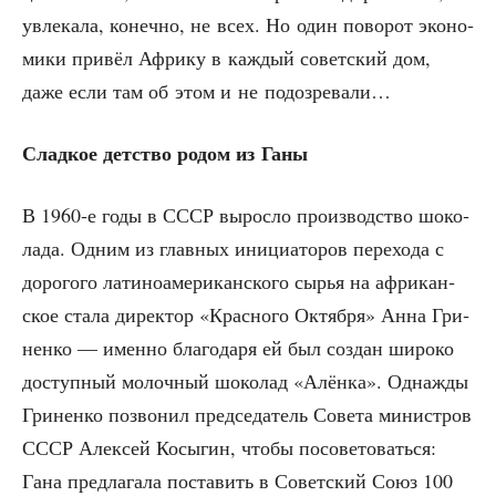
увле­ка­ла, конеч­но, не всех. Но один пово­рот эко­но­
ми­ки при­вёл Афри­ку в каж­дый совет­ский дом,
даже если там об этом и не подозревали…
Слад­кое дет­ство родом из Ганы
В 1960‑е годы в СССР вырос­ло про­из­вод­ство шоко­
ла­да. Одним из глав­ных ини­ци­а­то­ров пере­хо­да с
доро­го­го лати­но­аме­ри­кан­ско­го сырья на афри­кан­
ское ста­ла дирек­тор «Крас­но­го Октяб­ря» Анна Гри­
нен­ко — имен­но бла­го­да­ря ей был создан широ­ко
доступ­ный молоч­ный шоко­лад «Алён­ка». Одна­жды
Гри­нен­ко позво­нил пред­се­да­тель Сове­та мини­стров
СССР Алек­сей Косы­гин, что­бы посо­ве­то­вать­ся:
Гана пред­ла­га­ла поста­вить в Совет­ский Союз 100