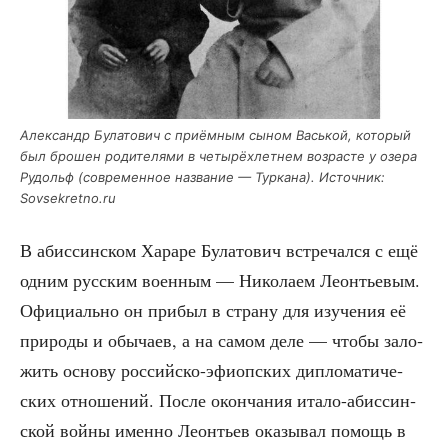
Алек­сандр Була­то­вич с при­ём­ным сыном Вась­кой, кото­рый
был бро­шен роди­те­ля­ми в четы­рёх­лет­нем воз­расте у озе­ра
Рудольф (совре­мен­ное назва­ние — Тур­ка­на). Источ­ник:
Sovsekretno.ru
В абис­син­ском Хара­ре Була­то­вич встре­чал­ся с ещё
одним рус­ским воен­ным — Нико­ла­ем Леон­тье­вым.
Офи­ци­аль­но он при­был в стра­ну для изу­че­ния её
при­ро­ды и обы­ча­ев, а на самом деле — что­бы зало­
жить осно­ву рос­сий­ско-эфи­оп­ских дипло­ма­ти­че­
ских отно­ше­ний. После окон­ча­ния ита­ло-абис­син­
ской вой­ны имен­но Леон­тьев ока­зы­вал помощь в