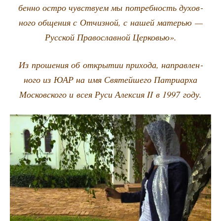
бен­но ост­ро чув­ству­ем мы потреб­ность духов­
но­го обще­ния с Отчиз­ной, с нашей мате­рью —
Рус­ской Пра­во­слав­ной Церковью».
Из про­ше­ния об откры­тии при­хо­да, направ­лен­
но­го из ЮАР на имя Свя­тей­ше­го Пат­ри­ар­ха
Мос­ков­ско­го и всея Руси Алек­сия II в 1997 году.