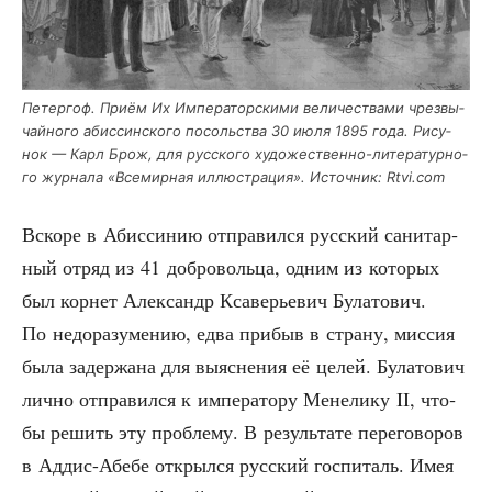
Петер­гоф. При­ём Их Импе­ра­тор­ски­ми вели­че­ства­ми чрез­вы­
чай­но­го абис­син­ско­го посоль­ства 30 июля 1895 года. Рису­
нок — Карл Брож, для рус­ско­го худо­же­ствен­но-лите­ра­тур­но­
го жур­на­ла «Все­мир­ная иллю­стра­ция». Источ­ник: Rtvi.com
Вско­ре в Абис­си­нию отпра­вил­ся рус­ский сани­тар­
ный отряд из 41 доб­ро­воль­ца, одним из кото­рых
был кор­нет Алек­сандр Кса­ве­рье­вич Була­то­вич.
По недо­ра­зу­ме­нию, едва при­быв в стра­ну, мис­сия
была задер­жа­на для выяс­не­ния её целей. Була­то­вич
лич­но отпра­вил­ся к импе­ра­то­ру Мене­ли­ку II, что­
бы решить эту про­бле­му. В резуль­та­те пере­го­во­ров
в Аддис-Абе­бе открыл­ся рус­ский гос­пи­таль. Имея