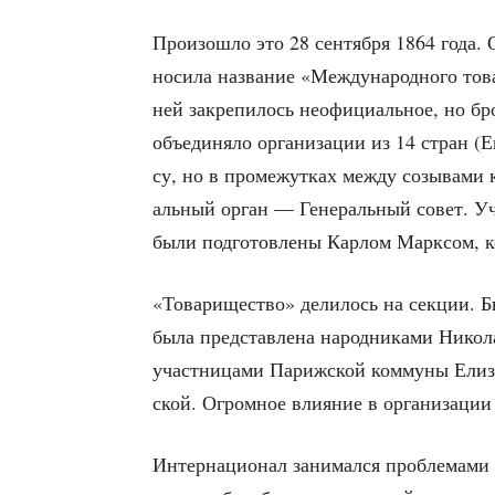
Про­изо­шло это 28 сен­тяб­ря 1864 года. О
носи­ла назва­ние «Меж­ду­на­род­но­го това
ней закре­пи­лось неофи­ци­аль­ное, но бро
объ­еди­ня­ло орга­ни­за­ции из 14 стран (
су, но в про­ме­жут­ках меж­ду созы­ва­ми к
аль­ный орган — Гене­раль­ный совет. Учр
были под­го­тов­ле­ны Кар­лом Марк­сом, 
«Това­ри­ще­ство» дели­лось на сек­ции. Б
была пред­став­ле­на народ­ни­ка­ми Нико­
участ­ни­ца­ми Париж­ской ком­му­ны Ели­
ской. Огром­ное вли­я­ние в орга­ни­за­ц
Интер­на­ци­о­нал зани­мал­ся про­бле­ма­ми