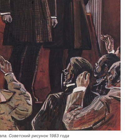
а­ла. Совет­ский рису­нок 1983 года