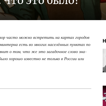
 Что это было?
 пор часто мож­но встре­тить на кар­тах горо­дов
Н
омин­тер­на есть во мно­гих насе­лён­ных пунк­тах по
нит о том, что же это зага­доч­ное сло­во зна­
было хоро­шо извест­но не толь­ко в Рос­сии или