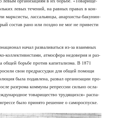
 левым орга­ни­за­ци­ям в их борь­бе. «Това­ри­ще­
коль­ких левых тече­ний, на рав­ных пра­вах в кон­
­ли марк­си­сты, лас­са­льян­цы, анар­хи­сты-баку­нин­
т­рый состав рано или позд­но не мог не при­ве­сти
­ци­о­нал начал раз­ва­ли­вать­ся из-за вза­им­ных
хо-кол­лек­ти­ви­ста­ми, атмо­сфе­ра недо­ве­рия и раз­
­ла общей борь­бе про­тив капи­та­лиз­ма. В 1871
бро­си­ли свои пред­рас­суд­ки для общей помо­щи
лю­ция была подав­ле­на, раз­вал орга­ни­за­ции про­
после раз­гро­ма ком­му­ны репрес­сии силь­но осла­
­ду­на­род­ное това­ри­ще­ство тру­дя­щих­ся» рас­па­
он­грес­се было при­ня­то реше­ние о самороспуске.