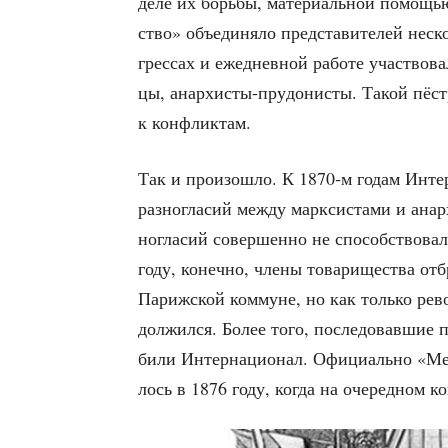
деле их борь­бы, мате­ри­аль­ной помо­щью
ство» объ­еди­ня­ло пред­ста­ви­те­лей нес
грес­сах и еже­днев­ной рабо­те участ­во­ва
цы, анар­хи­сты-пру­до­ни­сты. Такой пёс
к конфликтам.
Так и про­изо­шло. К 1870‑м годам Интер­на
раз­но­гла­сий меж­ду марк­си­ста­ми и анар­
но­гла­сий совер­шен­но не спо­соб­ство­ва
году, конеч­но, чле­ны това­ри­ще­ства от
Париж­ской ком­муне, но как толь­ко рево­
дол­жил­ся. Более того, после­до­вав­шие 
би­ли Интер­на­ци­о­нал. Офи­ци­аль­но «Меж
лось в 1876 году, когда на оче­ред­ном к