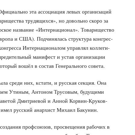
фи­ци­аль­но эта ассо­ци­а­ция левых орга­ни­за­ций
­ри­ще­ства тру­дя­щих­ся», но доволь­но ско­ро за
с­кое назва­ние «Интер­на­ци­о­нал». Това­ри­ще­ство
Евро­па и США). Под­чи­ня­лась струк­ту­ра кон­грес­
он­грес­са Интер­на­ци­о­на­лом управ­лял кол­ле­ги­
е­ди­тель­ный мани­фест и устав орга­ни­за­ции
кото­рый вошёл в состав Гене­раль­но­го совета.
ыла сре­ди них, кста­ти, и рус­ская сек­ция. Она
ла­ем Ути­ным, Анто­ном Тру­со­вым, буду­щи­ми
за­ве­той Дмит­ри­е­вой и Анной Кор­вин-Кру­ков­
ии имел рус­ский анар­хист Миха­ил Бакунин.
 созда­ния проф­со­ю­зов, про­све­ще­ния рабо­чих в