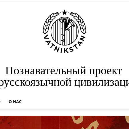
Познавательный проект
 русскоязычной цивилизац
О
О НАС