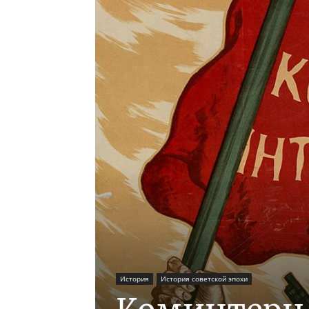
История
История советской эпохи