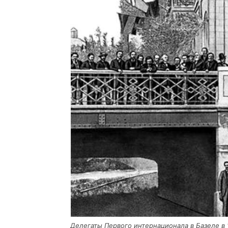
Деле­га­ты Пер­во­го интер­на­ци­о­на­ла в Базе­ле 