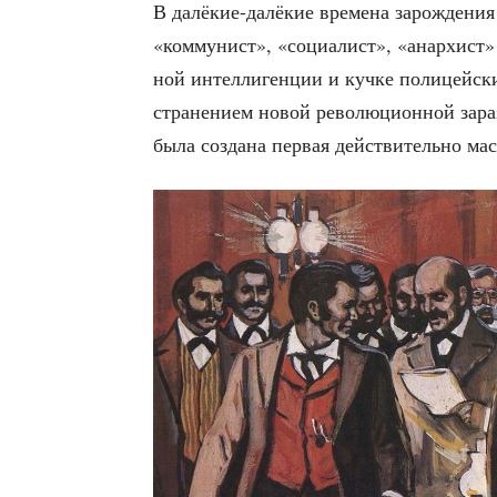
В далё­кие-далё­кие вре­ме­на зарож­де­ния 
«ком­му­нист», «соци­а­лист», «анар­хист
ной интел­ли­ген­ции и куч­ке поли­цей­ск
стра­не­ни­ем новой рево­лю­ци­он­ной зара
была созда­на пер­вая дей­стви­тель­но ма