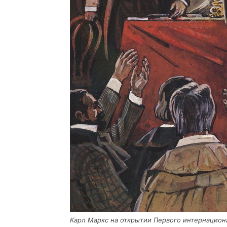
Карл Маркс на откры­тии Пер­во­го интер­на­ци­о­н