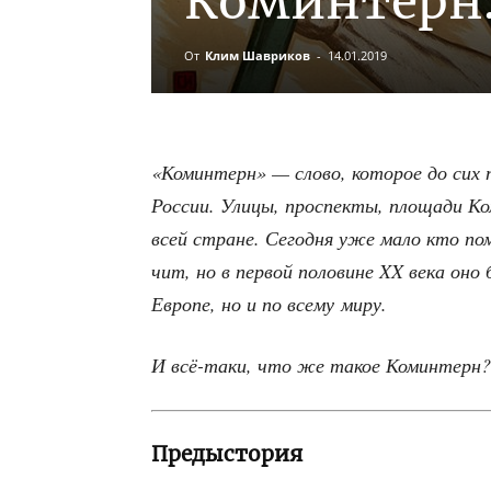
Коминтерн.
От
Клим Шавриков
-
14.01.2019
«Комин­терн» — сло­во, кото­рое до сих
Рос­сии. Ули­цы, про­спек­ты, пло­ща­ди К
всей стране. Сего­дня уже мало кто пом­
чит, но в пер­вой поло­вине XX века оно 
Евро­пе, но и по все­му миру.
И всё-таки, что же такое Коминтерн?
Предыстория