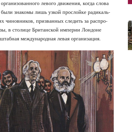
орга­ни­зо­ван­но­го лево­го дви­же­ния, когда сло­ва
» были зна­ко­мы лишь узкой про­слой­ке ради­каль­
их чинов­ни­ков, при­зван­ных сле­дить за рас­про­
­зы, в сто­ли­це Бри­тан­ской импе­рии Лон­доне
с­штаб­ная меж­ду­на­род­ная левая организация.