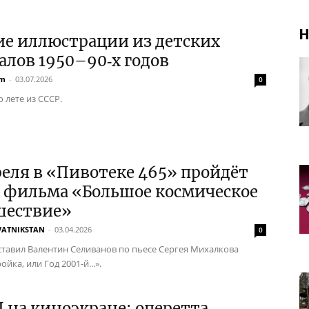
Н
ие иллюстрации из детских
лов 1950–90‑х годов
em
-
03.07.2026
0
 лете из СССР.
реля в «Пивотеке 465» пройдёт
з фильма «Большое космическое
шествие»
VATNIKSTAN
-
03.04.2026
0
тавил Валентин Селиванов по пьесе Сергея Михалкова
ойка, или Год 2001-й...».
I на киноэкране: оперетта,