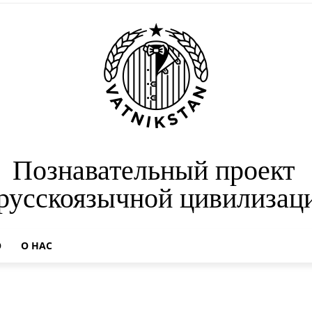
Познавательный проект
 русскоязычной цивилизац
О
О НАС