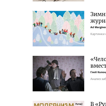
Зимн
журна
Ad Margin
Картинки 
«Чело
вмес
Глеб Колон
Анализ за
В «Ру