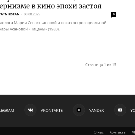
ернизме в кино эпохи застоя
VATNIKSTAN
-
08.08.2025
0
лолога Марии Севостьяновой и показ остросоциальной
ары Асановой «Пацаны» (1983).
Страница 1 из 15
LEGRAM
VKONTAKTE
YANDEX
Y
О нас
Контакты
V