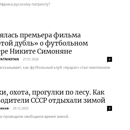
Африка русскому патриоту?
оялась премьера фильма
той дубль» о футбольном
ере Никите Симоняне
VATNIKSTAN
-
27.01.2026
0
ассказывает, как футбольный клуб «Арарат» стал чемпионом
и, охота, прогулки по лесу. Как
водители СССР отдыхали зимой
риков
-
29.12.2025
0
ки проводили свободное время зимой.