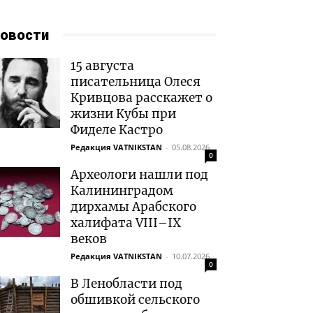
овости
15 августа
писательница Олеся
Кривцова расскажет о
жизни Кубы при
Фиделе Кастро
Редакция VATNIKSTAN
-
05.08.2026
0
Археологи нашли под
Калининградом
дирхамы Арабского
халифата VIII–IX
веков
Редакция VATNIKSTAN
-
10.07.2026
0
В Ленобласти под
обшивкой сельского