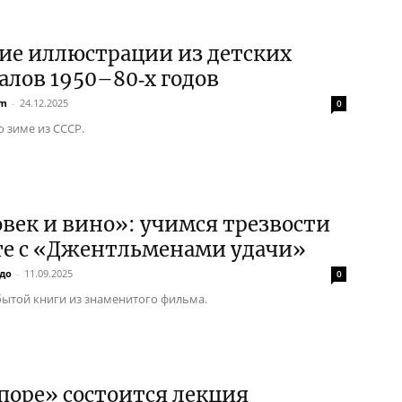
ие иллюстрации из детских
лов 1950–80‑х годов
em
-
24.12.2025
0
о зиме из СССР.
век и вино»: учимся трезвости
те с «Джентльменами удачи»
до
-
11.09.2025
0
бытой книги из знаменитого фильма.
поре» состоится лекция