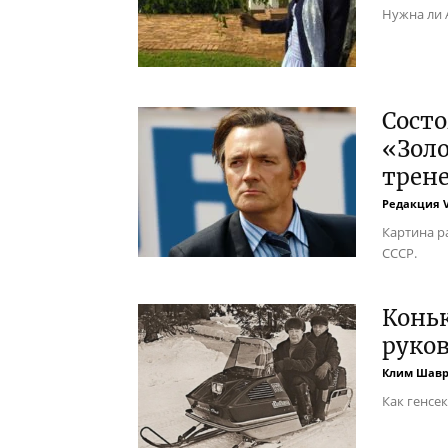
Нужна ли 
Сост
«Золо
трен
Редакция 
Картина р
СССР.
Коньк
руко
Клим Шав
Как генсе