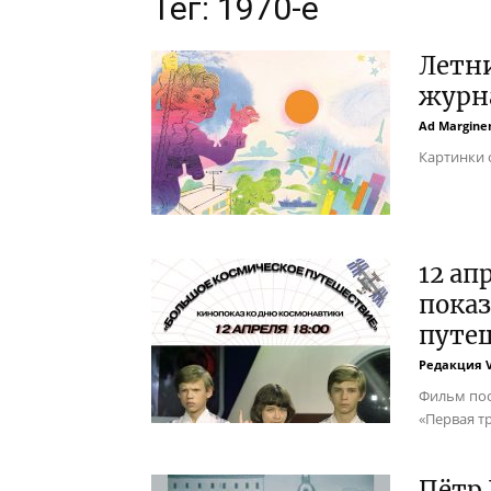
Тег: 1970-е
Летн
журна
Ad Margin
Картинки о
12 ап
пока
путе
Редакция 
Фильм пос
«Первая тр
Пётр 