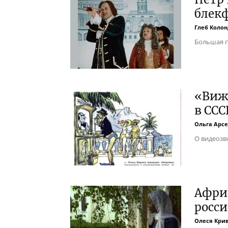
блек
Глеб Колон
Большая п
«Вижу
в ССС
Ольга Арс
О видеозво
Африк
росс
Олеся Кри