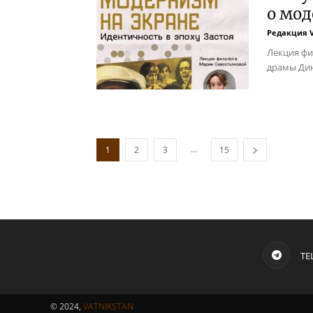
о мод
Редакция 
Лекция фи
драмы Дин
...
1
2
3
15
TE
© 2024,
VATNIKSTAN