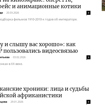
фейс и анимационные котики
до
-
20.03.2026
0
одборка фильмов 1910-2010-х годов об императоре.
 и слышу вас хорошо»: как
Р пользовались видеосвязью
ентьева
-
03.02.2026
0
нках в XX веке.
анские хроники: лица и судьбы
ийской африканистики
вцова
-
29.01.2026
0