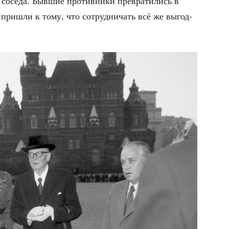
 сосе­да. Быв­шие про­тив­ни­ки пре­вра­ти­лись в
то при­шли к тому, что сотруд­ни­чать всё же выгод­