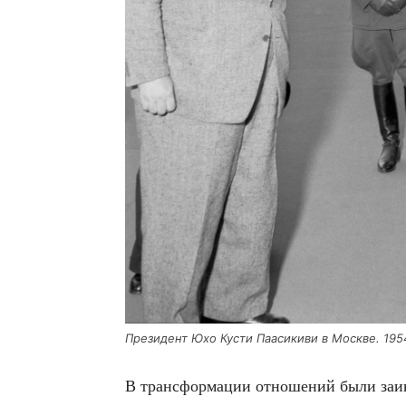
Пре­зи­дент Юхо Кусти Паа­си­ки­ви в Москве. 19
В транс­фор­ма­ции отно­ше­ний были заин­