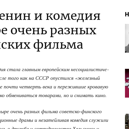
Ленин и комедия
Н
ре очень разных
нских фильма
ия ста­ла глав­ным евро­пей­ским несо­ци­а­ли­сти­че­
осле того как на СССР опу­стил­ся «желез­ный
шие почти чет­верть века и пере­жив­шие кро­ва­вую
ко обме­ни­вать­ся това­ра­ми, но и сни­мать кино.
­ре очень раз­ных филь­ма совет­ско-фин­ско­го
ци­он­ные дра­мы и неза­тей­ли­вая коме­дия слу­жи­ли
ось о друж­бе и сотруд­ни­че­стве Хель­син­ки и