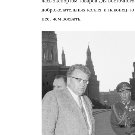
лась экс­пор­том това­ров для восточ­но­го
доб­ро­же­ла­тель­ных кол­лег и нако­нец-
нее, чем воевать.