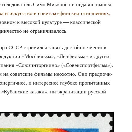
 иссле­до­ва­тель Симо Мик­ко­нен в недав­но вышед­
­ра и искус­ство в совет­ско-фин­ских отно­ше­ни­ях,
снов­ном к высо­кой куль­ту­ре — клас­си­че­ской
д­ни­че­ство не ограничивалось.
во­ра СССР стре­мил­ся
занять достой­ное место
в
про­дук­ции «Мос­филь­ма», «Лен­филь­ма» и дру­гих
м­па­ния «Сою­з­ин­торг­ки­но» («Совэкс­порт­фильм»).
­ли на совет­ские филь­мы неохот­но. Они пред­по­чи­
энер­гич­нее, и инте­рес­нее глу­бо­ко про­пи­тан­ных
и «Кубан­ские каза­ки», ни экра­ни­за­ции рус­ской