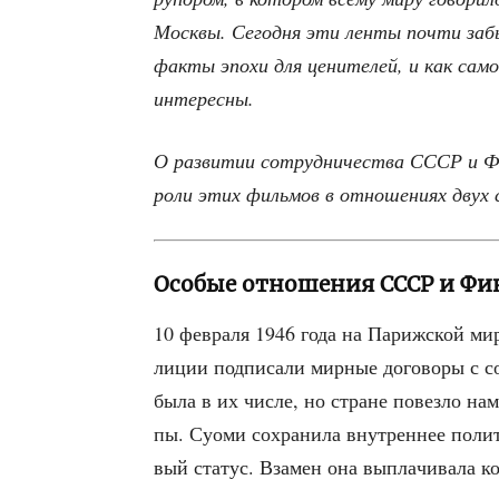
Моск­вы. Сего­дня эти лен­ты почти забы
фак­ты эпо­хи для цени­те­лей, и как само­с
интересны.
О раз­ви­тии сотруд­ни­че­ства СССР и Фи
роли этих филь­мов в отно­ше­ни­ях двух
Особые отношения СССР и Ф
10 фев­ра­ля 1946 года на Париж­ской мир­
ли­ции под­пи­са­ли мир­ные дого­во­ры с с
была в их чис­ле, но стране повез­ло нам
пы. Суо­ми сохра­ни­ла внут­рен­нее поли­т
вый ста­тус. Вза­мен она выпла­чи­ва­ла к