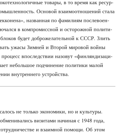
­ко­тех­но­ло­гич­ные това­ры, в то вре­мя как ресур­
­мыш­лен­ность. Осно­вой вза­и­мо­от­но­ше­ний ста­ла
к­ко­не­на», назван­ная по фами­ли­ям после­во­ен­
­чал­ся в ком­про­мисс­ной и осто­рож­ной поли­ти­
ия бло­ков будет доб­ро­же­ла­тель­ной к СССР. Злить
и­вать ужа­сы Зим­ней и Вто­рой миро­вой вой­ны
про­цесс впо­след­ствии назо­вут «фин­лян­ди­за­ци­
а­ет неболь­шое под­чи­не­ние поли­ти­ки малой
­нии внут­рен­не­го устройства.
­лось не толь­ко эко­но­ми­ки, но и куль­ту­ры.
обме­ни­ва­лись визи­та­ми начи­ная с 1948 года,
сотруд­ни­че­стве и вза­им­ной помо­щи. Об этом