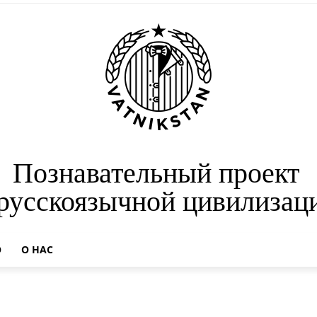
Познавательный проект
 русскоязычной цивилизац
О
О НАС