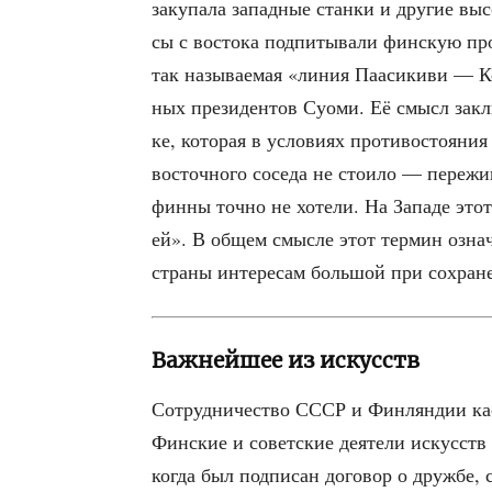
заку­па­ла запад­ные стан­ки и дру­гие высо
сы с восто­ка под­пи­ты­ва­ли фин­скую про
так назы­ва­е­мая «линия Паа­си­ки­ви — Ке
ных пре­зи­ден­тов Суо­ми. Её смысл заклю
ке, кото­рая в усло­ви­ях про­ти­во­сто­я­н
восточ­но­го сосе­да не сто­и­ло — пере­ж
фин­ны точ­но не хоте­ли. На Запа­де этот 
ей». В общем смыс­ле этот тер­мин озна­ч
стра­ны инте­ре­сам боль­шой при сохра­не
Важнейшее из искусств
Сотруд­ни­че­ство СССР и Фин­лян­дии каса
Фин­ские и совет­ские дея­те­ли искусств 
когда был под­пи­сан дого­вор о друж­бе, 