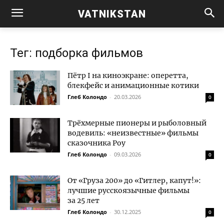
VATNIKSTAN
Тег: подборка фильмов
Пётр I на киноэкране: оперетта,
блекфейс и анимационные котики
Глеб Колондо
-
20.03.2026
0
Трёхмерные пионеры и рыболовный
водевиль: «неизвестные» фильмы
сказочника Роу
Глеб Колондо
-
09.03.2026
0
От «Груза 200» до «Гитлер, капут!»:
лучшие русскоязычные фильмы
за 25 лет
Глеб Колондо
-
30.12.2025
0