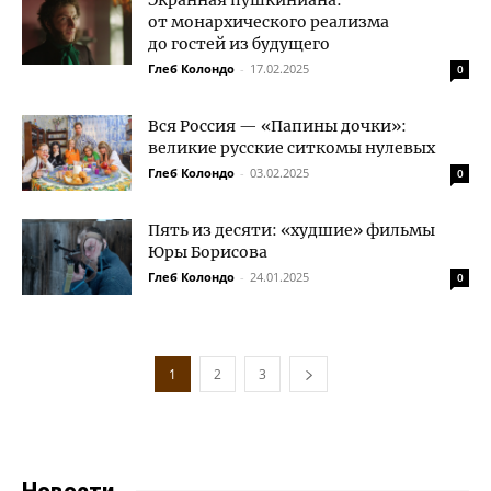
Экранная пушкиниана:
от монархического реализма
до гостей из будущего
Глеб Колондо
-
17.02.2025
0
Вся Россия — «Папины дочки»:
великие русские ситкомы нулевых
Глеб Колондо
-
03.02.2025
0
Пять из десяти: «худшие» фильмы
Юры Борисова
Глеб Колондо
-
24.01.2025
0
1
2
3