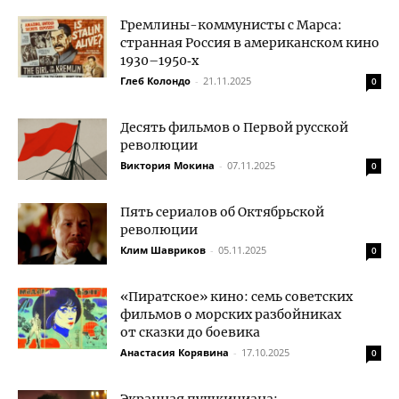
Гремлины-коммунисты с Марса:
странная Россия в американском кино
1930–1950‑х
Глеб Колондо
-
21.11.2025
0
Десять фильмов о Первой русской
революции
Виктория Мокина
-
07.11.2025
0
Пять сериалов об Октябрьской
революции
Клим Шавриков
-
05.11.2025
0
«Пиратское» кино: семь советских
фильмов о морских разбойниках
от сказки до боевика
Анастасия Корявина
-
17.10.2025
0