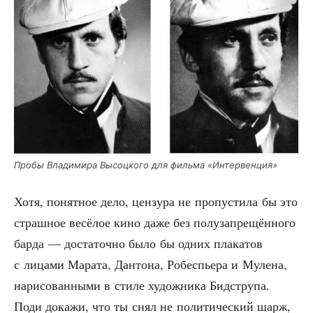
Про­бы Вла­ди­ми­ра Высоц­ко­го для филь­ма «Интер­вен­ция»
Хотя, понят­ное дело, цен­зу­ра не про­пу­сти­ла бы это
страш­ное весё­лое кино даже без полу­за­пре­щён­но­го
бар­да — доста­точ­но было бы одних пла­ка­тов
с лица­ми Мара­та, Дан­то­на, Робес­пье­ра и Муле­на,
нари­со­ван­ны­ми в сти­ле худож­ни­ка Бид­стру­па.
Поди дока­жи, что ты снял не поли­ти­че­ский шарж,