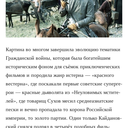
Кар­ти­на во мно­гом завер­ши­ла эво­лю­цию тема­ти­ки
Граж­дан­ской вой­ны, кото­рая была бога­тей­шим
исто­ри­че­ским фоном для съё­мок при­клю­чен­че­ских
филь­мов и поро­ди­ла жанр истер­на — «крас­но­го
вестер­на», где поска­ка­ли пер­вые совет­ские супер­ге­
рои — крас­ные дья­во­ля­та из «Неуло­ви­мых мсти­те­
лей», где това­рищ Сухов месил сред­не­ази­ат­ские
пес­ки и веч­но про­па­да­ла то коро­на Рос­сий­ской
импе­рии, то золо­то пар­тии. Один толь­ко Кай­да­нов­
ский снял­ся под­ряд в четы­рёх подоб­ных филь­