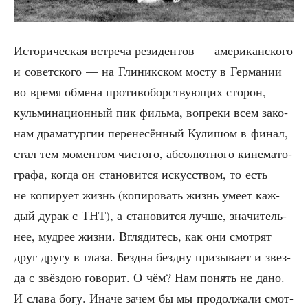
Исто­ри­че­ская встре­ча рези­ден­тов — аме­ри­кан­ско­го
и совет­ско­го — на Гли­ник­ском мосту в Гер­ма­нии
во вре­мя обме­на про­ти­во­бор­ству­ю­щих сто­рон,
куль­ми­на­ци­он­ный пик филь­ма, вопре­ки всем зако­
нам дра­ма­тур­гии пере­не­сён­ный Кули­шом в финал,
стал тем момен­том чисто­го, абсо­лют­но­го кине­ма­то­
гра­фа, когда он ста­но­вит­ся искус­ством, то есть
не копи­ру­ет жизнь (копи­ро­вать жизнь уме­ет каж­
дый дурак с ТНТ), а ста­но­вит­ся луч­ше, зна­чи­тель­
нее, муд­рее жиз­ни. Вгля­ди­тесь, как они смот­рят
друг дру­гу в гла­за. Без­дна без­дну при­зы­ва­ет и звез­
да с звёз­дою гово­рит. О чём? Нам понять не дано.
И сла­ва богу. Ина­че зачем бы мы про­дол­жа­ли смот­