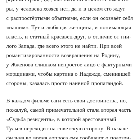
ры, у чело­ве­ка хозя­ев нет, да и в целом его ждут
с рас­про­стёр­ты­ми объ­я­ти­я­ми, если он осо­зна­ёт себя
«нашим». Тут и любя­щая жен­щи­на, и пони­ма­ю­щая
власть, и стат­ный кра­са­вец-друг, в отли­чие от гни­
ло­го Запа­да, где все­го это­го не най­ти. При всей
роман­ти­зи­ро­ван­но­сти воз­вра­ще­ния на Роди­ну,
у Жжё­но­ва слиш­ком непро­стое лицо с фак­тур­ны­ми
мор­щи­на­ми, что­бы кар­ти­на о Надеж­де, сме­нив­шей
сто­ро­ны, каза­лась про­сто наив­ной пропагандой.
В каж­дом филь­ме саги есть свои досто­ин­ства, но,
пожа­луй, самой при­ме­ча­тель­ной ста­ла вто­рая часть
«Судь­ба рези­ден­та», в кото­рой аре­сто­ван­ный
Тульев пере­хо­дит на совет­скую сто­ро­ну. В нача­ле
филь­ма во вре­мя допро­са ему сооб­ща­ют о подо­зри­