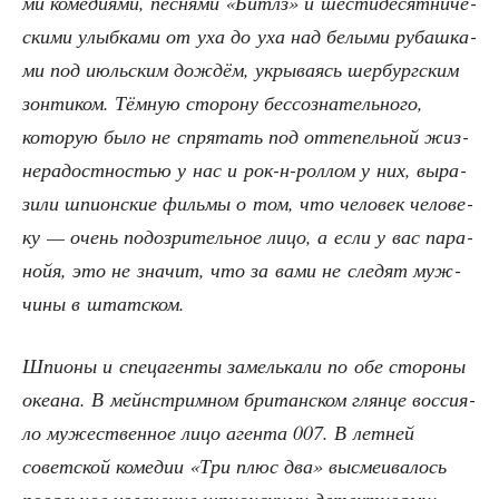
ми коме­ди­я­ми, пес­ня­ми «Бит­лз» и шести­де­сят­ни­че­
ски­ми улыб­ка­ми от уха до уха над белы­ми рубаш­ка­
ми под июль­ским дождём, укры­ва­ясь шер­бург­ским
зон­ти­ком. Тём­ную сто­ро­ну бес­со­зна­тель­но­го,
кото­рую было не спря­тать под отте­пель­ной жиз­
не­ра­дост­но­стью у нас и рок-н-рол­лом у них, выра­
зи­ли шпи­он­ские филь­мы о том, что чело­век чело­ве­
ку — очень подо­зри­тель­ное лицо, а если у вас пара­
нойя, это не зна­чит, что за вами не сле­дят муж­
чи­ны в штатском.
Шпи­о­ны и спе­ца­ген­ты замель­ка­ли по обе сто­ро­ны
оке­а­на. В мейн­стримном бри­тан­ском глян­це вос­си­я­
ло муже­ствен­ное лицо аген­та 007. В лет­ней
совет­ской коме­дии «Три плюс два» высме­и­ва­лось