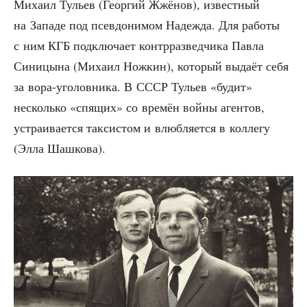
Миха­ил Тульев (Геор­гий Жжё­нов), извест­ный
на Запа­де под псев­до­ни­мом Надеж­да. Для рабо­ты
с ним КГБ под­клю­ча­ет контр­раз­вед­чи­ка Пав­ла
Сини­цы­на (Миха­ил Нож­кин), кото­рый выда­ёт себя
за вора-уго­лов­ни­ка. В СССР Тульев «будит»
несколь­ко «спя­щих» со вре­мён вой­ны аген­тов,
устра­и­ва­ет­ся так­си­стом и влюб­ля­ет­ся в кол­ле­гу
(Элла Шашкова).