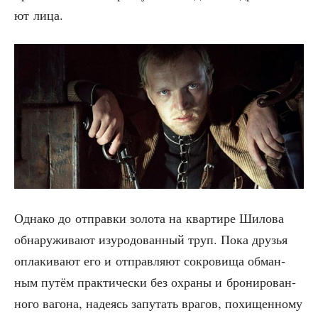
ют лица.
Одна­ко до отправ­ки золо­та на квар­ти­ре Шило­ва
обна­ру­жи­ва­ют изуро­до­ван­ный труп. Пока дру­зья
опла­ки­ва­ют его и отправ­ля­ют сокро­ви­ща обман­
ным путём прак­ти­че­ски без охра­ны и бро­ни­ро­ван­
но­го ваго­на, наде­ясь запу­тать вра­гов, похи­щен­но­му