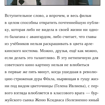
Всту­пи­тель­ное сло­во, а впро­чем, и весь фильм
в целом спо­соб­ны отвра­тить почтен­ней­шую пуб­ли­
ку, кото­рая либо не виде­ла в сво­ей жиз­ни ни одно­
го бала­га­на с аван­гар­дом, либо счи­та­ет, что гла­вы
из учёб­ни­ков нель­зя рас­кра­ши­вать в цве­та арле­
кин­ско­го костю­ма. Мож­но, дру­зья, ещё как мож­но,
если делать это талант­ли­во. В эту нети­пич­ную для
совет­ско­го кино кар­ти­ну нель­зя не влю­бить­ся
в пер­вые же пять минут, когда ушед­шая в рево­лю­
цию стри­же­ная дура Фёк­ла, ныря­ю­щая в гущу жиз­
ни под видом цве­точ­ни­цы (Геле­на Ивли­е­ва), с пер­
во­го взгля­да влюб­ля­ет­ся в клас­со­во­го вра­га — бур­
жуй­ско­го сын­ка Женю Кси­диа­са (болез­нен­но юный