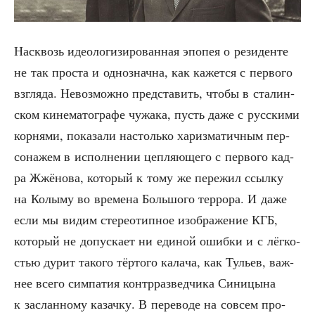
Насквозь идео­ло­ги­зи­ро­ван­ная эпо­пея о рези­ден­те
не так про­ста и одно­знач­на, как кажет­ся с пер­во­го
взгля­да. Невоз­мож­но пред­ста­вить, что­бы в ста­лин­
ском кине­ма­то­гра­фе чужа­ка, пусть даже с рус­ски­ми
кор­ня­ми, пока­за­ли настоль­ко хариз­ма­тич­ным пер­
со­на­жем в испол­не­нии цеп­ля­ю­ще­го с пер­во­го кад­
ра Жжё­но­ва, кото­рый к тому же пере­жил ссыл­ку
на Колы­му во вре­ме­на Боль­шо­го тер­ро­ра. И даже
если мы видим сте­рео­тип­ное изоб­ра­же­ние КГБ,
кото­рый не допус­ка­ет ни еди­ной ошиб­ки и с лёг­ко­
стью дурит тако­го тёр­то­го кала­ча, как Тульев, важ­
нее все­го сим­па­тия контр­раз­вед­чи­ка Сини­цы­на
к заслан­но­му казач­ку. В пере­во­де на совсем про­