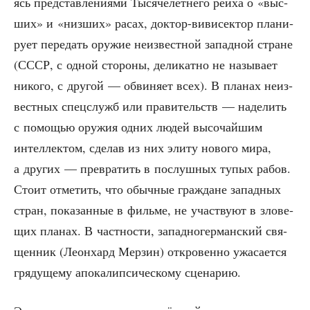
ясь пред­став­ле­ни­я­ми Тыся­че­лет­не­го рей­ха о «выс­
ших» и «низ­ших» расах, док­тор-виви­сек­тор пла­ни­
ру­ет пере­дать ору­жие неиз­вест­ной запад­ной стране
(СССР, с одной сто­ро­ны, дели­кат­но не назы­ва­ет
нико­го, с дру­гой — обви­ня­ет всех). В пла­нах неиз­
вест­ных спец­служб или пра­ви­тельств — наде­лить
с помо­щью ору­жия одних людей высо­чай­шим
интел­лек­том, сде­лав из них эли­ту ново­го мира,
а дру­гих — пре­вра­тить в послуш­ных тупых рабов.
Сто­ит отме­тить, что обыч­ные граж­дане запад­ных
стран, пока­зан­ные в филь­ме, не участ­ву­ют в зло­ве­
щих пла­нах. В част­но­сти, запад­но­гер­ман­ский свя­
щен­ник (Леон­хард Мер­зин) откро­вен­но ужа­са­ет­ся
гря­ду­ще­му апо­ка­лип­си­че­ско­му сценарию.