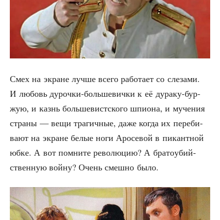
Смех на экране луч­ше все­го рабо­та­ет со сле­за­ми.
И любовь дуроч­ки-боль­ше­вич­ки к её дура­ку-бур­
жую, и казнь боль­ше­вист­ско­го шпи­о­на, и муче­ния
стра­ны — вещи тра­гич­ные, даже когда их пере­би­
ва­ют на экране белые ноги Аро­се­вой в пикант­ной
юбке. А вот помни­те рево­лю­цию? А бра­то­убий­
ствен­ную вой­ну? Очень смеш­но было.