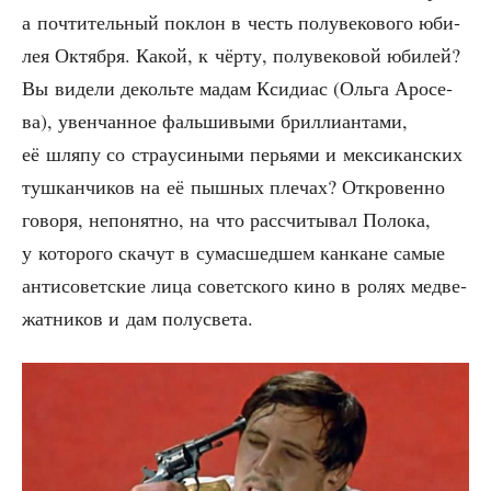
а почти­тель­ный поклон в честь полу­ве­ко­во­го юби­
лея Октяб­ря. Какой, к чёр­ту, полу­ве­ко­вой юби­лей?
Вы виде­ли деколь­те мадам Кси­диас (Оль­га Аро­се­
ва), увен­чан­ное фаль­ши­вы­ми брил­ли­ан­та­ми,
её шля­пу со стра­у­си­ны­ми перья­ми и мек­си­кан­ских
туш­кан­чи­ков на её пыш­ных пле­чах? Откро­вен­но
гово­ря, непо­нят­но, на что рас­счи­ты­вал Поло­ка,
у кото­ро­го ска­чут в сума­сшед­шем кан­кане самые
анти­со­вет­ские лица совет­ско­го кино в ролях мед­ве­
жат­ни­ков и дам полусвета.