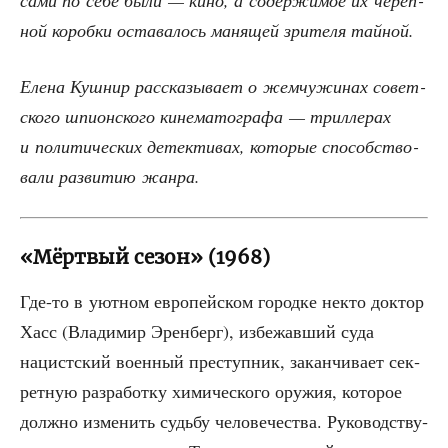
сами по себе были — кино, а содер­жи­мое их череп­
ной короб­ки оста­ва­лось маня­щей зри­те­ля тайной.
Еле­на Куш­нир рас­ска­зы­ва­ет о жем­чу­жи­нах совет­
ско­го шпи­он­ско­го кине­ма­то­гра­фа — трил­ле­рах
и поли­ти­че­ских детек­ти­вах, кото­рые спо­соб­ство­
ва­ли раз­ви­тию жанра.
«Мёртвый сезон» (1968)
Где-то в уют­ном евро­пей­ском город­ке некто док­тор
Хасс (Вла­ди­мир Эрен­берг), избе­жав­ший суда
нацист­ский воен­ный пре­ступ­ник, закан­чи­ва­ет сек­
рет­ную раз­ра­бот­ку хими­че­ско­го ору­жия, кото­рое
долж­но изме­нить судь­бу чело­ве­че­ства. Руко­вод­ству­