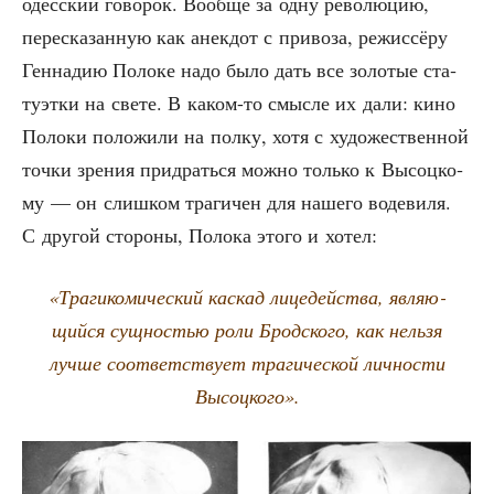
одес­ский гово­рок. Вооб­ще за одну рево­лю­цию,
пере­ска­зан­ную как анек­дот с при­во­за, режис­сё­ру
Ген­на­дию Поло­ке надо было дать все золо­тые ста­
ту­эт­ки на све­те. В каком-то смыс­ле их дали: кино
Поло­ки поло­жи­ли на пол­ку, хотя с худо­же­ствен­ной
точ­ки зре­ния при­драть­ся мож­но толь­ко к Высоц­ко­
му — он слиш­ком тра­ги­чен для наше­го воде­ви­ля.
С дру­гой сто­ро­ны, Поло­ка это­го и хотел:
«Тра­ги­ко­ми­че­ский кас­кад лице­дей­ства, явля­ю­
щий­ся сущ­но­стью роли Брод­ско­го, как нель­зя
луч­ше соот­вет­ству­ет тра­ги­че­ской лич­но­сти
Высоцкого».