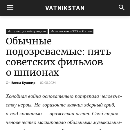
VATNIKSTAN
История русской культуры
История кино СССР и России
Обычные
подозреваемые: пять
советских фильмов
о шпионах
От
Елена Кушнир
-
02.08.2024
Холод­ная вой­на осно­ва­тель­но потре­па­ла чело­ве­че­
ству нер­вы. На гори­зон­те мая­чил ядер­ный гриб,
а под кро­ва­тью — вра­же­ский агент. Свой страх
чело­ве­че­ство мас­ки­ро­ва­ло обиль­ны­ми музы­каль­ны­