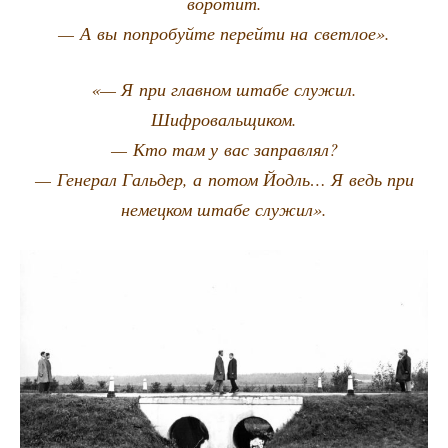
воротит.
— А вы попро­буй­те перей­ти на светлое».
«— Я при глав­ном шта­бе слу­жил.
Шифровальщиком.
— Кто там у вас заправлял?
— Гене­рал Галь­дер, а потом Йодль… Я ведь при
немец­ком шта­бе служил».