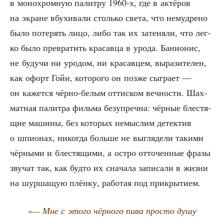
в моно­хром­ную палит­ру 1960‑х, где в актё­ров
на экране вбу­хи­ва­ли столь­ко све­та, что немуд­ре­но
было поте­рять лицо, либо так их зате­ня­ли, что лег­
ко было пре­вра­тить кра­сав­ца в уро­да. Бани­о­нис,
не будучи ни уро­дом, ни кра­сав­цем, выра­зи­те­лен,
как офорт Гойи, кото­ро­го он поз­же сыг­ра­ет —
он кажет­ся чёр­но-белым оттис­ком веч­но­сти. Шах­
мат­ная палит­ра филь­ма без­упреч­на: чёр­ные бле­стя­
щие маши­ны, без кото­рых немыс­лим детек­тив
о шпи­о­нах, нико­гда боль­ше не выгля­де­ли таки­ми
чёр­ны­ми и бле­стя­щи­ми, а ост­ро отто­чен­ные фра­зы
зву­чат так, как буд­то их сна­ча­ла запи­са­ли в жиз­ни
на шур­ша­щую плён­ку, рабо­тая под прикрытием.
«— Мне с это­го чёр­но­го пива про­сто душу