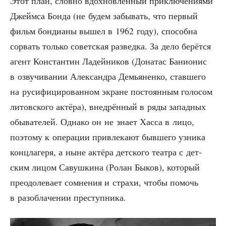
Этот план, слов­но вдох­нов­лён­ный при­клю­че­ни­я­ми
Джейм­са Бон­да (не будем забы­вать, что пер­вый
фильм бон­ди­а­ны вышел в 1962 году), спо­соб­на
сорвать толь­ко совет­ская раз­вед­ка. За дело берёт­ся
агент Кон­стан­тин Ладей­ни­ков (Дона­тас Бани­о­нис
в озву­чи­ва­нии Алек­сандра Демья­нен­ко, став­ше­го
на руси­фи­ци­ро­ван­ном экране посто­ян­ным голо­сом
литов­ско­го актё­ра), внед­рён­ный в ряды запад­ных
обы­ва­те­лей. Одна­ко он не зна­ет Хас­са в лицо,
поэто­му к опе­ра­ции при­вле­ка­ют быв­ше­го узни­ка
конц­ла­ге­ря, а ныне актё­ра дет­ско­го теат­ра с дет­
ским лицом Савуш­ки­на (Ролан Быков), кото­рый
пре­одо­ле­ва­ет сомне­ния и стра­хи, что­бы помочь
в раз­об­ла­че­нии преступника.