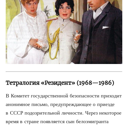
Тетралогия «Резидент» (1968—1986)
В Коми­тет госу­дар­ствен­ной без­опас­но­сти при­хо­дит
ано­ним­ное пись­мо, пре­ду­пре­жда­ю­щее о при­ез­де
в СССР подо­зри­тель­ной лич­но­сти. Через неко­то­рое
вре­мя в стране появ­ля­ет­ся сын бело­эми­гран­та