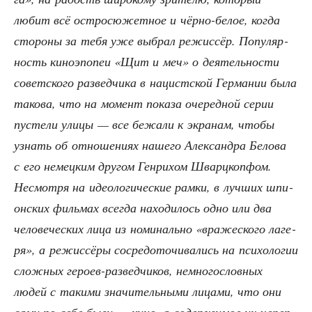
любит всё ост­ро­сю­жет­ное и чёр­но-белое, когда
сто­ро­ны за тебя уже выбрал режис­сёр. Попу­ляр­
ность кино­э­по­пеи «Щит и меч» о дея­тель­но­сти
совет­ско­го раз­вед­чи­ка в нацист­ской Гер­ма­нии была
тако­ва, что на момент пока­за оче­ред­ной серии
пусте­ли ули­цы — все бежа­ли к экра­нам, что­бы
узнать об отно­ше­ни­ях наше­го Алек­сандра Бело­ва
с его немец­ким дру­гом Ген­ри­хом Шварц­коп­фом.
Несмот­ря на идео­ло­ги­че­ские рам­ки, в луч­ших шпи­
он­ских филь­мах все­гда нахо­ди­лось одно или два
чело­ве­че­ских лица из номи­наль­но «вра­же­ско­го лаге­
ря», а режис­сё­ры сосре­до­то­чи­ва­лись на пси­хо­ло­гии
слож­ных геро­ев-раз­вед­чи­ков, немно­го­слов­ных
людей с таки­ми зна­чи­тель­ны­ми лица­ми, что они