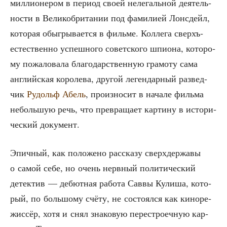
мил­ли­о­не­ром в пери­од сво­ей неле­галь­ной дея­тель­
но­сти в Вели­ко­бри­та­нии под фами­ли­ей Лон­сдейл,
кото­рая обыг­ры­ва­ет­ся в филь­ме. Кол­ле­га сверхъ­
есте­ствен­но успеш­но­го совет­ско­го шпи­о­на, кото­ро­
му пожа­ло­ва­ла бла­го­дар­ствен­ную гра­мо­ту сама
англий­ская коро­ле­ва, дру­гой леген­дар­ный раз­вед­
чик
Рудольф Абель
, про­из­но­сит в нача­ле филь­ма
неболь­шую речь, что пре­вра­ща­ет кар­ти­ну в исто­ри­
че­ский документ.
Эпич­ный, как поло­же­но рас­ска­зу сверх­дер­жа­вы
о самой себе, но очень нерв­ный поли­ти­че­ский
детек­тив — дебют­ная рабо­та Сав­вы Кули­ша, кото­
рый, по боль­шо­му счё­ту, не состо­ял­ся как кино­ре­
жис­сёр, хотя и снял зна­ко­вую пере­стро­еч­ную кар­