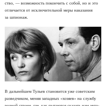
ство, — воз­мож­ность покон­чить с собой, но и это
отли­ча­ет­ся от исклю­чи­тель­ной меры нака­за­ния
за шпионаж.
В даль­ней­шем Тульев ста­но­вит­ся уже совет­ским
раз­вед­чи­ком, меняя запад­ных «хозя­ев» на служ­бу
род­ной стране, где, как пыта­ют­ся ска­зать нам авто­