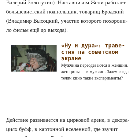
Вале­рий Золо­ту­хин). Настав­ни­ком Жени рабо­та­ет
боль­ше­вист­ский под­поль­щик, това­рищ Брод­ский
(Вла­ди­мир Высоц­кий, уча­стие кото­ро­го похо­ро­ни­
ло фильм ещё до выхода).
«Ну и дура»: тра­ве­
стия на совет­ском
экране
Муж­чи­на пере­оде­ва­ют­ся в жен­щин,
жен­щи­ны — в муж­чин. Зачем созда­
те­лям кино такие эксперименты?
Дей­ствие раз­ви­ва­ет­ся на цир­ко­вой арене, в деко­ра­
ци­ях буфф, в кар­тон­ной все­лен­ной, где зву­чит