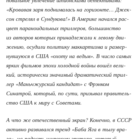
поваль­ное увле­че­ние шпи­он­ски­ми детек­ти­ва­ми:
«Кро­ва­вая заря под­ни­ма­лась на гори­зон­те… Джек­
сон стре­лял в Сун­ду­ко­ва!» В Аме­ри­ке начал­ся рас­
цвет пара­но­и­даль­ных трил­ле­ров, боль­шин­ство
из авто­ров кото­рых при­над­ле­жа­ли к лево­му дви­
же­нию, осу­ди­ли поли­ти­ку мак­кар­тиз­ма и раз­вер­
нув­шу­ю­ся в США «охо­ту на ведьм». В чис­ло самых
ярких филь­мов эпо­хи холод­ной вой­ны вошёл вели­
кий, исто­ри­че­ски зна­чи­мый дра­ма­ти­че­ский трил­
лер «Мань­чжур­ский кан­ди­дат» с Фрэн­ком
Синатрой, кото­рый, по сути, при­зы­вал пра­ви­тель­
ство США к миру с Советами.
А что же оте­че­ствен­ный экран? Конеч­но, в СССР
актив­но раз­ви­вал­ся тренд «Баба Яга в тылу вра­
га», на радость широ­ко­му зри­те­лю, кото­рый