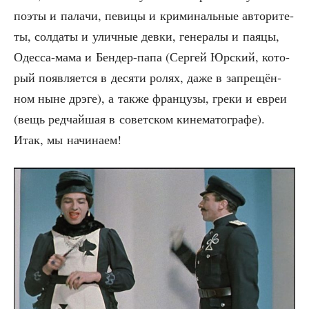
поэты и пала­чи, певи­цы и кри­ми­наль­ные авто­ри­те­
ты, сол­да­ты и улич­ные дев­ки, гене­ра­лы и пая­цы,
Одес­са-мама и Бен­дер-папа (Сер­гей Юрский, кото­
рый появ­ля­ет­ся в деся­ти ролях, даже в запре­щён­
ном ныне дрэ­ге), а так­же фран­цу­зы, гре­ки и евреи
(вещь ред­чай­шая в совет­ском кине­ма­то­гра­фе).
Итак, мы начинаем!