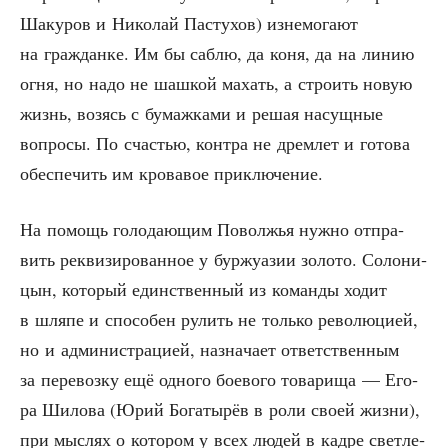
Шаку­ров и Нико­лай Пас­ту­хов) изне­мо­га­ют
на граж­дан­ке. Им бы саб­лю, да коня, да на линию
огня, но надо не шаш­кой махать, а стро­ить новую
жизнь, возясь с бумаж­ка­ми и решая насущ­ные
вопро­сы. По сча­стью, кон­тра не дрем­лет и гото­ва
обес­пе­чить им кро­ва­вое приключение.
На помощь голо­да­ю­щим Повол­жья нуж­но отпра­
вить рек­ви­зи­ро­ван­ное у бур­жу­а­зии золо­то. Соло­ни­
цын, кото­рый един­ствен­ный из коман­ды ходит
в шля­пе и спо­со­бен рулить не толь­ко рево­лю­ци­ей,
но и адми­ни­стра­ци­ей, назна­ча­ет ответ­ствен­ным
за пере­воз­ку ещё одно­го бое­во­го това­ри­ща — Его­
ра Шило­ва (Юрий Бога­ты­рёв в роли сво­ей жиз­ни),
при мыс­лях о кото­ром у всех людей в кад­ре свет­ле­