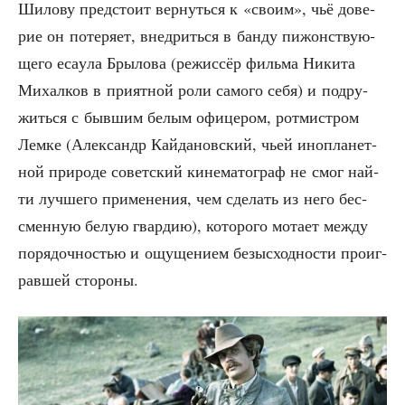
Шило­ву пред­сто­ит вер­нуть­ся к «сво­им», чьё дове­
рие он поте­ря­ет, внед­рить­ся в бан­ду пижон­ству­ю­
ще­го еса­у­ла Бры­ло­ва (режис­сёр филь­ма Ники­та
Михал­ков в при­ят­ной роли само­го себя) и подру­
жить­ся с быв­шим белым офи­це­ром, рот­мист­ром
Лем­ке (Алек­сандр Кай­да­нов­ский, чьей ино­пла­нет­
ной при­ро­де совет­ский кине­ма­то­граф не смог най­
ти луч­ше­го при­ме­не­ния, чем сде­лать из него бес­
смен­ную белую гвар­дию), кото­ро­го мота­ет меж­ду
поря­доч­но­стью и ощу­ще­ни­ем безыс­ход­но­сти про­иг­
рав­шей стороны.