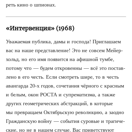
реть кино о шпионах.
«Интервенция» (1968)
Ува­жа­е­мая пуб­ли­ка, дамы и гос­по­да! При­гла­ша­ем
вас на наше пред­став­ле­ние! Это не совсем Мей­ер­
хольд, но его имя появит­ся на афиш­ной тум­бе,
пото­му что — будем откро­вен­ны — всё это постав­
ле­но в его честь. Если смот­реть шире, то в честь
аван­гар­да 20‑х годов, соче­та­ния чёр­но­го с крас­ным
и белым, окон РОСТА и супре­ма­тиз­ма, а так­же
дру­гих гео­мет­ри­че­ских абстрак­ций, в кото­рые
мы пре­вра­ща­ем Октябрь­скую рево­лю­цию, а заод­но
Граж­дан­скую вой­ну — собы­тия суро­вые и тра­ги­че­
ские, но не в нашем слу­чае. Вас при­вет­ству­ют