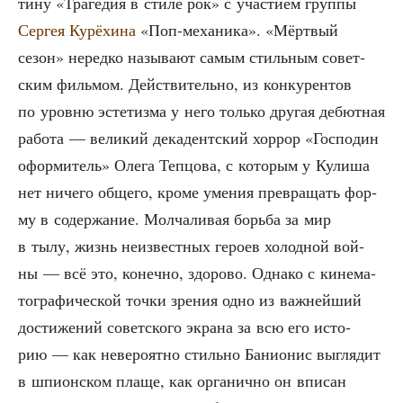
ти­ну «Тра­ге­дия в сти­ле рок» с уча­сти­ем груп­пы
Сер­гея Курё­хи­на
«Поп-меха­ни­ка». «Мёрт­вый
сезон» неред­ко назы­ва­ют самым стиль­ным совет­
ским филь­мом. Дей­стви­тель­но, из кон­ку­рен­тов
по уров­ню эсте­тиз­ма у него толь­ко дру­гая дебют­ная
рабо­та — вели­кий дека­дент­ский хор­рор «Гос­по­дин
офор­ми­тель» Оле­га Теп­цо­ва, с кото­рым у Кули­ша
нет ниче­го обще­го, кро­ме уме­ния пре­вра­щать фор­
му в содер­жа­ние. Мол­ча­ли­вая борь­ба за мир
в тылу, жизнь неиз­вест­ных геро­ев холод­ной вой­
ны — всё это, конеч­но, здо­ро­во. Одна­ко с кине­ма­
то­гра­фи­че­ской точ­ки зре­ния одно из важ­ней­ший
дости­же­ний совет­ско­го экра­на за всю его исто­
рию — как неве­ро­ят­но стиль­но Бани­о­нис выгля­дит
в шпи­он­ском пла­ще, как орга­нич­но он впи­сан