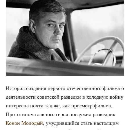
Исто­рия созда­ния пер­во­го оте­че­ствен­но­го филь­ма о
дея­тель­но­сти совет­ской раз­вед­ки в холод­ную вой­ну
инте­рес­на почти так же, как про­смотр филь­ма.
Про­то­ти­пом глав­но­го героя послу­жил раз­вед­чик
Конон Моло­дый
, умуд­рив­ший­ся стать насто­я­щим