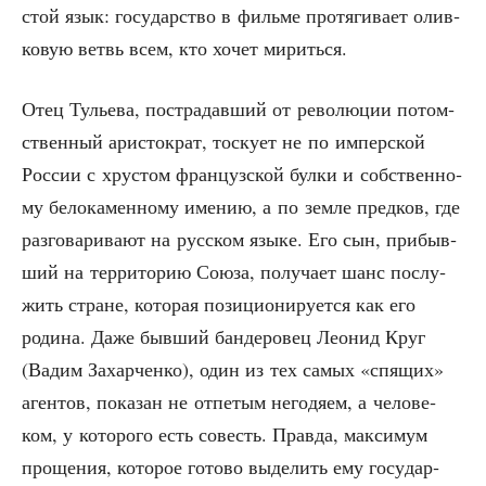
стой язык: госу­дар­ство в филь­ме про­тя­ги­ва­ет олив­
ко­вую ветвь всем, кто хочет мириться.
Отец Тулье­ва, постра­дав­ший от рево­лю­ции потом­
ствен­ный ари­сто­крат, тос­ку­ет не по импер­ской
Рос­сии с хру­стом фран­цуз­ской бул­ки и соб­ствен­но­
му бело­ка­мен­но­му име­нию, а по зем­ле пред­ков, где
раз­го­ва­ри­ва­ют на рус­ском язы­ке. Его сын, при­быв­
ший на тер­ри­то­рию Сою­за, полу­ча­ет шанс послу­
жить стране, кото­рая пози­ци­о­ни­ру­ет­ся как его
роди­на. Даже быв­ший бан­де­ро­вец Лео­нид Круг
(Вадим Захар­чен­ко), один из тех самых «спя­щих»
аген­тов, пока­зан не отпе­тым него­дя­ем, а чело­ве­
ком, у кото­ро­го есть совесть. Прав­да, мак­си­мум
про­ще­ния, кото­рое гото­во выде­лить ему госу­дар­