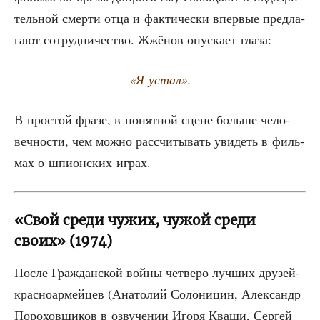
тель­ной смер­ти отца и фак­ти­че­ски впер­вые пред­ла­
га­ют сотруд­ни­че­ство. Жжё­нов опус­ка­ет глаза:
«Я устал».
В про­стой фра­зе, в понят­ной сцене боль­ше чело­
веч­но­сти, чем мож­но рас­счи­ты­вать уви­деть в филь­
мах о шпи­он­ских играх.
«Свой среди чужих, чужой среди
своих» (1974)
После Граж­дан­ской вой­ны чет­ве­ро луч­ших дру­зей-
крас­но­ар­мей­цев (Ана­то­лий Соло­ни­цин, Алек­сандр
Поро­хов­щи­ков в озву­че­нии Иго­ря Ква­ши, Сер­гей