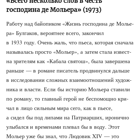
«Всего несколько слов в честь
господина де Мольера» (1973)
Рабо­ту над бай­о­пи­ком «Жизнь гос­по­ди­на де Молье­
ра» Бул­га­ков, веро­ят­нее все­го, закон­чил
в 1933 году. Очень жаль, что пье­са, кото­рая сна­ча­ла
назы­ва­лась про­сто «Мольер», а затем ста­ла извест­
на зри­те­лям как «Каба­ла свя­тош», была завер­ше­на
рань­ше — в романе писа­тель про­дви­нул­ся даль­ше
в иссле­до­ва­нии слож­ных вза­и­мо­от­но­ше­ний худож­
ни­ка и вла­сти. Если бы исто­рию Молье­ра ста­ви­ли
по рома­ну, то глав­ный герой не бес­по­мощ­но кри­
чал в лицо силь­ным мира сего, как в пье­се,
а сидел бы под липа­ми на Пат­ри­ар­ших, иро­нич­но
улы­бал­ся и вре­ме­на­ми пле­вал бы в воду. Этот
Мольер уже бы знал, что Людо­вик XIV — это