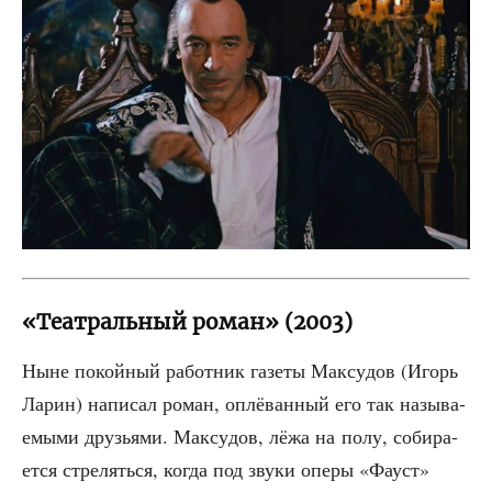
«Театральный роман» (2003)
Ныне покой­ный работ­ник газе­ты Мак­су­дов (Игорь
Ларин) напи­сал роман, оплё­ван­ный его так назы­ва­
е­мы­ми дру­зья­ми. Мак­су­дов, лёжа на полу, соби­ра­
ет­ся стре­лять­ся, когда под зву­ки опе­ры «Фауст»