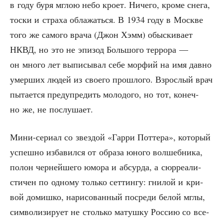
в году буря мглою небо кро­ет. Ниче­го, кро­ме сне­га,
тос­ки и стра­ха обла­жать­ся. В 1934 году в Москве
того же само­го вра­ча (Джон Хэмм) обыс­ки­ва­ет
НКВД, но это не эпи­зод Боль­шо­го тер­ро­ра —
он мно­го лет выпи­сы­вал себе мор­фий на имя дав­но
умер­ших людей из сво­е­го про­шло­го. Взрос­лый врач
пыта­ет­ся пре­ду­пре­дить моло­до­го, но тот, конеч­
но же, не послушает.
Мини-сери­ал со звез­дой «Гар­ри Пот­те­ра», кото­рый
успеш­но изба­вил­ся от обра­за юно­го вол­шеб­ни­ка,
полон чер­ней­ше­го юмо­ра и абсур­да, а сюр­ре­а­ли­
сти­чен по одно­му толь­ко сет­тин­гу: гни­лой и кри­
вой домиш­ко, нари­со­ван­ный посре­ди белой мглы,
сим­во­ли­зи­ру­ет не столь­ко матуш­ку Рос­сию со все­