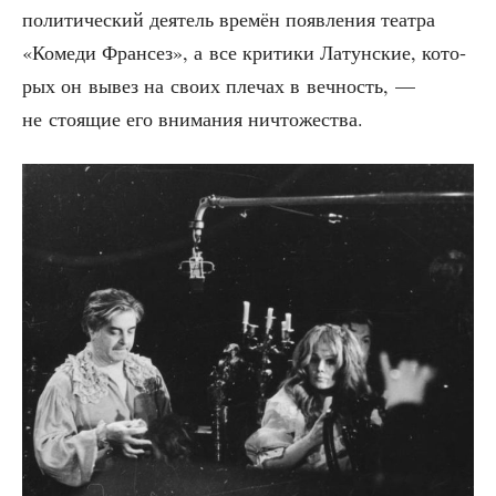
поли­ти­че­ский дея­тель вре­мён появ­ле­ния теат­ра
«Коме­ди Фран­сез», а все кри­ти­ки Латун­ские, кото­
рых он вывез на сво­их пле­чах в веч­ность, —
не сто­я­щие его вни­ма­ния ничтожества.