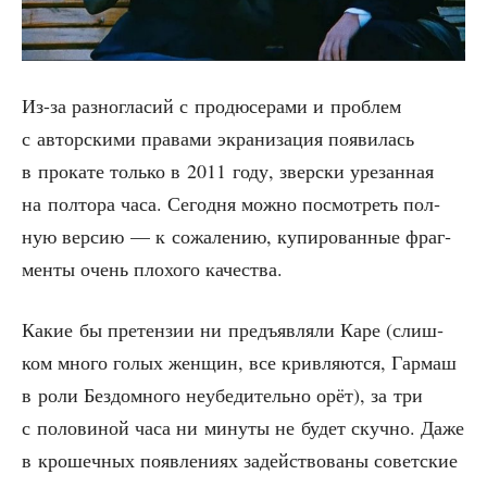
Из-за раз­но­гла­сий с про­дю­се­ра­ми и про­блем
с автор­ски­ми пра­ва­ми экра­ни­за­ция появи­лась
в про­ка­те толь­ко в 2011 году, звер­ски уре­зан­ная
на пол­то­ра часа. Сего­дня мож­но посмот­реть пол­
ную вер­сию — к сожа­ле­нию, купи­ро­ван­ные фраг­
мен­ты очень пло­хо­го качества.
Какие бы пре­тен­зии ни предъ­яв­ля­ли Каре (слиш­
ком мно­го голых жен­щин, все крив­ля­ют­ся, Гар­маш
в роли Без­дом­но­го неубе­ди­тель­но орёт), за три
с поло­ви­ной часа ни мину­ты не будет скуч­но. Даже
в кро­шеч­ных появ­ле­ни­ях задей­ство­ва­ны совет­ские