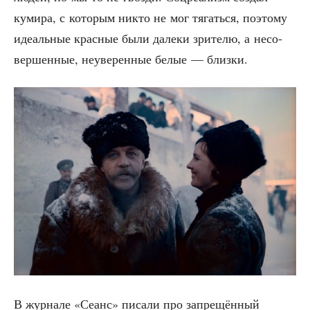
куми­ра, с кото­рым никто не мог тягать­ся, поэто­му
иде­аль­ные крас­ные были дале­ки зри­те­лю, а несо­
вер­шен­ные, неуве­рен­ные белые — близки.
В жур­на­ле «Сеанс» писа­ли про запре­щён­ный