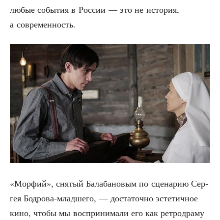
любые собы­тия в Рос­сии — это не исто­рия,
а современность.
«Мор­фий», сня­тый Бала­ба­но­вым по сце­на­рию Сер­
гея Бод­ро­ва-млад­ше­го, — доста­точ­но эсте­тич­ное
кино, что­бы мы вос­при­ни­ма­ли его как ретро­дра­му