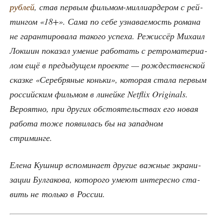
руб­лей
, став пер­вым филь­мом-мил­ли­ар­де­ром с рей­
тин­гом «18+». Сама по себе узна­ва­е­мость рома­на
не гаран­ти­ро­ва­ла тако­го успе­ха. Режис­сёр Миха­ил
Лок­шин пока­зал уме­ние рабо­тать с ретро­ма­те­ри­а­
лом ещё в преды­ду­щем про­ек­те — рож­де­ствен­ской
сказ­ке «Сереб­ря­ные конь­ки», кото­рая ста­ла пер­вым
рос­сий­ским филь­мом в линей­ке Netflix Originals.
Веро­ят­но, при дру­гих обсто­я­тель­ствах его новая
рабо­та тоже появи­лась бы на запад­ном
стриминге.
Еле­на Куш­нир вспо­ми­на­ет дру­гие важ­ные экра­ни­
за­ции Бул­га­ко­ва, кото­ро­го уме­ют инте­рес­но ста­
вить не толь­ко в России.