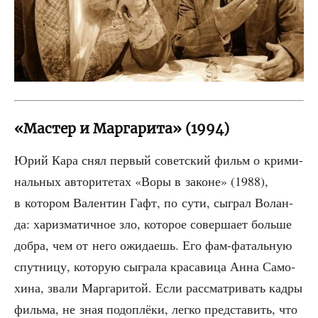
«Мастер и Маргарита» (1994)
Юрий Кара снял пер­вый совет­ский фильм о кри­ми­
наль­ных авто­ри­те­тах «Воры в законе» (1988),
в кото­ром Вален­тин Гафт, по сути, сыг­рал Волан­
да: хариз­ма­тич­ное зло, кото­рое совер­ша­ет боль­ше
добра, чем от него ожи­да­ешь. Его фам-фаталь­ную
спут­ни­цу, кото­рую сыг­ра­ла кра­са­ви­ца Анна Само­
хи­на, зва­ли Мар­га­ри­той. Если рас­смат­ри­вать кад­ры
филь­ма, не зная подо­плё­ки, лег­ко пред­ста­вить, что