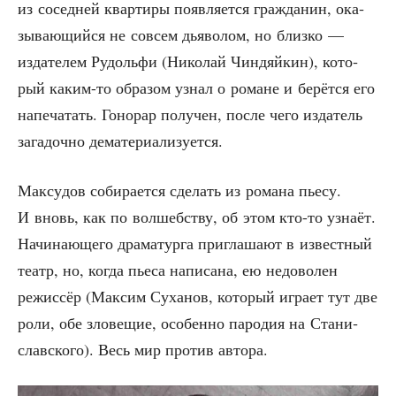
из сосед­ней квар­ти­ры появ­ля­ет­ся граж­да­нин, ока­
зы­ва­ю­щий­ся не совсем дья­во­лом, но близ­ко —
изда­те­лем Рудоль­фи (Нико­лай Чин­дяй­кин), кото­
рый каким-то обра­зом узнал о романе и берёт­ся его
напе­ча­тать. Гоно­рар полу­чен, после чего изда­тель
зага­доч­но дематериализуется.
Мак­су­дов соби­ра­ет­ся сде­лать из рома­на пье­су.
И вновь, как по вол­шеб­ству, об этом кто-то узна­ёт.
Начи­на­ю­ще­го дра­ма­тур­га при­гла­ша­ют в извест­ный
театр, но, когда пье­са напи­са­на, ею недо­во­лен
режис­сёр (Мак­сим Суха­нов, кото­рый игра­ет тут две
роли, обе зло­ве­щие, осо­бен­но паро­дия на Ста­ни­
слав­ско­го). Весь мир про­тив автора.