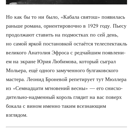
Но как бы то ни было, «Каба­ла свя­тош» появи­лась
рань­ше рома­на, ори­ен­ти­ро­воч­но в 1929 году. Пье­су
про­дол­жа­ют ста­вить на под­мост­ках по сей день,
но самой яркой поста­нов­кой оста­ёт­ся теле­спек­такль
вели­ко­го Ана­то­лия Эфро­са с ред­чай­шим появ­ле­ни­
ем на экране Юрия Люби­мо­ва, кото­рый сыг­рал
Молье­ра, ещё одно­го заму­чен­но­го бул­га­ков­ско­го
масте­ра. Лео­нид Бро­не­вой репе­ти­ру­ет тут Мюл­ле­ра
из «Сем­на­дца­ти мгно­ве­ний вес­ны» — его снис­хо­
ди­тель­но-над­мен­ный король гля­дит на вас поверх
бока­ла с вином имен­но таким все­зна­ю­щим
взглядом.