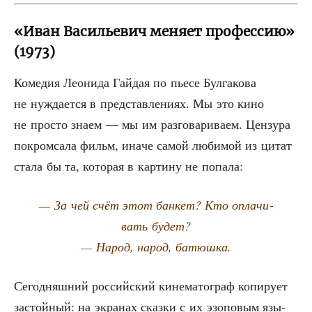
«Иван Васильевич меняет профессию»
(1973)
Коме­дия Лео­ни­да Гай­дая по пье­се Бул­га­ко­ва
не нуж­да­ет­ся в пред­став­ле­ни­ях. Мы это кино
не про­сто зна­ем — мы им раз­го­ва­ри­ва­ем. Цен­зу­ра
покром­са­ла фильм, ина­че самой люби­мой из цитат
ста­ла бы та, кото­рая в кар­ти­ну не попала:
— За чей счёт этот бан­кет? Кто опла­чи­
вать будет?
— Народ, народ, батюшка.
Сего­дняш­ний рос­сий­ский кине­ма­то­граф копи­ру­ет
застой­ный: на экра­нах сказ­ки с их эзо­по­вым язы­