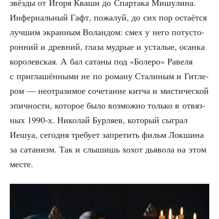
звёз­ды от Иго­ря Ква­ши до Спар­та­ка Мишу­ли­на.
Инфер­наль­ный Гафт, пожа­луй, до сих пор оста­ёт­ся
луч­шим экран­ным Волан­дом: смех у него поту­сто­
рон­ний и древ­ний, гла­за муд­рые и уста­лые, осан­ка
коро­лев­ская. А бал сата­ны под «Боле­ро» Раве­ля
с при­гла­шён­ны­ми не по рома­ну Ста­ли­ным и Гит­ле­
ром — неот­ра­зи­мое соче­та­ние кит­ча и мисти­че­ской
эпич­но­сти, кото­рое было воз­мож­но толь­ко в отвяз­
ных 1990‑х. Нико­лай Бур­ля­ев, кото­рый сыг­рал
Иешуа, сего­дня тре­бу­ет запре­тить фильм Лок­ши­на
за сата­низм. Так и слы­шишь хохот дья­во­ла на этом
месте.