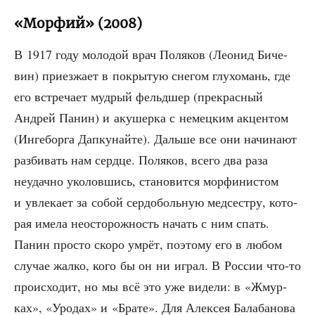
«Морфий» (2008)
В 1917 году моло­дой врач Поля­ков (Лео­нид Биче­
вин) при­ез­жа­ет в покры­тую сне­гом глу­хо­мань, где
его встре­ча­ет муд­рый фельд­шер (пре­крас­ный
Андрей Панин) и аку­шер­ка с немец­ким акцен­том
(Ингеб­ор­га Дап­ку­най­те). Даль­ше все они начи­на­ют
раз­би­вать нам серд­це. Поля­ков, все­го два раза
неудач­но уко­лов­шись, ста­но­вит­ся мор­фи­ни­стом
и увле­ка­ет за собой сер­до­боль­ную мед­сест­ру, кото­
рая име­ла неосто­рож­ность начать с ним спать.
Панин про­сто ско­ро умрёт, поэто­му его в любом
слу­чае жал­ко, кого бы он ни играл. В Рос­сии что-то
про­ис­хо­дит, но мы всё это уже виде­ли: в «Жмур­
ках», «Уро­дах» и «Бра­те». Для Алек­сея Бала­ба­но­ва