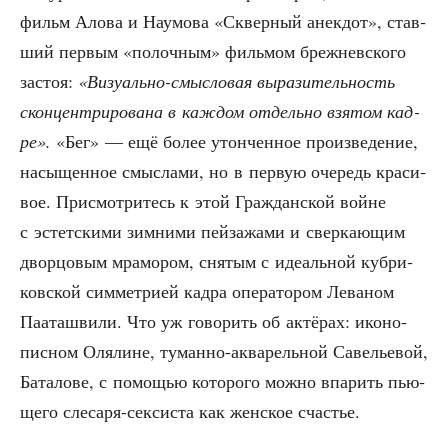
фильм Ало­ва и Нау­мо­ва «Сквер­ный анек­дот», став­
ший пер­вым «полоч­ным» филь­мом бреж­нев­ско­го
застоя:
«Визу­аль­но-смыс­ло­вая выра­зи­тель­ность
скон­цен­три­ро­ва­на в каж­дом отдель­но взя­том кад­
ре».
«Бег» — ещё более утон­чен­ное про­из­ве­де­ние,
насы­щен­ное смыс­ла­ми, но в первую оче­редь кра­си­
вое. При­смот­ри­тесь к этой Граж­дан­ской войне
с эстет­ски­ми зим­ни­ми пей­за­жа­ми и свер­ка­ю­щим
двор­цо­вым мра­мо­ром, сня­тым с иде­аль­ной куб­ри­
ков­ской сим­мет­ри­ей кад­ра опе­ра­то­ром Лева­ном
Паа­та­шви­ли. Что уж гово­рить об актё­рах: ико­но­
пис­ном Оля­лине, туман­но-аква­рель­ной Саве­лье­вой,
Бата­ло­ве, с помо­щью кото­ро­го мож­но впа­рить пью­
ще­го сле­са­ря-сек­си­ста как жен­ское счастье.