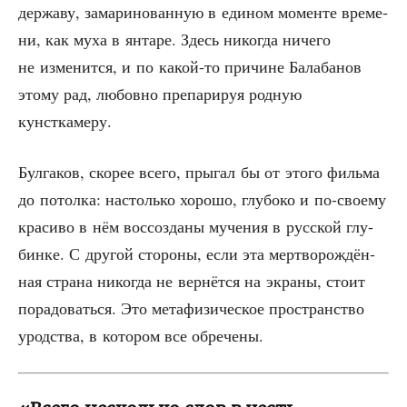
дер­жа­ву, зама­ри­но­ван­ную в еди­ном момен­те вре­ме­
ни, как муха в янта­ре. Здесь нико­гда ниче­го
не изме­нит­ся, и по какой-то при­чине Бала­ба­нов
это­му рад, любов­но пре­па­ри­руя род­ную
кунсткамеру.
Бул­га­ков, ско­рее все­го, пры­гал бы от это­го филь­ма
до потол­ка: настоль­ко хоро­шо, глу­бо­ко и по-сво­е­му
кра­си­во в нём вос­со­зда­ны муче­ния в рус­ской глу­
бин­ке. С дру­гой сто­ро­ны, если эта мерт­во­рож­дён­
ная стра­на нико­гда не вер­нёт­ся на экра­ны, сто­ит
пора­до­вать­ся. Это мета­фи­зи­че­ское про­стран­ство
урод­ства, в кото­ром все обречены.