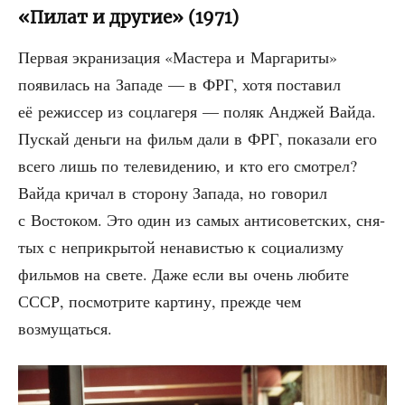
«Пилат и другие» (1971)
Пер­вая экра­ни­за­ция «Масте­ра и Мар­га­ри­ты»
появи­лась на Запа­де — в ФРГ, хотя поста­вил
её режис­сер из соц­ла­ге­ря — поляк Анджей Вай­да.
Пус­кай день­ги на фильм дали в ФРГ, пока­за­ли его
все­го лишь по теле­ви­де­нию, и кто его смот­рел?
Вай­да кри­чал в сто­ро­ну Запа­да, но гово­рил
с Восто­ком. Это один из самых анти­со­вет­ских, сня­
тых с непри­кры­той нена­ви­стью к соци­а­лиз­му
филь­мов на све­те. Даже если вы очень люби­те
СССР, посмот­ри­те кар­ти­ну, преж­де чем
возмущаться.