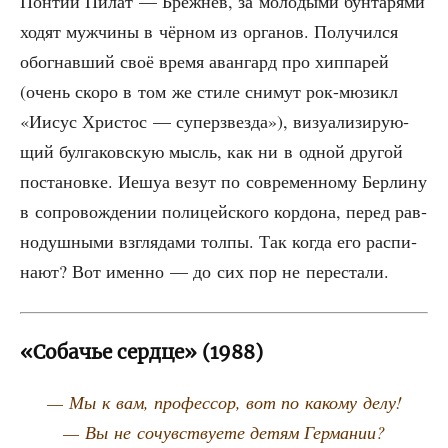
Пон­тий Пилат — Бреж­нев, за моло­ды­ми бун­та­ря­ми
ходят муж­чи­ны в чёр­ном из орга­нов. Полу­чил­ся
обо­гнав­ший своё вре­мя аван­гард про хип­па­рей
(очень ско­ро в том же сти­ле сни­мут рок-мюзикл
«Иисус Хри­стос — супер­звез­да»), визу­а­ли­зи­ру­ю­
щий бул­га­ков­скую мысль, как ни в одной дру­гой
поста­нов­ке. Иешуа везут по совре­мен­но­му Бер­ли­ну
в сопро­вож­де­нии поли­цей­ско­го кор­до­на, перед рав­
но­душ­ны­ми взгля­да­ми тол­пы. Так когда его рас­пи­
на­ют? Вот имен­но — до сих пор не перестали.
«Собачье сердце» (1988)
— Мы к вам, про­фес­сор, вот по како­му делу!
— Вы не сочув­ству­е­те детям Германии?