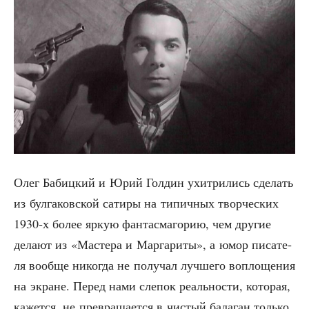
Олег Бабиц­кий и Юрий Гол­дин ухит­ри­лись сде­лать
из бул­га­ков­ской сати­ры на типич­ных твор­че­ских
1930‑х более яркую фан­тас­ма­го­рию, чем дру­гие
дела­ют из «Масте­ра и Мар­га­ри­ты», а юмор писа­те­
ля вооб­ще нико­гда не полу­чал луч­ше­го вопло­ще­ния
на экране. Перед нами сле­пок реаль­но­сти, кото­рая,
кажет­ся, не пре­вра­ща­ет­ся в чистый бала­ган толь­ко