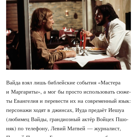
Вай­да взял лишь биб­лей­ские собы­тия «Масте­ра
и Мар­га­ри­ты», а мог бы про­сто исполь­зо­вать сюже­
ты Еван­ге­лия и пере­ве­сти их на совре­мен­ный язык:
пер­со­на­жи ходят в джин­сах, Иуда пре­да­ёт Иешуа
(люби­мец Вай­ды, гран­ди­оз­ный актёр Вой­цех Пшо­
няк) по теле­фо­ну, Левий Мат­вей — жур­на­лист,