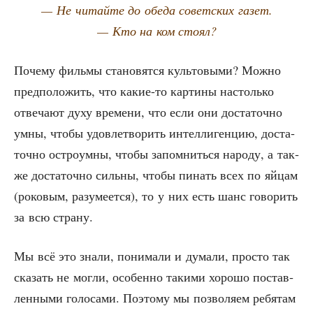
— Не читай­те до обе­да совет­ских газет.
— Кто на ком стоял?
Поче­му филь­мы ста­но­вят­ся куль­то­вы­ми? Мож­но
пред­по­ло­жить, что какие-то кар­ти­ны настоль­ко
отве­ча­ют духу вре­ме­ни, что если они доста­точ­но
умны, что­бы удо­вле­тво­рить интел­ли­ген­цию, доста­
точ­но ост­ро­ум­ны, что­бы запом­нить­ся наро­ду, а так­
же доста­точ­но силь­ны, что­бы пинать всех по яйцам
(роко­вым, разу­ме­ет­ся), то у них есть шанс гово­рить
за всю страну.
Мы всё это зна­ли, пони­ма­ли и дума­ли, про­сто так
ска­зать не мог­ли, осо­бен­но таки­ми хоро­шо постав­
лен­ны­ми голо­са­ми. Поэто­му мы поз­во­ля­ем ребя­там