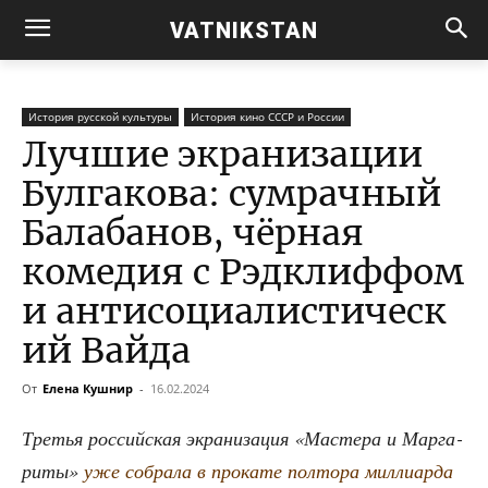
VATNIKSTAN
История русской культуры
История кино СССР и России
Лучшие экранизации
Булгакова: cумрачный
Балабанов, чёрная
комедия с Рэдклиффом
и антисоциалистическ
ий Вайда
От
Елена Кушнир
-
16.02.2024
Тре­тья рос­сий­ская экра­ни­за­ция «Масте­ра и Мар­га­
ри­ты»
уже собра­ла в про­ка­те пол­то­ра мил­ли­ар­да