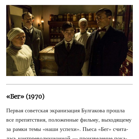
«Бег» (1970)
Пер­вая совет­ская экра­ни­за­ция Бул­га­ко­ва про­шла
все пре­пят­ствия, поло­жен­ные филь­му, выхо­дя­ще­му
за рам­ки темы «наши успе­хи». Пье­са «Бег» счи­та­
лась контр­ре­во­лю­ци­он­ной — про­из­ве­де­ние пока­