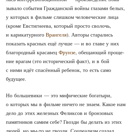
зы­ва­ло собы­тия Граж­дан­ской вой­ны гла­за­ми белых,
у кото­рых в филь­ме слиш­ком чело­ве­че­ские лица
(кро­ме Евстиг­не­е­ва, кото­рый про­сто сво­лочь,
и кари­ка­тур­но­го
Вран­ге­ля
). Авто­ры ста­ра­лись
пока­зать крас­ных ещё луч­ше — и во гла­ве у них
бла­го­род­ный кра­са­вец
Фрун­зе
, обе­ща­ю­щий про­ще­
ние вра­гам (это исто­ри­че­ский факт), и в бой
с ними идёт спа­сён­ный ребе­нок, то есть само
будущее.
Но боль­ше­ви­ки — это мифи­че­ские бога­ты­ри,
о кото­рых мы в филь­ме ниче­го не зна­ем. Какое нам
дело до этих желез­ных Фелик­сов и брон­зо­вых
памят­ни­ков самим себе? Гвоз­ди бы делать из этих
людей, но мы-то не гвоз­ди. Соц­ре­а­лизм создал