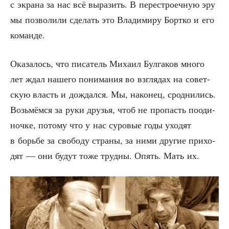
с экра­на за нас всё выра­зить. В пере­стро­еч­ную эру
мы поз­во­ли­ли сде­лать это Вла­ди­ми­ру Борт­ко и его
команде.
Ока­за­лось, что писа­тель Миха­ил Бул­га­ков мно­го
лет ждал наше­го пони­ма­ния во взгля­дах на совет­
скую власть и дождал­ся. Мы, нако­нец, срод­ни­лись.
Возь­мём­ся за руки дру­зья, чтоб не про­пасть пооди­
ноч­ке, пото­му что у нас суро­вые годы ухо­дят
в борь­бе за сво­бо­ду стра­ны, за ними дру­гие при­хо­
дят — они будут тоже труд­ны. Опять. Мать их.