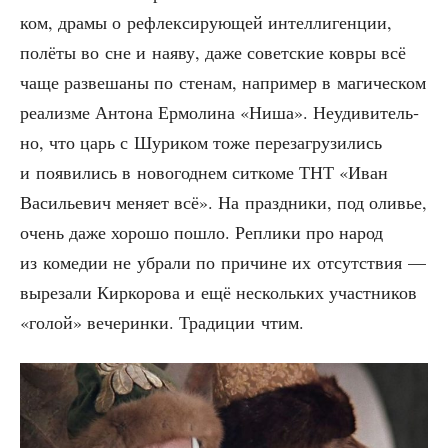
ком, дра­мы о рефлек­си­ру­ю­щей интел­ли­ген­ции,
полё­ты во сне и наяву, даже совет­ские ков­ры всё
чаще раз­ве­ша­ны по сте­нам, напри­мер в маги­че­ском
реа­лиз­ме Анто­на Ермо­ли­на «Ниша». Неуди­ви­тель­
но, что царь с Шури­ком тоже пере­за­гру­зи­лись
и появи­лись в ново­год­нем сит­ко­ме ТНТ «Иван
Васи­лье­вич меня­ет всё». На празд­ни­ки, под оли­вье,
очень даже хоро­шо пошло. Репли­ки про народ
из коме­дии не убра­ли по при­чине их отсут­ствия —
выре­за­ли Кир­ко­ро­ва и ещё несколь­ких участ­ни­ков
«голой» вече­рин­ки. Тра­ди­ции чтим.