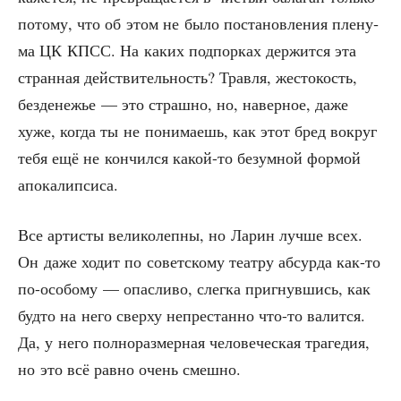
пото­му, что об этом не было поста­нов­ле­ния пле­ну­
ма ЦК КПСС. На каких под­пор­ках дер­жит­ся эта
стран­ная дей­стви­тель­ность? Трав­ля, жесто­кость,
без­де­не­жье — это страш­но, но, навер­ное, даже
хуже, когда ты не пони­ма­ешь, как этот бред вокруг
тебя ещё не кон­чил­ся какой-то безум­ной фор­мой
апокалипсиса.
Все арти­сты вели­ко­леп­ны, но Ларин луч­ше всех.
Он даже ходит по совет­ско­му теат­ру абсур­да как-то
по-осо­бо­му — опас­ли­во, слег­ка при­гнув­шись, как
буд­то на него свер­ху непре­стан­но что-то валит­ся.
Да, у него пол­но­раз­мер­ная чело­ве­че­ская тра­ге­дия,
но это всё рав­но очень смешно.