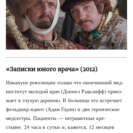
«Записки юного врача» (2012)
Нака­нуне рево­лю­ции толь­ко что окон­чив­ший мед­
ин­сти­тут моло­дой врач (Дэни­ел Рэд­к­лифф) при­ез­
жа­ет в глухую дерев­ню. В боль­ни­це его встре­ча­ет
фельд­шер-иди­от (Адам Год­ли) и две геро­и­че­ские
мед­сест­ры. Паци­ен­ты — негра­мот­ные кре­
стьяне. 24 часа в сут­ки и, кажет­ся, 12 меся­цев