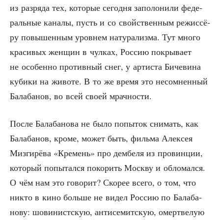
из раз­ря­да тех, кото­рые сего­дня запо­ло­ни­ли феде­
раль­ные кана­лы, пусть и со свой­ствен­ным режис­сё­
ру повы­шен­ным уров­нем нату­ра­лиз­ма. Тут мно­го
кра­си­вых жен­щин в чул­ках, Рос­сию покры­ва­ет
не осо­бен­но про­тив­ный снег, у арти­ста Биче­ви­на
куби­ки на живо­те. В то же вре­мя это несо­мнен­ный
Бала­ба­нов, во всей сво­ей мрачности.
После Бала­ба­но­ва не было попы­ток сни­мать, как
Бала­ба­нов, кро­ме, может быть, филь­ма Алек­сея
Миз­ги­рё­ва «Кре­мень» про дем­бе­ля из про­вин­ции,
кото­рый попы­тал­ся поко­рить Моск­ву и обло­мал­ся.
О чём нам это гово­рит? Ско­рее все­го, о том, что
никто в кино боль­ше не видел Рос­сию по Бала­ба­
но­ву: шови­нист­скую, анти­се­мит­скую, омерт­ве­лую