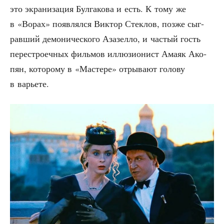
это экра­ни­за­ция Бул­га­ко­ва и есть. К тому же
в «Ворах» появ­лял­ся Вик­тор Стек­лов, поз­же сыг­
рав­ший демо­ни­че­ско­го Аза­зел­ло, и частый гость
пере­стро­еч­ных филь­мов иллю­зи­о­нист Ама­як Ако­
пян, кото­ро­му в «Масте­ре» отры­ва­ют голо­ву
в варьете.