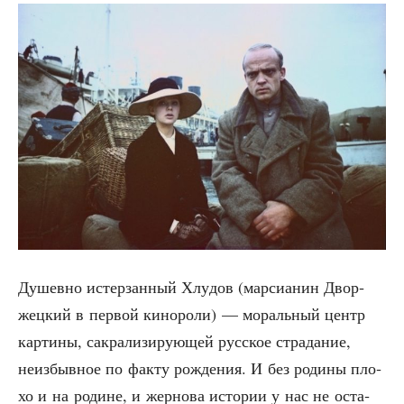
Душев­но истер­зан­ный Хлу­дов (мар­си­а­нин Двор­
жец­кий в пер­вой кино­ро­ли) — мораль­ный центр
кар­ти­ны, сакра­ли­зи­ру­ю­щей рус­ское стра­да­ние,
неиз­быв­ное по фак­ту рож­де­ния. И без роди­ны пло­
хо и на родине, и жер­но­ва исто­рии у нас не оста­