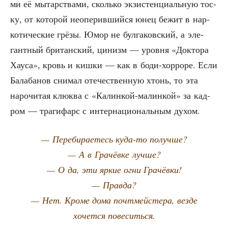
ми её мытар­ства­ми, сколь­ко экзи­стен­ци­аль­ную тос­
ку, от кото­рой неопе­рив­ший­ся юнец бежит в нар­
ко­ти­че­ские грё­зы. Юмор не бул­га­ков­ский, а эле­
гант­ный бри­тан­ский, цинизм — уров­ня «Док­то­ра
Хау­са», кровь и киш­ки — как в боди-хор­ро­ре. Если
Бала­ба­нов сни­мал оте­че­ствен­ную хтонь, то эта
наро­чи­тая клюк­ва с «Калин­кой-малин­кой» за кад­
ром — тра­ги­фарс с интер­на­ци­о­наль­ным духом.
— Пере­би­ра­е­тесь куда-то получше?
— А в Гра­чёв­ке лучше?
— О да, эти яркие огни Грачёвки!
— Правда?
— Нет. Кро­ме дома почт­мей­сте­ра, вез­де
хочет­ся повеситься.