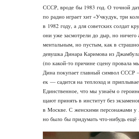
СССР, вро­де бы 1983 год. О точ­ной дат
по радио игра­ет хит «Учку­дук, три кол
в 1982 году, а для совет­ских сол­дат кру
они уже засмот­ре­ли до дыр, но ниче­го 
мен­таль­ным, но пустым, как в страш­но
девуш­ка Дина­ра Кари­мо­ва из Джам­бу­ла,
(по какой-то при­чине сце­ну про­ва­ла мы 
Дина поку­па­ет глав­ный сим­вол СССР —
ек — садит­ся на теп­ло­ход и при­плы­ва­
Един­ствен­ное, что мы узна­ём о геро­ине:
ща­ют при­нять в инсти­тут без экза­ме­но
в Москве. С жен­ски­ми пер­со­на­жа­ми у
но было бы при­ду­мать что-нибудь ещё