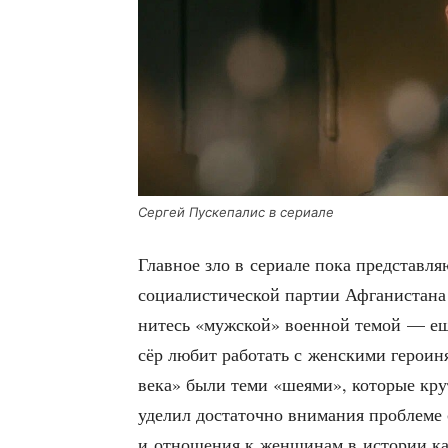
Сер­гей Пус­ке­па­лис в сериале
Глав­ное зло в сери­а­ле пока пред­став­л
соци­а­ли­сти­че­ской пар­тии Афга­ни­ста­н
ни­тесь «муж­ской» воен­ной темой — ещ
сёр любит рабо­тать с жен­ски­ми геро­и­ня
века» были теми «шея­ми», кото­рые кру­т
уде­лил доста­точ­но вни­ма­ния про­бле­ме 
и отно­ше­ния к жен­щи­нам в исто­рии как