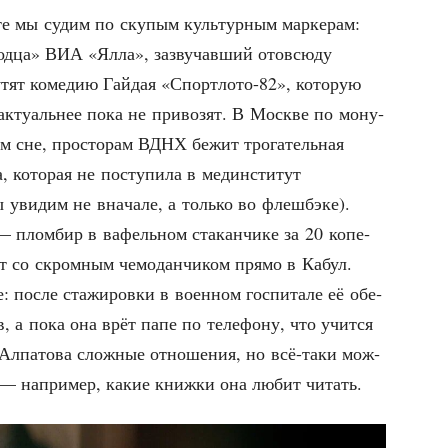
е мы судим по ску­пым куль­тур­ным мар­ке­рам:
од­ца» ВИА «Ялла», зазву­чав­ший ото­всю­ду
­тят коме­дию Гай­дая «Спорт­ло­то-82», кото­рую
акту­аль­нее пока не при­во­зят. В Москве по мону­
м сне, про­сто­рам ВДНХ бежит тро­га­тель­ная
 кото­рая не посту­пи­ла в мед­ин­сти­тут
уви­дим не вна­ча­ле, а толь­ко во флеш­б­э­ке).
 плом­бир в вафель­ном ста­кан­чи­ке за 20 копе­
ет со скром­ным чемо­дан­чи­ком пря­мо в Кабул.
 после ста­жи­ров­ки в воен­ном гос­пи­та­ле её обе­
в, а пока она врёт папе по теле­фо­ну, что учит­ся
 Алпа­то­ва слож­ные отно­ше­ния, но всё-таки мож­
 — напри­мер, какие книж­ки она любит читать.