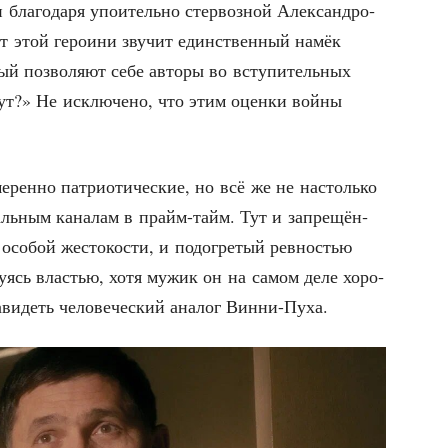
 и бла­го­да­ря упо­и­тель­но стер­воз­ной Алек­сан­дро­
От этой геро­и­ни зву­чит един­ствен­ный намёк
ый поз­во­ля­ют себе авто­ры во всту­пи­тель­ных
ут?» Не исклю­че­но, что этим оцен­ки вой­ны
­рен­но пат­ри­о­ти­че­ские, но всё же не настоль­ко
раль­ным кана­лам в прайм-тайм. Тут и запре­щён­
осо­бой жесто­ко­сти, и подо­гре­тый рев­но­стью
­зу­ясь вла­стью, хотя мужик он на самом деле хоро­
­ви­деть чело­ве­че­ский ана­лог Винни-Пуха.