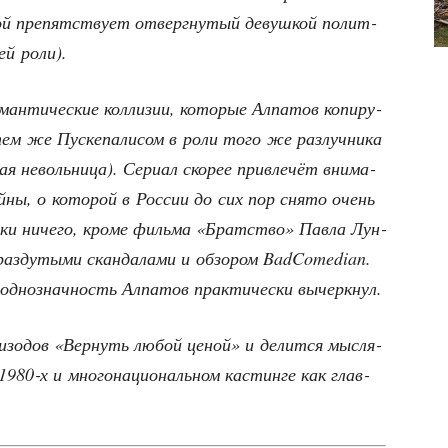
ой пре­пят­ству­ет отверг­ну­тый девуш­кой полит­
ней роли).
ман­ти­че­ские кол­ли­зии, кото­рые Алпа­тов копи­ру­
м же Пус­ке­па­ли­сом в роли того же раз­луч­ни­ка
 неволь­ни­ца). Сери­ал ско­рее при­вле­чёт вни­ма­
й­ны, о кото­рой в Рос­сии до сих пор сня­то очень
­ски ниче­го, кро­ме филь­ма «Брат­ство» Пав­ла Лун­
 раз­ду­ты­ми скан­да­ла­ми и обзо­ром BadComedian.
од­но­знач­ность Алпа­тов прак­ти­че­ски вычеркнул.
пи­зо­дов «Вер­нуть любой ценой» и делит­ся мыс­ля­
980‑х и мно­го­на­ци­о­наль­ном кастин­ге как глав­