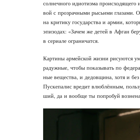
сол­неч­но­го иди­о­тиз­ма про­ис­хо­дя­ще­го
вой с про­зрач­ны­ми рысьи­ми гла­за­ми. 
на кри­ти­ку госу­дар­ства и армии, кото­р
эпи­зо­дах: «Зачем же детей в Афган бер
в сери­а­ле ограничатся.
Кар­ти­ны армей­ской жиз­ни рису­ют­ся уме
радуж­ные, что­бы пока­зы­вать по феде­
ные веще­ства, и дедов­щи­на, хотя и без 
Пус­ке­па­лис вре­дит влюб­лён­ным, поль
ший, да и вооб­ще ты попро­буй воз­не­на