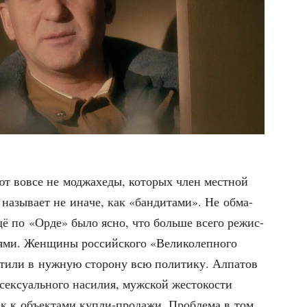
я­ют вовсе не мод­жа­хе­ды, кото­рых член мест­ной
а назы­ва­ет не ина­че, как «бан­ди­та­ми». Не обма­
ё по «Орде» было ясно, что боль­ше все­го режис­
­ми. Жен­щи­ны рос­сий­ско­го «Вели­ко­леп­но­го
и­ли в нуж­ную сто­ро­ну всю поли­ти­ку. Алпа­тов
сек­су­аль­но­го наси­лия, муж­ской жесто­ко­сти
 к объ­ек­та­ми куп­ли-про­да­жи. Про­бле­ма в том,