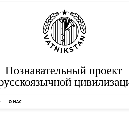
Познавательный проект
 русскоязычной цивилизац
О
О НАС