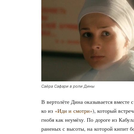
Саё­ра Сафа­ри в роли Дины
В вер­то­лё­те Дина ока­зы­ва­ет­ся вме­сте
ко из
«Иди и смот­ри»
), кото­рый встре­ч
гно­бя как неумё­ху. По доро­ге из Кабу­ла
ране­ных с высо­ты, на кото­рой кипит бо