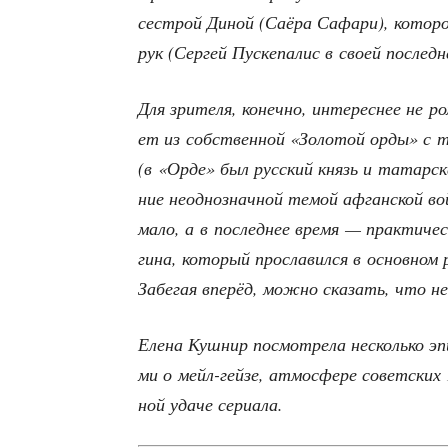
сест­рой Диной (Саё­ра Сафа­ри), кото­р
рук (Сер­гей Пус­ке­па­лис в сво­ей послед­
Для зри­те­ля, конеч­но, инте­рес­нее не ро
ет из соб­ствен­ной «Золо­той орды» с те
(в «Орде» был рус­ский князь и татар­ская
ние неод­но­знач­ной темой афган­ской во
мало, а в послед­нее вре­мя — прак­ти­че
ги­на, кото­рый про­сла­вил­ся в основ­ном
Забе­гая впе­рёд, мож­но ска­зать, что не
Еле­на Куш­нир посмот­ре­ла несколь­ко э
ми о мейл-гей­зе, атмо­сфе­ре совет­ских 1
ной уда­че сериала.