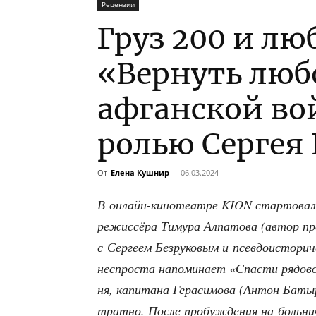
Рецензии
Груз 200 и лю
«Вернуть люб
афганской во
ролью Сергея
От
Елена Кушнир
-
06.03.2024
В онлайн-кино­те­ат­ре KION стар­то­ва­
режис­сё­ра Тиму­ра Алпа­то­ва (автор про­
с Сер­ге­ем Без­ру­ко­вым и псев­до­и­сто­р
неспро­ста напо­ми­на­ет «Спа­сти рядо­во
ня, капи­та­на Гера­си­мо­ва (Антон Баты­
трат­но. После про­буж­де­ния на боль­нич