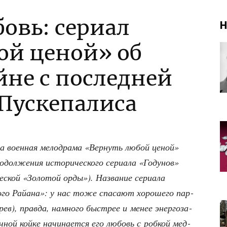
бовь: сериал
Н
ой ценой» об
йне с последней
 Пускепалиса
ла воен­ная мело­дра­ма «Вер­нуть любой ценой»
дол­же­ния исто­ри­че­ско­го сери­а­ла «Году­нов»
и­че­ской «Золо­той орды»). Назва­ние сери­а­ла
­го Рай­а­на»: у нас тоже спа­са­ют хоро­ше­го пар­
рев), прав­да, намно­го быст­рее и менее энер­го­за­
­ной кой­ке начи­на­ет­ся его любовь с роб­кой мед­