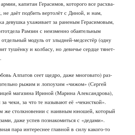
рмии, капи­тан Гера­си­мов, кото­ро­го все рас­хва­
, не даёт под­бить вер­то­лёт с Диной, и нам,
ка девуш­ка уха­жи­ва­ет за ране­ным Гера­си­мо­вым,
т­от­де­ла Рам­зин с неиз­мен­но оба­я­тель­ным
в отдель­ный модуль от злыд­ней-мед­се­стёр (одну
ит тушён­ку и кол­ба­су, но деви­чье серд­це тянет­
.
бовь Алпа­тов сеет щед­ро, даже мно­го­ва­то) раз­
о­ва­тель­но рыжим и лопо­ухим «чижом» (Сер­гей
­цей мага­зи­на Ири­ной (Мари­на Алек­сан­дро­ва),
и за чеки, за что те назы­ва­ют её «чекист­кой».
ом же столк­но­ве­нии с наив­ным юно­шей, кото­рый
­за­ми, даже успев позна­ко­мить­ся с «деда­ми».
в­ная пара инте­рес­нее глав­ной в силу како­го-то