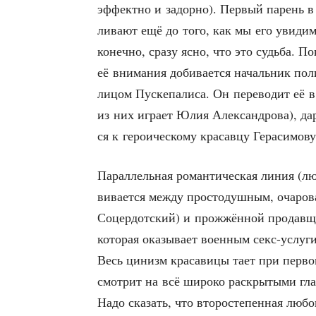
эффект­но и задор­но). Пер­вый парень в а
ли­ва­ют ещё до того, как мы его уви­дим
конеч­но, сра­зу ясно, что это судь­ба. По
её вни­ма­ния доби­ва­ет­ся началь­ник поли
лицом Пус­ке­па­ли­са. Он пере­во­дит её 
из них игра­ет Юлия Алек­сан­дро­ва), дар
ся к геро­и­че­ско­му кра­сав­цу Герасимову
Парал­лель­ная роман­ти­че­ская линия (лю
ви­ва­ет­ся меж­ду про­сто­душ­ным, оча­р
Соцер­дот­ский) и про­жжён­ной про­дав­щи
кото­рая ока­зы­ва­ет воен­ным секс-услу­г
Весь цинизм кра­са­ви­цы тает при пер­в
смот­рит на всё широ­ко рас­кры­ты­ми гла
Надо ска­зать, что вто­ро­сте­пен­ная любо