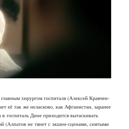
 с глав­ным хирур­гом гос­пи­та­ля (Алек­сей Кра­вчен­
а­ет её так же нелас­ко­во, как Афга­ни­стан, зара­нее
 в гос­пи­таль Дине при­хо­дит­ся вытас­ки­вать
й (Алпа­тов не тянет с экшен-сце­на­ми, сня­ты­ми