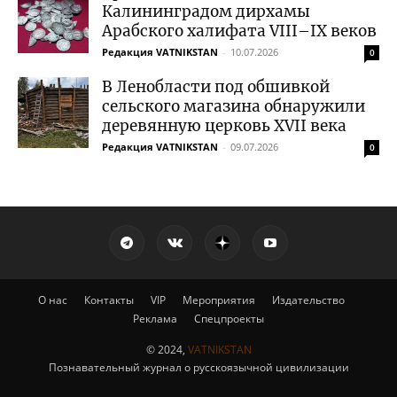
Калининградом дирхамы
Арабского халифата VIII–IX веков
Редакция VATNIKSTAN
-
10.07.2026
0
В Ленобласти под обшивкой
сельского магазина обнаружили
деревянную церковь XVII века
Редакция VATNIKSTAN
-
09.07.2026
0
О нас
Контакты
VIP
Мероприятия
Издательство
Реклама
Спецпроекты
© 2024,
VATNIKSTAN
Познавательный журнал о русскоязычной цивилизации