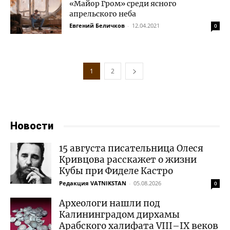
«Майор Гром» среди ясного
апрельского неба
Евгений Беличков
-
12.04.2021
0
1
2
Новости
15 августа писательница Олеся
Кривцова расскажет о жизни
Кубы при Фиделе Кастро
Редакция VATNIKSTAN
-
05.08.2026
0
Археологи нашли под
Калининградом дирхамы
Арабского халифата VIII–IX веков