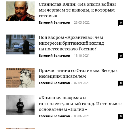
Станислав Юдин: «Из опыта войны
мы черпаем те выводы, к которым
готовы»
Евгений Беличков
-
23.03.2022
0
Под взором «Архангела»: чем
интересен британский взгляд
на постсоветскую Россию?
Евгений Беличков
-
15.10.2021
0
Прямая линия со Сталиным. Беседа с
немецким писателем
Евгений Беличков
-
07.09.2021
0
«Книжная шаурма» и
интеллектуальный голод. Интервью с
основателем «Полки»
Евгений Беличков
-
03.06.2021
0