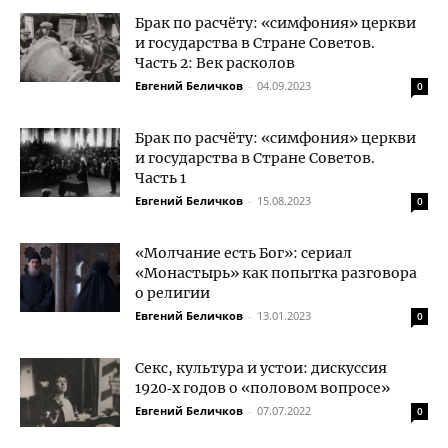
Брак по расчёту: «симфония» церкви
и государства в Стране Советов.
Часть 2: Век расколов
Евгений Беличков
-
04.09.2023
0
Брак по расчёту: «симфония» церкви
и государства в Стране Советов.
Часть 1
Евгений Беличков
-
15.08.2023
0
«Молчание есть Бог»: сериал
«Монастырь» как попытка разговора
о религии
Евгений Беличков
-
13.01.2023
0
Секс, культура и устои: дискуссия
1920‑х годов о «половом вопросе»
Евгений Беличков
-
07.07.2022
0