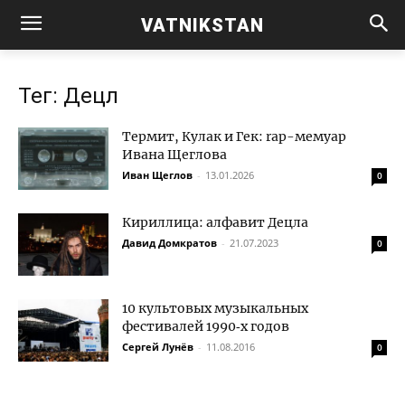
VATNIKSTAN
Тег: Децл
Термит, Кулак и Гек: rap-мемуар
Ивана Щеглова
Иван Щеглов
-
13.01.2026
0
Кириллица: алфавит Децла
Давид Домкратов
-
21.07.2023
0
10 культовых музыкальных
фестивалей 1990‑х годов
Сергей Лунёв
-
11.08.2016
0