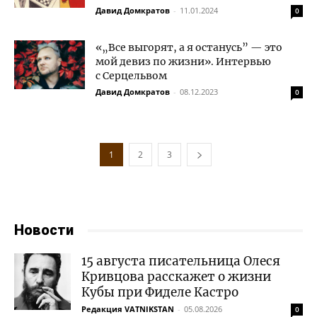
Давид Домкратов
-
11.01.2024
0
«„Все выгорят, а я останусь” — это
мой девиз по жизни». Интервью
с Серцельвом
Давид Домкратов
-
08.12.2023
0
1
2
3
Новости
15 августа писательница Олеся
Кривцова расскажет о жизни
Кубы при Фиделе Кастро
Редакция VATNIKSTAN
-
05.08.2026
0