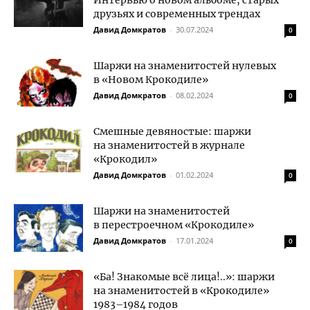
Интервью о новом альбоме, старых
друзьях и современных трендах
Давид Домкратов
-
30.07.2024
0
Шаржи на знаменитостей нулевых
в «Новом Крокодиле»
Давид Домкратов
-
08.02.2024
0
Смешные девяностые: шаржи
на знаменитостей в журнале
«Крокодил»
Давид Домкратов
-
01.02.2024
0
Шаржи на знаменитостей
в перестроечном «Крокодиле»
Давид Домкратов
-
17.01.2024
0
«Ба! Знакомые всё лица!..»: шаржи
на знаменитостей в «Крокодиле»
1983–1984 годов