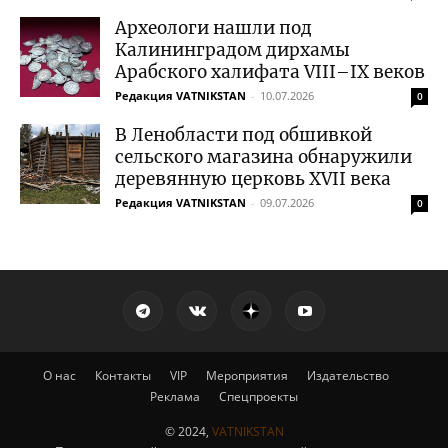
Археологи нашли под
Калининградом дирхамы
Арабского халифата VIII–IX веков
Редакция VATNIKSTAN
-
10.07.2026
0
В Ленобласти под обшивкой
сельского магазина обнаружили
деревянную церковь XVII века
Редакция VATNIKSTAN
-
09.07.2026
0
О нас
Контакты
VIP
Мероприятия
Издательство
Реклама
Спецпроекты
© 2024,
VATNIKSTAN