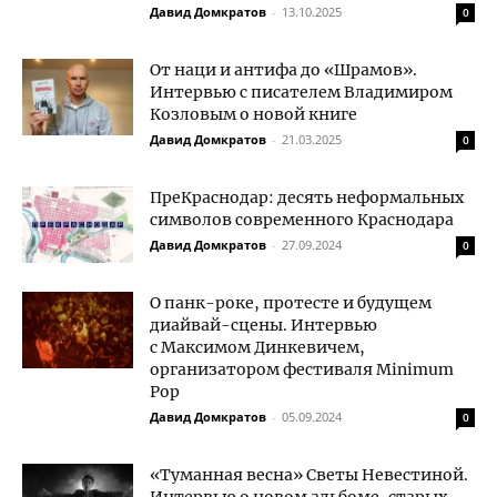
Давид Домкратов
-
13.10.2025
0
От наци и антифа до «Шрамов».
Интервью с писателем Владимиром
Козловым о новой книге
Давид Домкратов
-
21.03.2025
0
ПреКраснодар: десять неформальных
символов современного Краснодара
Давид Домкратов
-
27.09.2024
0
О панк-роке, протесте и будущем
диайвай-сцены. Интервью
с Максимом Динкевичем,
организатором фестиваля Minimum
Pop
Давид Домкратов
-
05.09.2024
0
«Туманная весна» Светы Невестиной.