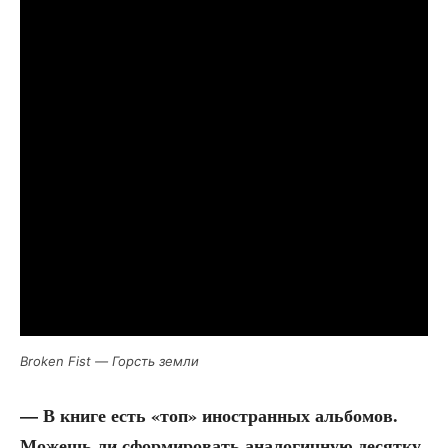
Broken Fist — Горсть земли
— В кни­ге есть «топ» ино­стран­ных аль­бо­мов.
Можешь ли сфор­ми­ро­вать ана­ло­гич­ную десят­ку