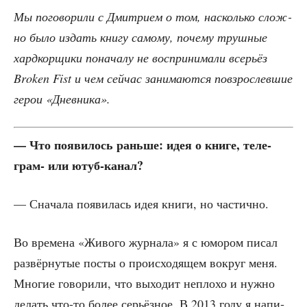
Мы пого­во­ри­ли с Дмит­ри­ем о том, насколь­ко слож­
но было издать кни­гу само­му, поче­му труш­ные
хард­кор­щи­ки пона­ча­лу не вос­при­ни­ма­ли все­рьёз
Broken Fist и чем сей­час зани­ма­ют­ся повзрос­лев­шие
герои «Днев­ни­ка».
— Что появи­лось рань­ше: идея о кни­ге, теле­
грам- или ютуб-канал?
— Сна­ча­ла появи­лась идея кни­ги, но частично.
Во вре­ме­на «Живо­го жур­на­ла» я с юмо­ром писал
раз­вёр­ну­тые посты о про­ис­хо­дя­щем вокруг меня.
Мно­гие гово­ри­ли, что выхо­дит непло­хо и нуж­но
делать что-то более серьёз­ное. В 2013 году я напи­