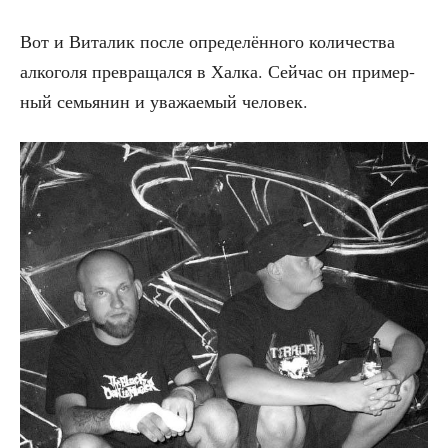
Вот и Вита­лик после опре­де­лён­но­го коли­че­ства
алко­го­ля пре­вра­щал­ся в Хал­ка. Сей­час он при­мер­
ный семья­нин и ува­жа­е­мый человек.