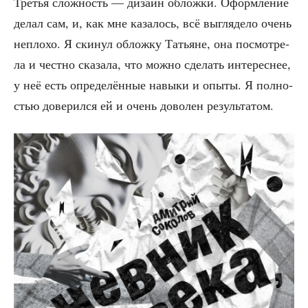
Тре­тья слож­ность — дизайн облож­ки. Оформ­ле­ние
делал сам, и, как мне каза­лось, всё выгля­де­ло очень
непло­хо. Я ски­нул облож­ку Татьяне, она посмот­ре­
ла и чест­но ска­за­ла, что мож­но сде­лать инте­рес­нее,
у неё есть опре­де­лён­ные навы­ки и опы­ты. Я пол­но­
стью дове­рил­ся ей и очень дово­лен результатом.