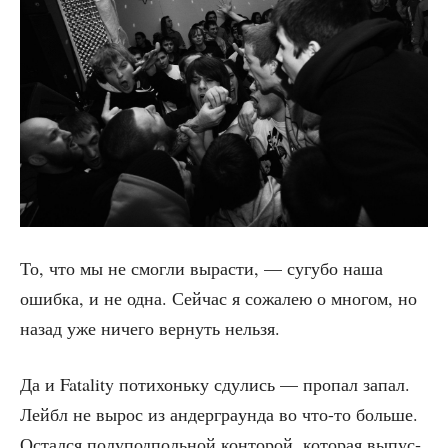
То, что мы не смог­ли вырас­ти, — сугу­бо наша
ошиб­ка, и не одна. Сей­час я сожа­лею о мно­гом, но
назад уже ниче­го вер­нуть нельзя.
Да и Fatality поти­хонь­ку сду­лись — про­пал запал.
Лей­бл не вырос из андер­гра­ун­да во что-то боль­ше.
Остал­ся полу­под­поль­ной кон­то­рой, кото­рая выпус­