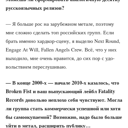
рус­ско­языч­ных релизов?
— Я боль­ше рос на зару­беж­ном мета­ле, поэто­му
мне слож­но сде­лать топ рос­сий­ских групп. Если
брать имен­но хард­кор-сце­ну, я выде­лю Next Round,
Engage At Will, Fallen Angels Crew. Всё, что у них
выхо­ди­ло, мне очень нра­вит­ся, до сих пор с удо­
воль­стви­ем переслушиваю.
— В кон­це 2000‑х — нача­ле 2010‑х каза­лось, что
Broken Fist и ваш выпус­ка­ю­щий лей­бл Fatality
Records доволь­но непло­хо себя чув­ству­ют. Мог­ла
ли груп­па стать ком­мер­че­ски успеш­ной или хотя
бы само­оку­па­е­мой? Воз­мож­но, надо было боль­ше
уйти в метал, рас­ши­рить публику…