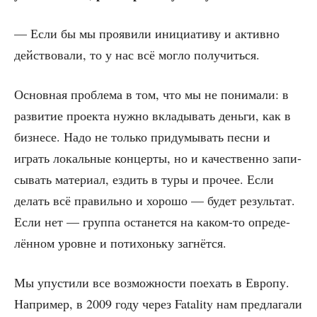
— Если бы мы про­яви­ли ини­ци­а­ти­ву и актив­но
дей­ство­ва­ли, то у нас всё мог­ло получиться.
Основ­ная про­бле­ма в том, что мы не пони­ма­ли: в
раз­ви­тие про­ек­та нуж­но вкла­ды­вать день­ги, как в
биз­не­се. Надо не толь­ко при­ду­мы­вать пес­ни и
играть локаль­ные кон­цер­ты, но и каче­ствен­но запи­
сы­вать мате­ри­ал, ездить в туры и про­чее. Если
делать всё пра­виль­но и хоро­шо — будет резуль­тат.
Если нет — груп­па оста­нет­ся на каком-то опре­де­
лён­ном уровне и поти­хонь­ку загнётся.
Мы упу­сти­ли все воз­мож­но­сти поехать в Евро­пу.
Напри­мер, в 2009 году через Fatality нам пред­ла­га­ли