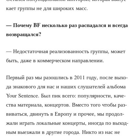
ка­ет груп­пы не для широ­ких масс.
— Поче­му BF несколь­ко раз рас­па­дал­ся и все­гда
возвращался?
— Недо­ста­точ­ная реа­ли­зо­ван­ность груп­пы, может
быть, даже в ком­мер­че­ском направлении.
Пер­вый раз мы разо­шлись в 2011 году, после выхо­
да зна­ко­во­го для нас и наших слу­ша­те­лей аль­бо­ма
Your Sentence. Был пик все­го: попу­ляр­но­сти, каче­
ства мате­ри­а­ла, кон­цер­тов. Вме­сто того что­бы раз­
ви­вать­ся, дви­нуть в Евро­пу и про­чее, мы про­дол­
жа­ли играть локаль­ные кон­цер­ты, ино­гда по выход­
ным выез­жа­ли в дру­гие горо­да. Никто из нас не