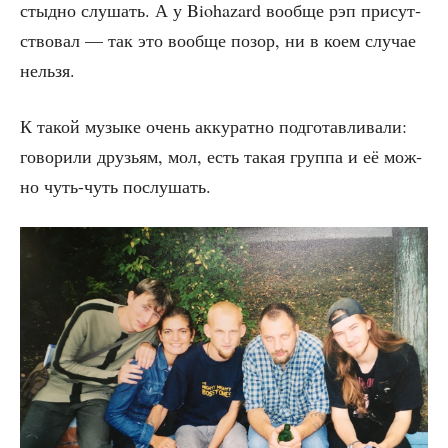
стыд­но слу­шать. А у Biohazard вооб­ще рэп при­сут­
ство­вал — так это вооб­ще позор, ни в коем слу­чае
нельзя.
К такой музы­ке очень акку­рат­но под­го­тав­ли­ва­ли:
гово­ри­ли дру­зьям, мол, есть такая груп­па и её мож­
но чуть-чуть послушать.