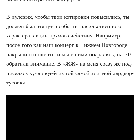
В нуле­вых, что­бы твои коти­ров­ки повы­си­лись, ты
дол­жен был втя­нут в собы­тия насиль­ствен­но­го
харак­те­ра, акции пря­мо­го дей­ствия. Напри­мер,
после того как наш кон­церт в Ниж­нем Нов­го­ро­де
накры­ли оппо­нен­ты и мы с ними подра­лись, на BF
обра­ти­ли вни­ма­ние. В «ЖЖ» на меня сра­зу же под­
пи­са­лась куча людей из той самой элит­ной хардкор-
тусовки.