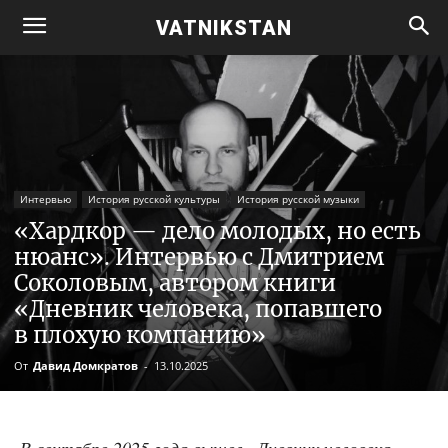
VATNIKSTAN
Интервью
История русской культуры
История русской музыки
«Хардкор — дело молодых, но есть
нюанс». Интервью с Дмитрием
Соколовым, автором книги
«Дневник человека, попавшего
в плохую компанию»
От
Давид Домкратов
-
13.10.2025
В сен­тяб­ре 2025 года вышел «Днев­ник чело­ве­ка,