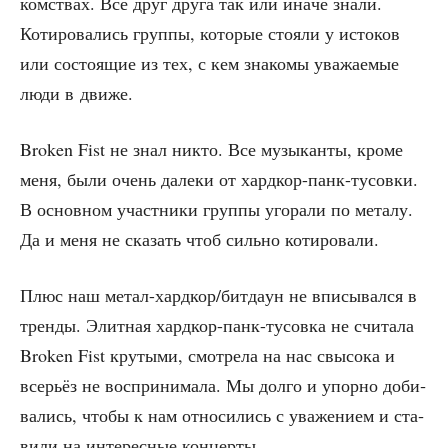
ком­ствах. Все друг дру­га так или ина­че зна­ли.
Коти­ро­ва­лись груп­пы, кото­рые сто­я­ли у исто­ков
или состо­я­щие из тех, с кем зна­ко­мы ува­жа­е­мые
люди в движе.
Broken Fist не знал никто. Все музы­кан­ты, кро­ме
меня, были очень дале­ки от хард­кор-панк-тусов­ки.
В основ­ном участ­ни­ки груп­пы уго­ра­ли по мета­лу.
Да и меня не ска­зать чтоб силь­но котировали.
Плюс наш метал-хард­кор/­бит­да­ун не впи­сы­вал­ся в
трен­ды. Элит­ная хард­кор-панк-тусов­ка не счи­та­ла
Broken Fist кру­ты­ми, смот­ре­ла на нас свы­со­ка и
все­рьёз не вос­при­ни­ма­ла. Мы дол­го и упор­но доби­
ва­лись, что­бы к нам отно­си­лись с ува­же­ни­ем и ста­
ви­ли на инте­рес­ные концерты.