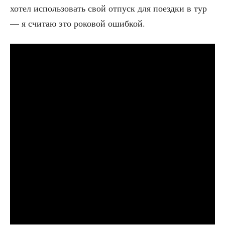
хотел исполь­зо­вать свой отпуск для поезд­ки в тур
— я счи­таю это роко­вой ошибкой.