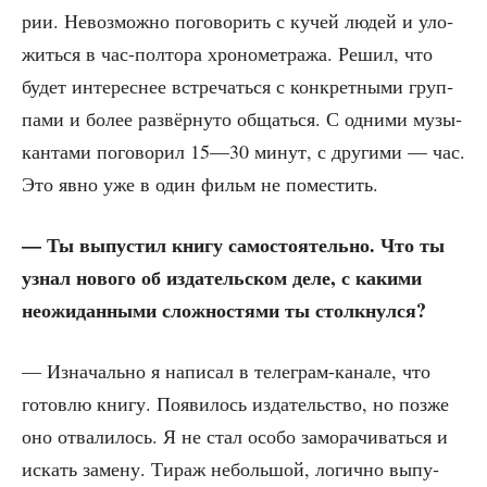
рии. Невоз­мож­но пого­во­рить с кучей людей и уло­
жить­ся в час-пол­то­ра хро­но­мет­ра­жа. Решил, что
будет инте­рес­нее встре­чать­ся с кон­крет­ны­ми груп­
па­ми и более раз­вёр­ну­то общать­ся. С одни­ми музы­
кан­та­ми пого­во­рил 15—30 минут, с дру­ги­ми — час.
Это явно уже в один фильм не поместить.
— Ты выпу­стил кни­гу само­сто­я­тель­но. Что ты
узнал ново­го об изда­тель­ском деле, с каки­ми
неожи­дан­ны­ми слож­но­стя­ми ты столкнулся?
— Изна­чаль­но я напи­сал в теле­грам-кана­ле, что
готов­лю кни­гу. Появи­лось изда­тель­ство, но поз­же
оно отва­ли­лось. Я не стал осо­бо замо­ра­чи­вать­ся и
искать заме­ну. Тираж неболь­шой, логич­но выпу­