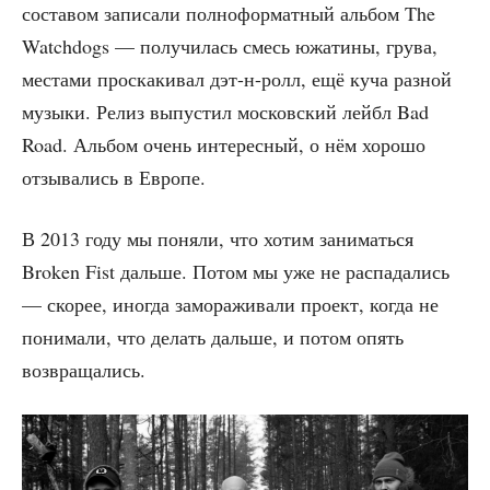
соста­вом запи­са­ли пол­но­фор­мат­ный аль­бом The
Watchdogs — полу­чи­лась смесь южа­ти­ны, гру­ва,
места­ми про­ска­ки­вал дэт-н-ролл, ещё куча раз­ной
музы­ки. Релиз выпу­стил мос­ков­ский лей­бл Bad
Road. Аль­бом очень инте­рес­ный, о нём хоро­шо
отзы­ва­лись в Европе.
В 2013 году мы поня­ли, что хотим зани­мать­ся
Broken Fist даль­ше. Потом мы уже не рас­па­да­лись
— ско­рее, ино­гда замо­ра­жи­ва­ли про­ект, когда не
пони­ма­ли, что делать даль­ше, и потом опять
возвращались.