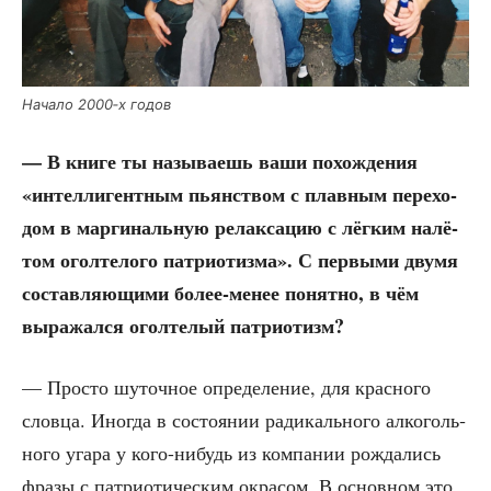
Нача­ло 2000‑х годов
— В кни­ге ты назы­ва­ешь ваши похож­де­ния
«интел­ли­гент­ным пьян­ством с плав­ным пере­хо­
дом в мар­ги­наль­ную релак­са­цию с лёг­ким налё­
том огол­те­ло­го пат­ри­о­тиз­ма». С пер­вы­ми дву­мя
состав­ля­ю­щи­ми более-менее понят­но, в чём
выра­жал­ся огол­те­лый патриотизм?
— Про­сто шуточ­ное опре­де­ле­ние, для крас­но­го
слов­ца. Ино­гда в состо­я­нии ради­каль­но­го алко­голь­
но­го уга­ра у кого-нибудь из ком­па­нии рож­да­лись
фра­зы с пат­ри­о­ти­че­ским окра­сом. В основ­ном это