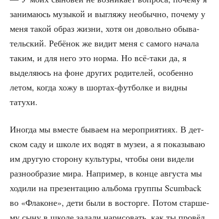
зани­ма­юсь музы­кой и выгля­жу необыч­но, поче­му у
меня такой образ жиз­ни, хотя он доволь­но обы­ва­
тель­ский. Ребё­нок же видит меня с само­го нача­ла
таким, и для него это нор­ма. Но всё-таки да, я
выде­ля­юсь на фоне дру­гих роди­те­лей, осо­бен­но
летом, когда хожу в шор­тах-фут­бол­ке и вид­ны
татухи.
Ино­гда мы вме­сте быва­ем на меро­при­я­ти­ях. В дет­
ском саду и шко­ле их водят в музеи, а я пока­зы­ваю
им дру­гую сто­ро­ну куль­ту­ры, что­бы они виде­ли
раз­но­об­ра­зие мира. Напри­мер, в кон­це авгу­ста мы
ходи­ли на пре­зен­та­цию аль­бо­ма груп­пы Scumback
во «Фла­коне», дети были в вос­тор­ге. Потом стар­ше­
му сыну в шко­ле зада­ли нари­со­вать, как ты про­вёл