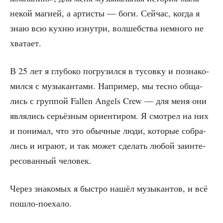
некой маги­ей, а арти­сты — боги. Сей­час, когда я
знаю всю кух­ню изнут­ри, вол­шеб­ства немно­го не
хватает.
В 25 лет я глу­бо­ко погру­зил­ся в тусов­ку и позна­ко­
мил­ся с музы­кан­та­ми. Напри­мер, мы тес­но обща­
лись с груп­пой Fallen Angels Crew — для меня они
явля­лись серьёз­ным ори­ен­ти­ром. Я смот­рел на них
и пони­мал, что это обыч­ные люди, кото­рые собра­
лись и игра­ют, и так может сде­лать любой заин­те­
ре­со­ван­ный человек.
Через зна­ко­мых я быст­ро нашёл музы­кан­тов, и всё
пошло-поехало.