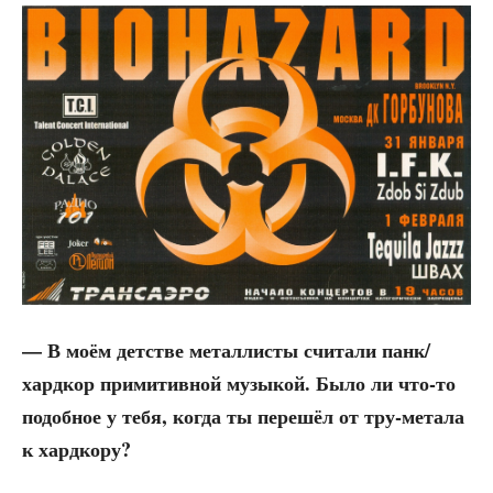
— В моём дет­стве метал­ли­сты счи­та­ли панк/
хардкор при­ми­тив­ной музы­кой. Было ли что-то
подоб­ное у тебя, когда ты пере­шёл от тру-мета­ла
к хардкору?