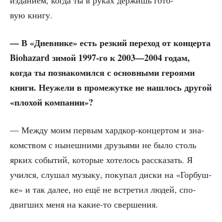
изда­ни­ем, когда ты в руках дер­жишь гото­
вую книгу.
— В «Днев­ни­ке» есть рез­кий пере­ход от кон­цер­та
Biohazard зимой 1997-го к 2003—2004 годам,
когда ты позна­ко­мил­ся с основ­ны­ми геро­я­ми
кни­ги. Неуже­ли в про­ме­жут­ке не нашлось дру­гой
«пло­хой компании»?
— Меж­ду моим пер­вым хард­кор-кон­цер­том и зна­
ком­ством с нынеш­ни­ми дру­зья­ми не было столь
ярких собы­тий, кото­рые хоте­лось рас­ска­зать. Я
учил­ся, слу­шал музы­ку, поку­пал дис­ки на «Гор­буш­
ке» и так далее, но ещё не встре­тил людей, спо­
двиг­ших меня на какие-то свершения.