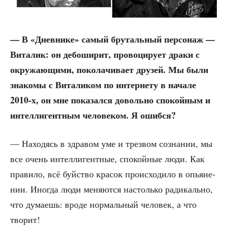
— В «Днев­ни­ке» самый бру­таль­ный пер­со­наж —
Вита­лик: он дебо­ши­рит, про­во­ци­ру­ет дра­ки с
окру­жа­ю­щи­ми, поко­ла­чи­ва­ет дру­зей. Мы были
зна­ко­мы с Вита­ли­ком по интер­не­ту в нача­ле
2010‑х, он мне пока­зал­ся доволь­но спо­кой­ным и
интел­ли­гент­ным чело­ве­ком. Я ошибся?
— Нахо­дясь в здра­вом уме и трез­вом созна­нии, мы
все очень интел­ли­гент­ные, спо­кой­ные люди. Как
пра­ви­ло, всё буй­ство кра­сок про­ис­хо­ди­ло в опья­не­
нии. Ино­гда люди меня­ют­ся настоль­ко ради­каль­но,
что дума­ешь: вро­де нор­маль­ный чело­век, а что
творит!