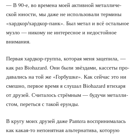
— В 90‑е, во вре­ме­на моей актив­ной метал­ли­че­
ской юно­сти, мы даже не исполь­зо­ва­ли тер­ми­ны
«хард­кор/­хард­кор-панк». Был метал и всё осталь­ное
муз­ло — нико­му не инте­рес­ное и недо­стой­ное
внимания.
Пер­вая хард­кор-груп­па, кото­рая меня заце­пи­ла, —
как раз Biohazard. Они были звёз­да­ми, кас­се­ты про­
да­ва­лись на той же «Гор­буш­ке». Как сей­час это ни
смеш­но, пер­вое вре­мя я слу­шал Biohazard вти­ха­ря
от дру­зей. Счи­та­лось стрём­ным — будучи метал­ли­
стом, переть­ся с такой ерунды.
В кру­гу моих дру­зей даже Pantera вос­при­ни­ма­лась
как какая-то непо­нят­ная аль­тер­на­ти­ва, кото­рую