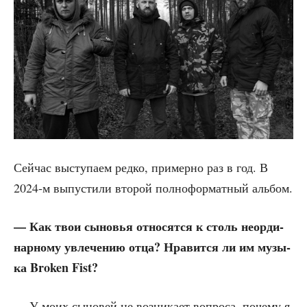
Сей­час высту­па­ем ред­ко, при­мер­но раз в год. В
2024‑м выпу­сти­ли вто­рой пол­но­фор­мат­ный альбом.
— Как твои сыно­вья отно­сят­ся к столь неор­ди­
нар­но­му увле­че­нию отца? Нра­вит­ся ли им музы­
ка Broken Fist?
— У моих сыно­вей не воз­ни­ка­ет вопро­са, поче­му я