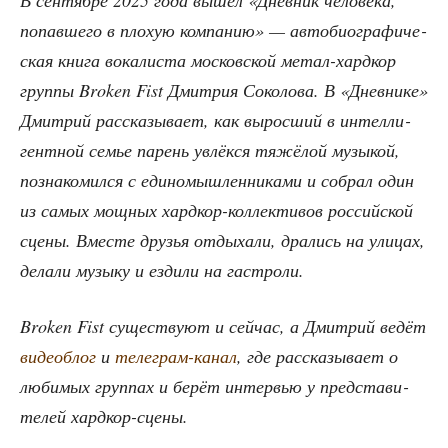
попав­ше­го в плохую ком­па­нию» — авто­био­гра­фи­че­
ская кни­га вока­ли­ста мос­ков­ской метал-хард­кор
груп­пы Broken Fist Дмит­рия Соко­ло­ва. В «Днев­ни­ке»
Дмит­рий рас­ска­зы­ва­ет, как вырос­ший в интел­ли­
гент­ной семье парень увлёк­ся тяжё­лой музы­кой,
позна­ко­мил­ся с еди­но­мыш­лен­ни­ка­ми и собрал один
из самых мощ­ных хард­кор-кол­лек­ти­вов рос­сий­ской
сце­ны. Вме­сте дру­зья отды­ха­ли, дра­лись на ули­цах,
дела­ли музы­ку и езди­ли на гастроли.
Broken Fist суще­ству­ют и сей­час, а Дмит­рий ведёт
виде­об­лог
и
теле­грам-канал
, где рас­ска­зы­ва­ет о
люби­мых груп­пах и берёт интер­вью у пред­ста­ви­
те­лей хардкор-сцены.