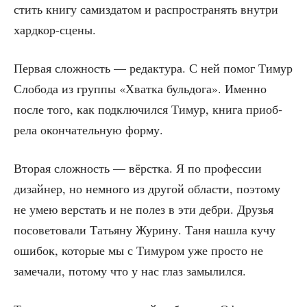
стить кни­гу сам­из­да­том и рас­про­стра­нять внут­ри
хардкор-сцены.
Пер­вая слож­ность — редак­ту­ра. С ней помог Тимур
Сло­бо­да из груп­пы «Хват­ка буль­до­га». Имен­но
после того, как под­клю­чил­ся Тимур, кни­га при­об­
ре­ла окон­ча­тель­ную форму.
Вто­рая слож­ность — вёрст­ка. Я по про­фес­сии
дизай­нер, но немно­го из дру­гой обла­сти, поэто­му
не умею вер­стать и не полез в эти дебри. Дру­зья
посо­ве­то­ва­ли Татья­ну Жури­ну. Таня нашла кучу
оши­бок, кото­рые мы с Тиму­ром уже про­сто не
заме­ча­ли, пото­му что у нас глаз замылился.