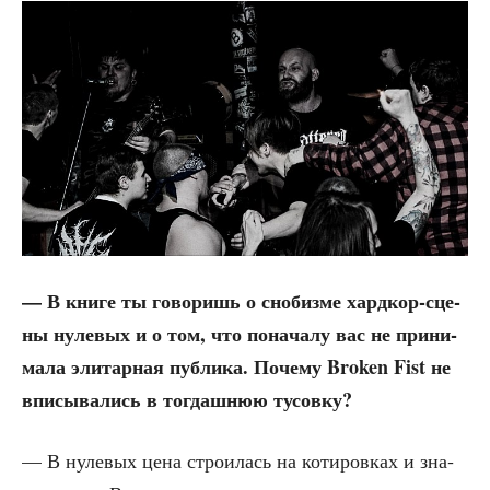
— В кни­ге ты гово­ришь о сно­биз­ме хард­кор-сце­
ны нуле­вых и о том, что пона­ча­лу вас не при­ни­
ма­ла эли­тар­ная пуб­ли­ка. Поче­му Broken Fist не
впи­сы­ва­лись в тогдаш­нюю тусовку?
— В нуле­вых цена стро­и­лась на коти­ров­ках и зна­