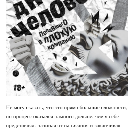
Не могу ска­зать, что это пря­мо боль­шие слож­но­сти,
но про­цесс ока­зал­ся намно­го доль­ше, чем я себе
пред­став­лял: начи­ная от напи­са­ния и закан­чи­вая