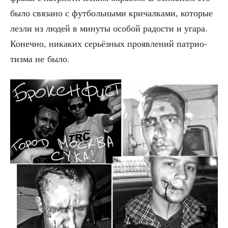
было свя­за­но с фут­боль­ны­ми кри­чал­ка­ми, кото­рые
лез­ли из людей в мину­ты осо­бой радо­сти и уга­ра.
Конеч­но, ника­ких серьёз­ных про­яв­ле­ний пат­ри­о­
тиз­ма не было.