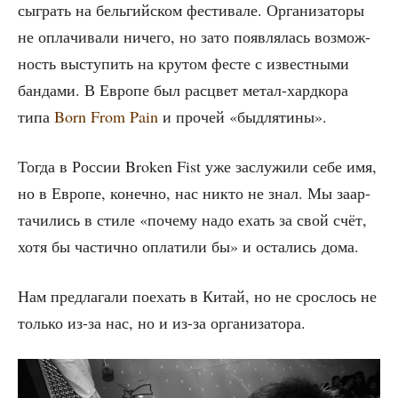
сыг­рать на бель­гий­ском фести­ва­ле. Орга­ни­за­то­ры
не опла­чи­ва­ли ниче­го, но зато появ­ля­лась воз­мож­
ность высту­пить на кру­том фесте с извест­ны­ми
бан­да­ми. В Евро­пе был рас­цвет метал-хард­ко­ра
типа
Born From Pain
и про­чей «быд­ля­ти­ны».
Тогда в Рос­сии Broken Fist уже заслу­жи­ли себе имя,
но в Евро­пе, конеч­но, нас никто не знал. Мы заар­
та­чи­лись в сти­ле «поче­му надо ехать за свой счёт,
хотя бы частич­но опла­ти­ли бы» и оста­лись дома.
Нам пред­ла­га­ли поехать в Китай, но не срос­лось не
толь­ко из-за нас, но и из-за организатора.