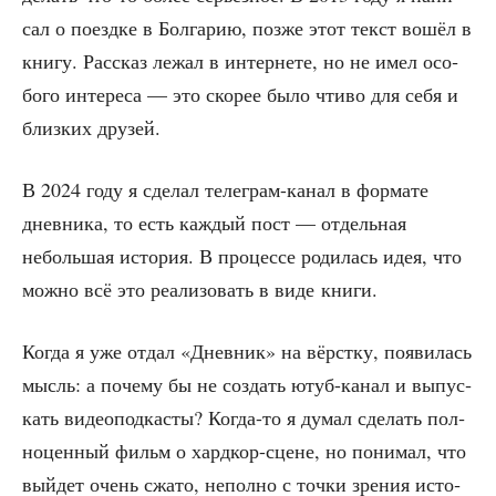
сал о поезд­ке в Бол­га­рию, поз­же этот текст вошёл в
кни­гу. Рас­сказ лежал в интер­не­те, но не имел осо­
бо­го инте­ре­са — это ско­рее было чти­во для себя и
близ­ких друзей.
В 2024 году я сде­лал теле­грам-канал в фор­ма­те
днев­ни­ка, то есть каж­дый пост — отдель­ная
неболь­шая исто­рия. В про­цес­се роди­лась идея, что
мож­но всё это реа­ли­зо­вать в виде книги.
Когда я уже отдал «Днев­ник» на вёрст­ку, появи­лась
мысль: а поче­му бы не создать ютуб-канал и выпус­
кать видео­под­ка­сты? Когда-то я думал сде­лать пол­
но­цен­ный фильм о хард­кор-сцене, но пони­мал, что
вый­дет очень сжа­то, непол­но с точ­ки зре­ния исто­