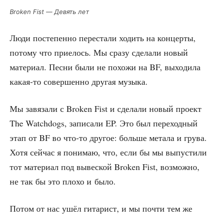
Broken Fist — Девять лет
Люди посте­пен­но пере­ста­ли ходить на кон­цер­ты,
пото­му что при­елось. Мы сра­зу сде­ла­ли новый
мате­ри­ал. Пес­ни были не похо­жи на BF, выхо­ди­ла
какая-то совер­шен­но дру­гая музыка.
Мы завя­за­ли с Broken Fist и сде­ла­ли новый про­ект
The Watchdogs, запи­са­ли EP. Это был пере­ход­ный
этап от BF во что-то дру­гое: боль­ше мета­ла и гру­ва.
Хотя сей­час я пони­маю, что, если бы мы выпу­сти­ли
тот мате­ри­ал под вывес­кой Broken Fist, воз­мож­но,
не так бы это пло­хо и было.
Потом от нас ушёл гита­рист, и мы почти тем же