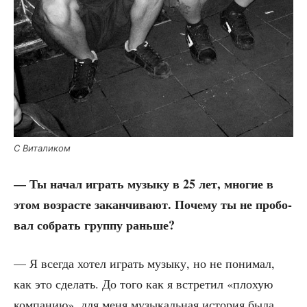
С Вита­ли­ком
— Ты начал играть музы­ку в 25 лет, мно­гие в
этом воз­расте закан­чи­ва­ют. Поче­му ты не про­бо­
вал собрать груп­пу раньше?
— Я все­гда хотел играть музы­ку, но не пони­мал,
как это сде­лать. До того как я встре­тил «плохую
ком­па­нию», для меня музы­каль­ная исто­рия была