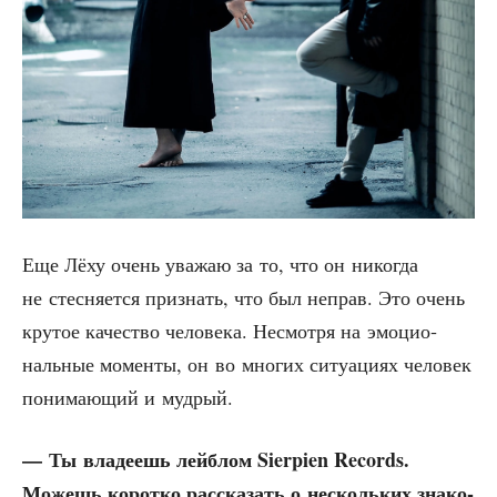
Еще Лёху очень ува­жаю за то, что он нико­гда
не стес­ня­ет­ся при­знать, что был неправ. Это очень
кру­тое каче­ство чело­ве­ка. Несмот­ря на эмо­ци­о­
наль­ные момен­ты, он во мно­гих ситу­а­ци­ях чело­век
пони­ма­ю­щий и мудрый.
— Ты вла­де­ешь лей­б­лом Sierpien Records.
Можешь корот­ко рас­ска­зать о несколь­ких зна­ко­