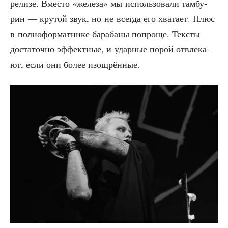
рели­зе. Вме­сто «желе­за» мы исполь­зо­ва­ли там­бу­
рин — кру­той звук, но не все­гда его хва­та­ет. Плюс
в пол­но­фор­мат­ни­ке бара­ба­ны попро­ще. Тек­сты
доста­точ­но эффект­ные, и удар­ные порой отвле­ка­
ют, если они более изощрённые.