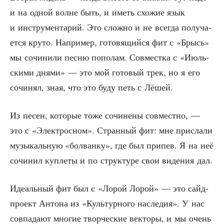
и на одной волне быть, и иметь схо­жие язык
и инстру­мен­та­рий. Это слож­но и не все­гда полу­ча­
ет­ся кру­то. Напри­мер, гото­вя­щий­ся фит с «Брысь»
мы сочи­ни­ли пес­ню попо­лам. Сов­мест­ка с «Июль­
ски­ми дня­ми» — это мой гото­вый трек, но я его
сочи­нял, зная, что это буду петь с Лёшей.
Из песен, кото­рые тоже сочи­не­ны сов­мест­но, —
это с «Элек­трос­ном». Стран­ный фит: мне при­сла­ли
музы­каль­ную «бол­ван­ку», где был при­пев. Я на неё
сочи­нил куп­ле­ты и по струк­ту­ре свои виде­ния дал.
Иде­аль­ный фит был с «Лорой Лорой» — это сайд-
про­ект Анто­на из «Куль­тур­но­го насле­дия». У нас
сов­па­да­ют мно­гие твор­че­ские век­то­ры, и мы очень