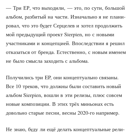
— Три ЕР, что выхо­ди­ли, — это, по сути, боль­шой
аль­бом, раз­би­тый на части. Изна­чаль­но я не пла­ни­
ро­вал, что это будет Сер­це­лев и хотел про­дол­жить
мой преды­ду­щий про­ект Sierpien, но с новы­ми
участ­ни­ка­ми и кон­цеп­ци­ей. Впо­след­ствии я решил
отка­зать­ся от брен­да. Есте­ствен­но, с новым име­нем
не было смыс­ла захо­дить с альбома.
Полу­чи­лись три EP, они кон­цеп­ту­аль­но свя­за­ны.
Все 10 тре­ков, что долж­ны были соста­вить новый
аль­бом Sierpien, вошли в эти рели­зы, плюс совсем
новые ком­по­зи­ции. В этих трёх миньо­нах есть
доволь­но ста­рые пес­ни, вес­ны 2020-го например.
Не знаю, буду ли ещё делать кон­цеп­ту­аль­ные рели­