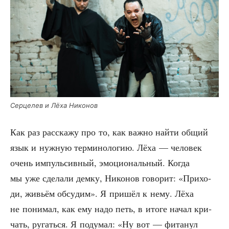
Сер­це­лев и Лёха Никонов
Как раз рас­ска­жу про то, как важ­но най­ти общий
язык и нуж­ную тер­ми­но­ло­гию. Лёха — чело­век
очень импуль­сив­ный, эмо­ци­о­наль­ный. Когда
мы уже сде­ла­ли дем­ку, Нико­нов гово­рит: «При­хо­
ди, живьём обсу­дим». Я при­шёл к нему. Лёха
не пони­мал, как ему надо петь, в ито­ге начал кри­
чать, ругать­ся. Я поду­мал: «Ну вот — фита­нул