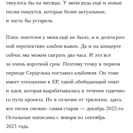
тя­ну­лось бы на меся­цы. У меня ведь ещё и новые
пес­ни пишут­ся, кото­рые более акту­аль­ные,
и часть бы устарела.
Плюс лонг­плея у меня ещё не было, и в дол­го­сроч­
ной пер­спек­ти­ве аль­бом важен. Да и на кон­цер­те
сей­час мы можем сыг­рать два часа. И это всё
за очень корот­кий срок. Поэто­му точ­ку в пер­вом
пери­о­де Сер­цель­ва поста­вил аль­бо­мом. Он тоже
име­ет отно­ше­ние к EP, такой обоб­ща­ю­щий опыт
и идея, кото­рая выра­ба­ты­ва­лась в тече­ние годич­но­
го пути про­ек­та. Но в отли­чие от три­ло­гии, здесь
все пес­ни све­жие: самая ста­рая — декабрь 2022-го.
Осталь­ные напи­са­ны с янва­ря по сен­тябрь
2023 года.