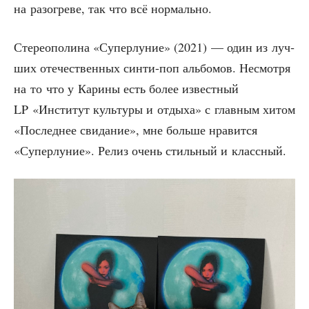
на разо­гре­ве, так что всё нормально.
Сте­рео­по­ли­на «Супер­лу­ние» (2021) — один из луч­
ших оте­че­ствен­ных син­ти-поп аль­бо­мов. Несмот­ря
на то что у Кари­ны есть более извест­ный
LP «Инсти­тут куль­ту­ры и отды­ха» с глав­ным хитом
«Послед­нее сви­да­ние», мне боль­ше нра­вит­ся
«Супер­лу­ние». Релиз очень стиль­ный и классный.