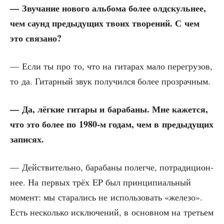
— Зву­ча­ние ново­го аль­бо­ма более олдскуль­нее,
чем саунд преды­ду­щих тво­их тво­ре­ний. С чем
это связано?
— Если ты про то, что на гита­рах мало пере­гру­зов,
то да. Гитар­ный звук полу­чил­ся более прозрачным.
— Да, лёг­кие гита­ры и бара­ба­ны. Мне кажет­ся,
что это более по 1980‑м годам, чем в преды­ду­щих
записях.
— Дей­стви­тель­но, бара­ба­ны полег­че, потра­ди­ци­он­
нее. На пер­вых трёх EP был прин­ци­пи­аль­ный
момент: мы ста­ра­лись не исполь­зо­вать «желе­зо».
Есть несколь­ко исклю­че­ний, в основ­ном на тре­тьем