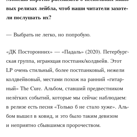
вых рели­зах лей­б­ла, чтоб наши чита­те­ли захо­те­
ли послу­шать их?
— Выбрать не лег­ко, но попробую.
«ДК Посто­рон­них» — «Падаль» (2020). Петер­бург­
ская груп­па, игра­ю­щая постпанк/колдвейв. Этот
LP очень стиль­ный, более пост­пан­ко­вый, неже­ли
кол­двей­во­вый, места­ми похож на ран­ний «гитар­
ный» The Cure. Аль­бом, став­ший пред­вест­ни­ком
нелёг­ких собы­тий, кото­рые мы сей­час наблю­да­ем:
в рели­зе есть пес­ня «Толь­ко б не ста­ло хуже». Аль­
бом вышел в ковид, и это было таким деви­зом
и непри­ят­но сбыв­шим­ся пророчеством.