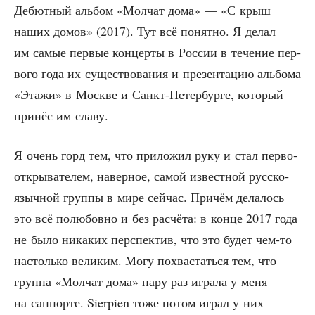
Дебют­ный аль­бом «Мол­чат дома» — «С крыш
наших домов» (2017). Тут всё понят­но. Я делал
им самые пер­вые кон­цер­ты в Рос­сии в тече­ние пер­
во­го года их суще­ство­ва­ния и пре­зен­та­цию аль­бо­ма
«Эта­жи» в Москве и Санкт-Петер­бур­ге, кото­рый
при­нёс им славу.
Я очень горд тем, что при­ло­жил руку и стал пер­во­
от­кры­ва­те­лем, навер­ное, самой извест­ной рус­ско­
языч­ной груп­пы в мире сей­час. При­чём дела­лось
это всё полю­бов­но и без рас­чё­та: в кон­це 2017 года
не было ника­ких пер­спек­тив, что это будет чем-то
настоль­ко вели­ким. Могу похва­стать­ся тем, что
груп­па «Мол­чат дома» пару раз игра­ла у меня
на сап­пор­те. Sierpien тоже потом играл у них