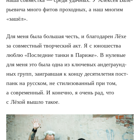
рье­ви­ча мно­го фитов про­ход­ных, а наш мно­гим
«зашёл».
Для меня была боль­шая честь, и бла­го­да­рен Лёхе
за сов­мест­ный твор­че­ский акт. Я с юно­ше­ства
люб­лю «Послед­ние тан­ки в Пари­же». В нуле­вые
для меня это была одна из клю­че­вых анде­гра­унд­
ных групп, заиг­рав­шая к кон­цу деся­ти­ле­тия пост­
панк на рус­ском, не сти­ли­зо­ван­ный при том,
а совре­мен­ный. И конеч­но, я очень рад, что
с Лёхой вышло такое.