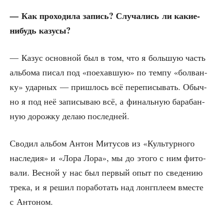
— Как про­хо­ди­ла запись? Слу­ча­лись ли какие-
нибудь казусы?
— Казус основ­ной был в том, что я боль­шую часть
аль­бо­ма писал под «поехав­шую» по тем­пу «бол­ван­
ку» удар­ных — при­шлось всё пере­пи­сы­вать. Обыч­
но я под неё запи­сы­ваю всё, а финаль­ную бара­бан­
ную дорож­ку делаю последней.
Сво­дил аль­бом Антон Миту­сов из «Куль­тур­но­го
насле­дия» и «Лора Лора», мы до это­го с ним фито­
ва­ли. Вес­ной у нас был пер­вый опыт по све­де­нию
тре­ка, и я решил пора­бо­тать над лонг­пле­ем вме­сте
с Антоном.