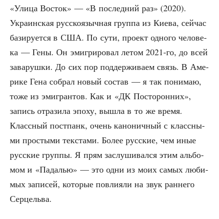
«Ули­ца Восток» — «В послед­ний раз» (2020).
Укра­ин­ская рус­ско­языч­ная груп­па из Кие­ва, сей­час
бази­ру­ет­ся в США. По сути, про­ект одно­го чело­ве­
ка — Гены. Он эми­гри­ро­вал летом 2021-го, до всей
зава­руш­ки. До сих пор под­дер­жи­ва­ем связь. В Аме­
ри­ке Гена собрал новый состав — я так пони­маю,
тоже из эми­гран­тов. Как и «ДК Посто­рон­них»,
запись отра­зи­ла эпо­ху, вышла в то же вре­мя.
Класс­ный пост­панк, очень кано­нич­ный с класс­ны­
ми про­сты­ми тек­ста­ми. Более рус­ские, чем иные
рус­ские груп­пы. Я прям заслу­ши­вал­ся этим аль­бо­
мом и «Пада­лью» — это одни из моих самых люби­
мых запи­сей, кото­рые повли­я­ли на звук ран­не­го
Серцельва.