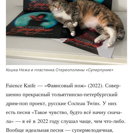
Кош­ка Нежа и пла­стин­ка Сте­рео­по­ли­ны «Супер­лу­ние»
Faience Knife — «Фаян­со­вый нож» (2022). Совер­
шен­но пре­крас­ный тольят­тин­ско-петер­бург­ский
дрим-поп про­ект, рус­ские Cocteau Twins. У них
есть пес­ня «Такое чув­ство, буд­то всё нач­ну сна­ча­
ла» — я её в 2022 году слу­шал чаще, чем что-либо.
Вооб­ще иде­аль­ная пес­ня — супер­ме­ло­дич­ная,