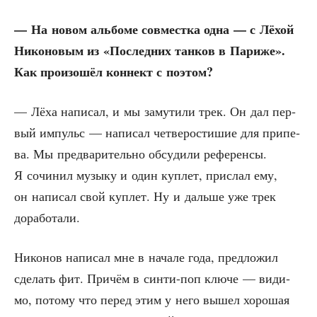
— На новом аль­бо­ме сов­мест­ка одна — с Лёхой
Нико­но­вым из «Послед­них тан­ков в Пари­же».
Как про­изо­шёл кон­нект с поэтом?
— Лёха напи­сал, и мы заму­ти­ли трек. Он дал пер­
вый импульс — напи­сал чет­ве­ро­сти­шие для при­пе­
ва. Мы пред­ва­ри­тель­но обсу­ди­ли рефе­рен­сы.
Я сочи­нил музы­ку и один куп­лет, при­слал ему,
он напи­сал свой куп­лет. Ну и даль­ше уже трек
доработали.
Нико­нов напи­сал мне в нача­ле года, пред­ло­жил
сде­лать фит. При­чём в син­ти-поп клю­че — види­
мо, пото­му что перед этим у него вышел хоро­шая