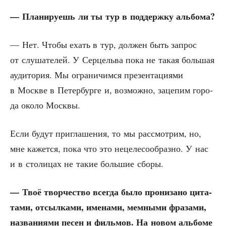
— Пла­ни­ру­ешь ли ты тур в под­держ­ку альбома?
— Нет. Что­бы ехать в тур, дол­жен быть запрос
от слу­ша­те­лей. У Сер­цель­ва пока не такая боль­шая
ауди­то­рия. Мы огра­ни­чим­ся пре­зен­та­ци­я­ми
в Москве в Петер­бур­ге и, воз­мож­но, заце­пим горо­
да око­ло Москвы.
Если будут при­гла­ше­ния, то мы рас­смот­рим, но,
мне кажет­ся, пока что это неце­ле­со­об­раз­но. У нас
и в сто­ли­цах не такие боль­шие сборы.
— Твоё твор­че­ство все­гда было про­ни­за­но цита­
та­ми, отсыл­ка­ми, име­на­ми, мем­ны­ми фра­за­ми,
назва­ни­я­ми песен и филь­мов. На новом аль­бо­ме