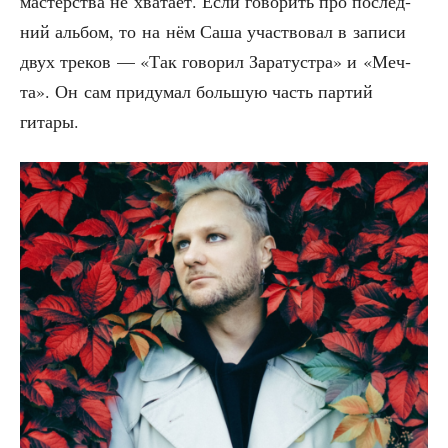
мастер­ства не хва­та­ет. Если гово­рить про послед­
ний аль­бом, то на нём Саша участ­во­вал в запи­си
двух тре­ков — «Так гово­рил Зара­ту­ст­ра» и «Меч­
та». Он сам при­ду­мал боль­шую часть пар­тий
гитары.