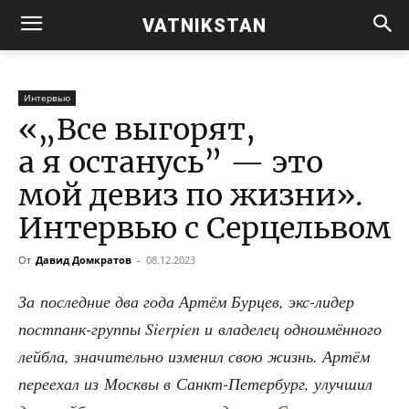
VATNIKSTAN
Интервью
«„Все выгорят,
а я останусь” — это
мой девиз по жизни».
Интервью с Серцельвом
От
Давид Домкратов
-
08.12.2023
За послед­ние два года Артём Бур­цев, экс-лидер
пост­панк-груп­пы Sierpien и вла­де­лец одно­имён­но­го
лей­б­ла, зна­чи­тель­но изме­нил свою жизнь. Артём
пере­ехал из Моск­вы в Санкт-Петер­бург, улуч­шил