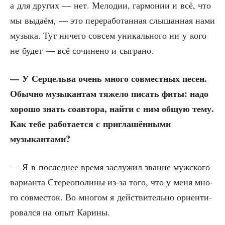
а для дру­гих — нет. Мело­дии, гар­мо­нии и всё, что
мы выда­ём, — это пере­ра­бо­тан­ная слы­шан­ная нами
музы­ка. Тут ниче­го совсем уни­каль­но­го ни у кого
не будет — всё сочи­не­но и сыграно.
— У Сер­цель­ва очень мно­го сов­мест­ных песен.
Обыч­но музы­кан­там тяже­ло писать фиты: надо
хоро­шо знать соав­то­ра, най­ти с ним общую тему.
Как тебе рабо­та­ет­ся с при­гла­шён­ны­ми
музыкантами?
— Я в послед­нее вре­мя заслу­жил зва­ние муж­ско­го
вари­ан­та Сте­рео­по­ли­ны из-за того, что у меня мно­
го сов­ме­сток. Во мно­гом я дей­стви­тель­но ори­ен­ти­
ро­вал­ся на опыт Карины.