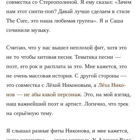
сов­мест­ка со Сте­рео­по­ли­ной. Я ему ска­зал: «Зачем
нам этот син­ти-поп? Давай луч­ше сде­ла­ем в сти­ле
The Cure, это наша люби­мая груп­па». Я и Саша
сочи­ни­ли музыку.
Счи­таю, что у нас вышел непло­хой фит, хотя это
не то что­бы хито­вая пес­ня. Тема­ти­ка пес­ни —
поэт, его рок и рас­пла­та за это. Мне кажет­ся, это
не очень мас­со­вая исто­рия. С дру­гой сто­ро­ны —
это сов­мест­ка с Лёхой Нико­но­вым, а
Лёха Нико­
нов — не абы какой пер­со­наж
. Это, на мой взгляд,
наш важ­ней­ший поэт и артист. Логич­но, что трек
на серьёз­ную тему.
Я слы­шал раз­ные фиты Нико­но­ва, и мне кажет­ся,
наша сов­мест­ка — сре­ди удач­ных. У Алек­сея Вале­