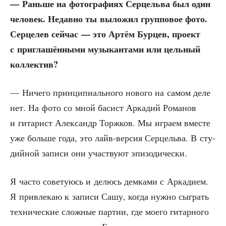
— Рань­ше на фото­гра­фи­ях Сер­цель­ва был один
чело­век. Недав­но ты выло­жил груп­по­вое фото.
Сер­це­лев сей­час — это Артём Бур­цев, про­ект
с при­гла­шён­ны­ми музы­кан­та­ми или цель­ный
коллектив?
— Ниче­го прин­ци­пи­аль­но­го ново­го на самом деле
нет. На фото со мной басист Арка­дий Рома­нов
и гита­рист Алек­сандр Торж­ков. Мы игра­ем вме­сте
уже боль­ше года, это лайв-вер­сия Сер­цель­ва. В сту­
дий­ной запи­си они участ­ву­ют эпизодически.
Я часто сове­ту­юсь и делюсь дем­ка­ми с Арка­ди­ем.
Я при­вле­каю к запи­си Сашу, когда нуж­но сыг­рать
тех­ни­че­ские слож­ные пар­тии, где мое­го гитар­но­го