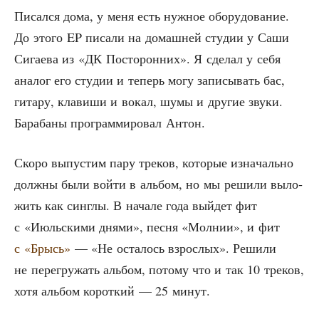
Писал­ся дома, у меня есть нуж­ное обо­ру­до­ва­ние.
До это­го EP писа­ли на домаш­ней сту­дии у Саши
Сига­е­ва из «ДК Посто­рон­них». Я сде­лал у себя
ана­лог его сту­дии и теперь могу запи­сы­вать бас,
гита­ру, кла­ви­ши и вокал, шумы и дру­гие зву­ки.
Бара­ба­ны про­грам­ми­ро­вал Антон.
Ско­ро выпу­стим пару тре­ков, кото­рые изна­чаль­но
долж­ны были вой­ти в аль­бом, но мы реши­ли выло­
жить как синглы. В нача­ле года вый­дет фит
с «Июль­ски­ми дня­ми», пес­ня «Мол­нии», и фит
с «Брысь»
— «Не оста­лось взрос­лых». Реши­ли
не пере­гру­жать аль­бом, пото­му что и так 10 тре­ков,
хотя аль­бом корот­кий — 25 минут.