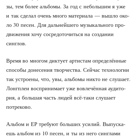
зы, тем более аль­бо­мы. За год с неболь­шим я уже
и так сде­лал очень мно­го мате­ри­а­ла — вышло око­
ло 30 песен. Для даль­ней­ше­го музы­каль­но­го про­
дви­же­ния хочу сосре­до­то­чить­ся на созда­нии
синглов.
Вре­мя во мно­гом дик­ту­ет арти­стам опре­де­лён­ные
спо­со­бы доне­се­ния твор­че­ства. Сей­час тех­но­ло­гии
так устро­е­ны, что, увы, аль­бо­мы никто не слу­ша­ет.
Лонг­плеи вос­при­ни­ма­ет уже вовле­чён­ная ауди­то­
рия, а боль­шая часть людей всё-таки слу­ша­ет
потреково.
Аль­бом и ЕР тре­бу­ют боль­ших уси­лий. Выпус­ка­
ешь аль­бом из 10 песен, и ты из него син­гла­ми