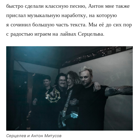
быст­ро сде­ла­ли класс­ную пес­ню, Антон мне так­же
при­слал музы­каль­ную нара­бот­ку, на кото­рую
я сочи­нил боль­шую часть тек­ста. Мы её до сих пор
с радо­стью игра­ем на лай­вах Серцельва.
Сер­це­лев и Антон Митусов