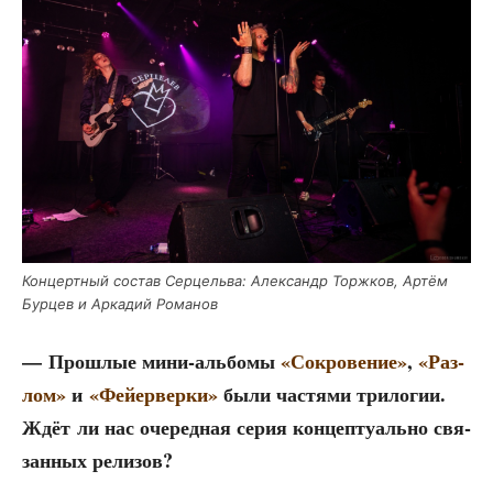
Кон­церт­ный состав Сер­цель­ва: Алек­сандр Торж­ков, Артём
Бур­цев и Арка­дий Романов
— Про­шлые мини-аль­бо­мы
«Сокро­ве­ние»
,
«Раз­
лом»
и
«Фей­ер­вер­ки»
были частя­ми три­ло­гии.
Ждёт ли нас оче­ред­ная серия кон­цеп­ту­аль­но свя­
зан­ных релизов?