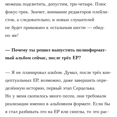
можешь под­све­тить, допу­стим, три-четы­ре. Плюс
фокус-трек. Зна­чит, вни­ма­ние редак­то­ров плей­ли­
стов, а сле­до­ва­тель­но, и новых слу­ша­те­лей
не будет при­ко­ва­но к осталь­ным шести — обид­
но же!
— Поче­му ты решил выпу­стить пол­но­фор­мат­
ный аль­бом сей­час, после трёх EP?
— Я не пла­ни­ро­вал аль­бом. Думал, после трёх кон­
цеп­ту­аль­ных EP, воз­мож­но, даже завер­шить опре­
де­лён­ную исто­рию, пер­вый этап Сер­цель­ва.
Но у меня ско­пи­лось мно­го песен, они тре­бо­ва­ли
реа­ли­за­ции имен­но в аль­бом­ном фор­ма­те. Если бы
я стал раз­би­вать это на EP или синглы, то это рас­