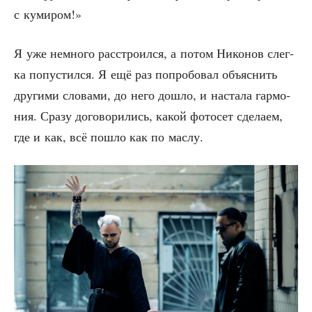
с кумиром!»
Я уже немно­го рас­стро­ил­ся, а потом Нико­нов слег­
ка попу­стил­ся. Я ещё раз попро­бо­вал объ­яс­нить
дру­ги­ми сло­ва­ми, до него дошло, и наста­ла гар­мо­
ния. Сра­зу дого­во­ри­лись, какой фото­сет сде­ла­ем,
где и как, всё пошло как по маслу.