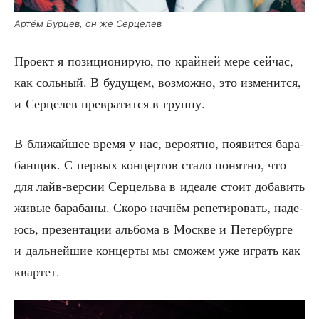
Артём Бур­цев, он же Серцелев
Про­ект я пози­ци­о­ни­рую, по край­ней мере сей­час,
как соль­ный. В буду­щем, воз­мож­но, это изме­нит­ся,
и Сер­це­лев пре­вра­тит­ся в группу.
В бли­жай­шее вре­мя у нас, веро­ят­но, появит­ся бара­
бан­щик. С пер­вых кон­цер­тов ста­ло понят­но, что
для лайв-вер­сии Сер­цель­ва в иде­а­ле сто­ит доба­вить
живые бара­ба­ны. Ско­ро нач­нём репе­ти­ро­вать, наде­
юсь, пре­зен­та­ции аль­бо­ма в Москве и Петер­бур­ге
и даль­ней­шие кон­цер­ты мы смо­жем уже играть как
квартет.