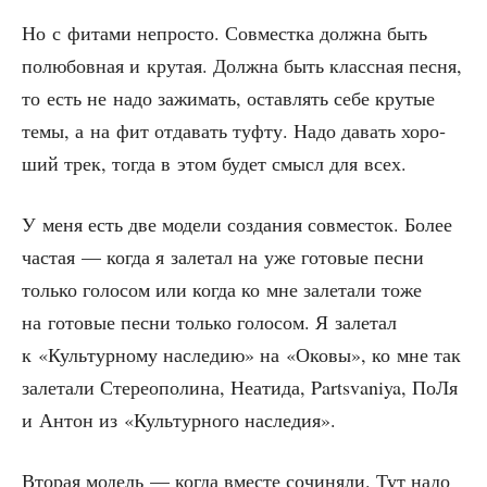
Но с фита­ми непро­сто. Сов­мест­ка долж­на быть
полю­бов­ная и кру­тая. Долж­на быть класс­ная пес­ня,
то есть не надо зажи­мать, остав­лять себе кру­тые
темы, а на фит отда­вать туф­ту. Надо давать хоро­
ший трек, тогда в этом будет смысл для всех.
У меня есть две моде­ли созда­ния сов­ме­сток. Более
частая — когда я зале­тал на уже гото­вые пес­ни
толь­ко голо­сом или когда ко мне зале­та­ли тоже
на гото­вые пес­ни толь­ко голо­сом. Я зале­тал
к «Куль­тур­но­му насле­дию» на «Око­вы», ко мне так
зале­та­ли Сте­рео­по­ли­на, Неа­ти­да, Partsvaniya, ПоЛя
и Антон из «Куль­тур­но­го наследия».
Вто­рая модель — когда вме­сте сочи­ня­ли. Тут надо