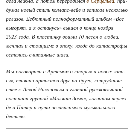
дела лей­б­ла, а потом пере­ро­дил­ся
в Сер­цель­ва
, при­
ду­мал новый стиль кол­лапс-вейв и запи­сал несколь­ко
рели­зов. Дебют­ный пол­но­фор­мат­ный аль­бом «Все
выго­рят, а я оста­нусь» вышел в кон­це нояб­ря
2023 года. В пла­стин­ку вошли 10 песен о люб­ви,
меч­тах и сто­и­циз­ме в эпо­ху, когда до ката­стро­фы
оста­лись счи­тан­ные шаги.
Мы пого­во­ри­ли с Артё­мом о ста­рых и новых запи­
сях, вли­я­нии арти­стов друг на дру­га, сотруд­ни­че­
стве с Лёхой Нико­но­вым и глав­ной рус­ско­языч­ной
пост­панк-груп­пой «Мол­чат дома», логич­ном пере­ез­
де в Питер и пути неза­ви­си­мо­го музы­каль­но­го
деятеля.