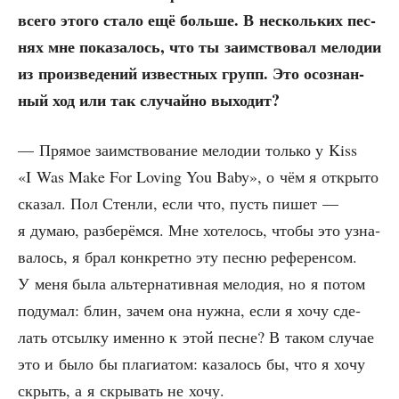
все­го это­го ста­ло ещё боль­ше. В несколь­ких пес­
нях мне пока­за­лось, что ты заим­ство­вал мело­дии
из про­из­ве­де­ний извест­ных групп. Это осо­знан­
ный ход или так слу­чай­но выходит?
— Пря­мое заим­ство­ва­ние мело­дии толь­ко у Kiss
«I Was Make For Loving You Baby», о чём я откры­то
ска­зал. Пол Стен­ли, если что, пусть пишет —
я думаю, раз­бе­рём­ся. Мне хоте­лось, что­бы это узна­
ва­лось, я брал кон­крет­но эту пес­ню рефе­рен­сом.
У меня была аль­тер­на­тив­ная мело­дия, но я потом
поду­мал: блин, зачем она нуж­на, если я хочу сде­
лать отсыл­ку имен­но к этой песне? В таком слу­чае
это и было бы пла­ги­а­том: каза­лось бы, что я хочу
скрыть, а я скры­вать не хочу.