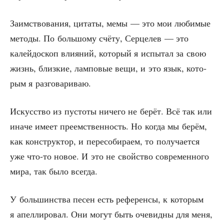
Заим­ство­ва­ния, цита­ты, мемы — это мои люби­мые
мето­ды. По боль­шо­му счё­ту, Сер­це­лев — это
калей­до­скоп вли­я­ний, кото­рый я испы­тал за свою
жизнь, близ­кие, лам­по­вые вещи, и это язык, кото­
рым я разговариваю.
Искус­ство из пусто­ты ниче­го не берёт. Всё так или
ина­че име­ет пре­ем­ствен­ность. Но когда мы берём,
как кон­струк­тор, и пере­со­би­ра­ем, то полу­ча­ет­ся
уже что-то новое. И это не свой­ство совре­мен­но­го
мира, так было всегда.
У боль­шин­ства песен есть рефе­рен­сы, к кото­рым
я апел­ли­ро­вал. Они могут быть оче­вид­ны для меня,