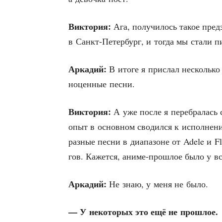
Вик­то­рия:
Ага, полу­чи­лось такое пред­з
в Санкт-Петер­бург, и тогда мы ста­ли 
Арка­дий:
В ито­ге я при­слал несколь­ко
но­цен­ные песни.
Вик­то­рия:
А уже после я пере­бра­лась с
опыт в основ­ном сво­дил­ся к испол­не­ни
раз­ные пес­ни в диа­па­зоне от Adele и 
гов. Кажет­ся, ани­ме-про­шлое было у вс
Арка­дий:
Не знаю, у меня не было.
— У неко­то­рых это ещё не прошлое.