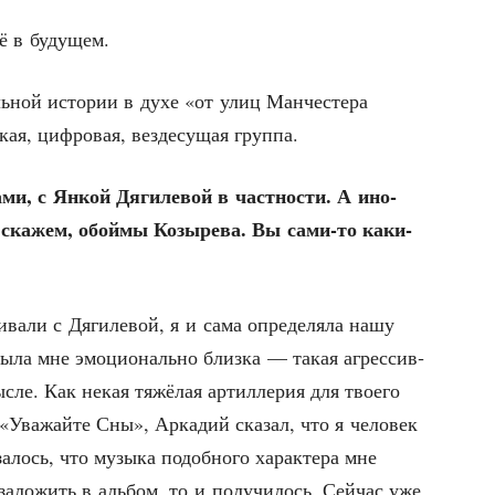
щё в будущем.
ь­ной исто­рии в духе «от улиц Ман­че­сте­ра
я, циф­ро­вая, вез­де­су­щая группа.
а­ми, с Янкой Дяги­ле­вой в част­но­сти. А ино­
 ска­жем, обой­мы Козы­ре­ва. Вы сами-то каки­
­ва­ли с Дяги­ле­вой, я и сама опре­де­ля­ла нашу
ыла мне эмо­ци­о­наль­но близ­ка — такая агрес­сив­
с­ле. Как некая тяжё­лая артил­ле­рия для тво­е­го
 «Ува­жай­те Сны», Арка­дий ска­зал, что я чело­век
а­лось, что музы­ка подоб­но­го харак­те­ра мне
зало­жить в аль­бом, то и полу­чи­лось. Сей­час уже