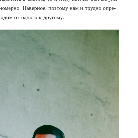
но­мер­но. Навер­ное, поэто­му нам и труд­но опре­
хо­дим от одно­го к другому.