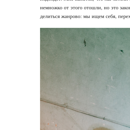
немнож­ко от это­го ото­шли, но это зако­
де­лить­ся жан­ро­во: мы ищем себя, пере­