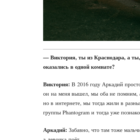
— Вик­то­рия, ты из Крас­но­да­ра, а т
ока­за­лись в одной комнате?
Вик­то­рия:
В 2016 году Арка­дий про­сто 
он на меня вышел, мы оба не пом­ним, а 
но в интер­не­те, мы тогда жили в раз­ных
груп­пы Phantogram и тогда уже позна­к
Арка­дий:
Забав­но, что там тоже маль­чи
а девоч­ка поёт.