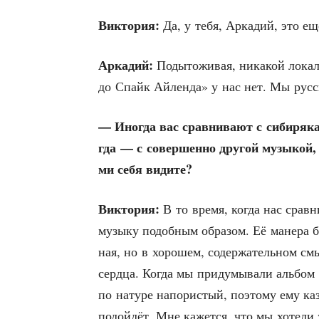
Вик­то­рия:
Да, у тебя, Арка­дий, это е
Арка­дий:
Поды­то­жи­вая, ника­кой локал
до Спайк Айлен­да» у нас нет. Мы рус­ска
— Ино­гда вас срав­ни­ва­ют с сиби­ря­к
гда — с совер­шен­но дру­гой музы­кой,
ми себя видите?
Вик­то­рия:
В то вре­мя, когда нас срав­ни
музы­ку подоб­ным обра­зом. Её мане­ра б
ная, но в хоро­шем, содер­жа­тель­ном смы
серд­ца. Когда мы при­ду­мы­ва­ли аль­бом
по нату­ре напо­ри­стый, поэто­му ему каз
подой­дёт. Мне кажет­ся, что мы хоте­ли 