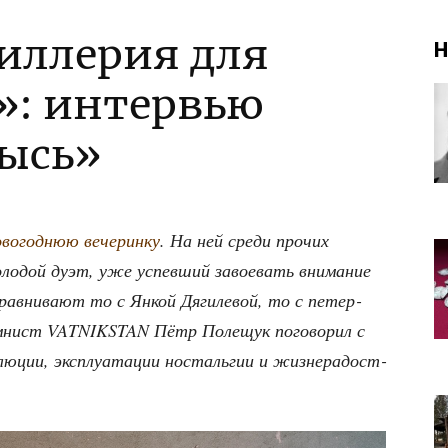
иллерия для
Н
а»: интервью
рысь»
во­год­нюю вече­рин­ку
. На ней сре­ди про­чих
­дой дуэт, уже успев­ший заво­е­вать вни­ма­ние
рав­ни­ва­ют то с Янкой Дяги­ле­вой, то с петер­
олум­нист VATNIKSTAN Пётр Поле­щук пого­во­рил с
­лю­ции, экс­плу­а­та­ции носталь­гии и жиз­не­ра­дост­