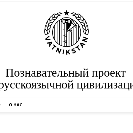
Познавательный проект
 русскоязычной цивилизац
О
О НАС