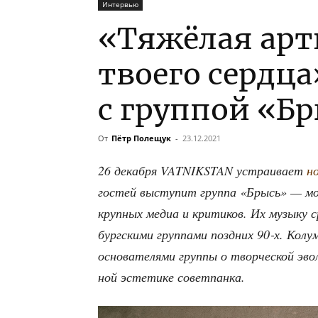
Интервью
«Тяжёлая арт
твоего сердц
с группой «Б
От
Пётр Полещук
-
23.12.2021
26 декаб­ря VATNIKSTAN устра­и­ва­ет
но
гостей высту­пит груп­па «Брысь» — моло
круп­ных медиа и кри­ти­ков. Их музы­ку с
бург­ски­ми груп­па­ми позд­них 90‑х. К
осно­ва­те­ля­ми груп­пы о твор­че­ской эво
ной эсте­ти­ке советпанка.