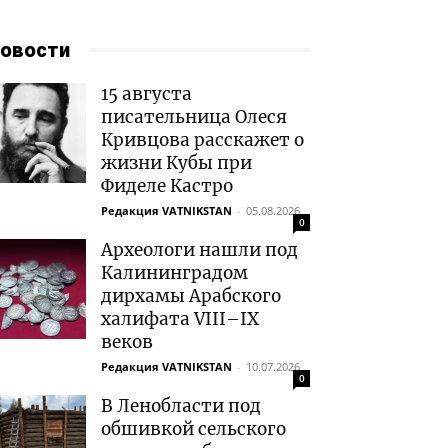
овости
15 августа
писательница Олеся
Кривцова расскажет о
жизни Кубы при
Фиделе Кастро
Редакция VATNIKSTAN
-
05.08.2026
0
Археологи нашли под
Калининградом
дирхамы Арабского
халифата VIII–IX
веков
Редакция VATNIKSTAN
-
10.07.2026
0
В Ленобласти под
обшивкой сельского