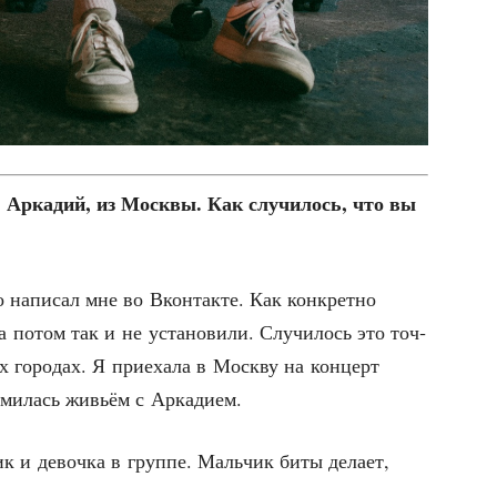
ы, Арка­дий, из Моск­вы. Как слу­чи­лось, что вы
напи­сал мне во Вкон­так­те. Как кон­крет­но
потом так и не уста­но­ви­ли. Слу­чи­лось это точ­
 горо­дах. Я при­е­ха­ла в Моск­ву на кон­церт
о­ми­лась живьём с Аркадием.
к и девоч­ка в груп­пе. Маль­чик биты дела­ет,