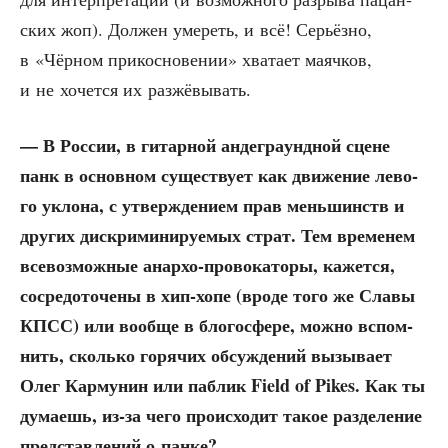
ских жоп). Дол­жен уме­реть, и всё! Серьёз­но,
в «Чёр­ном при­кос­но­ве­нии» хва­та­ет маяч­ков,
и не хочет­ся их разжёвывать.
— В Рос­сии, в гитар­ной анде­гра­унд­ной сцене
панк в основ­ном суще­ству­ет как дви­же­ние лево­
го укло­на, с утвер­жде­ни­ем прав мень­шинств и
дру­гих дис­кри­ми­ни­ру­е­мых страт. Тем вре­ме­нем
все­воз­мож­ные анар­хо-про­во­ка­то­ры, кажет­ся,
сосре­до­то­че­ны в хип-хопе (вро­де того же Сла­вы
КПСС) или вооб­ще в бло­го­сфе­ре, мож­но вспом­
нить, сколь­ко горя­чих обсуж­де­ний вызы­ва­ет
Олег Кар­му­нин или паб­лик Field of Pikes. Как ты
дума­ешь, из-за чего про­ис­хо­дит такое раз­де­ле­ние
пред­став­ле­ний о панке?