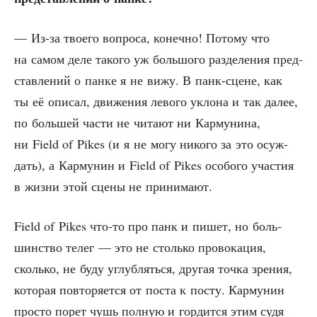
— Из-за тво­е­го вопро­са, конеч­но! Пото­му что
на самом деле тако­го уж боль­шо­го раз­де­ле­ния пред­
став­ле­ний о пан­ке я не вижу. В панк-сцене, как
ты её опи­сал, дви­же­ния лево­го укло­на и так далее,
по боль­шей части не чита­ют ни Кар­му­ни­на,
ни Field of Pikes (и я не могу нико­го за это осуж­
дать), а Кар­му­нин и Field of Pikes осо­бо­го уча­стия
в жиз­ни этой сце­ны не принимают.
Field of Pikes что-то про панк и пишет, но боль­
шин­ство телег — это не столь­ко про­во­ка­ция,
сколь­ко, не буду углуб­лять­ся, дру­гая точ­ка зре­ния,
кото­рая повто­ря­ет­ся от поста к посту. Кар­му­нин
про­сто порет чушь пол­ную и гор­дит­ся этим судя