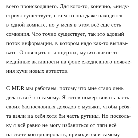
все­го про­ис­хо­дя­ще­го. Для кого-то, конеч­но, «инду­
стрия» суще­ству­ет, с кем-то она даже нахо­дит­ся
в одной ком­на­те, но у меня в этом всё ещё есть
сомне­ния. Что точ­но суще­ству­ет, так это адо­вый
поток инфор­ма­ции, в кото­ром надо как-то выплы­
вать. Опо­ве­щать о кон­цер­тах, мутить какие-то
медий­ные актив­но­сти на фоне еже­днев­но­го появ­ле­
ния кучи новых артистов.
С MDR мы рабо­та­ем, пото­му что мне ста­ло лень
делать всё это само­му. Я готов пожерт­во­вать часть
сво­их бас­но­слов­ных дохо­дов с музы­ки, что­бы ребя­
та взя­ли на себя хотя бы часть рути­ны. Но посколь­
ку я всё рав­но не могу изба­вить­ся от тяги всё
на све­те кон­тро­ли­ро­вать, при­хо­дит­ся и само­му