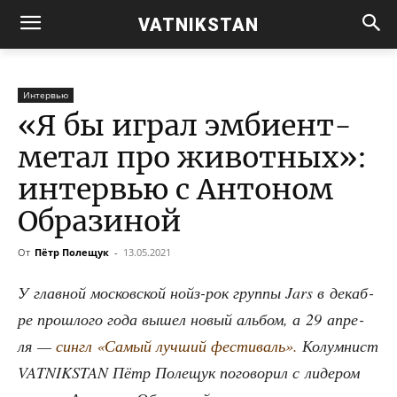
VATNIKSTAN
Интервью
«Я бы играл эмбиент-
метал про животных»:
интервью с Антоном
Образиной
От
Пётр Полещук
-
13.05.2021
У глав­ной мос­ков­ской нойз-рок груп­пы Jars в декаб­
ре про­шло­го года вышел новый аль­бом, а 29 апре­
ля —
син­гл «Самый луч­ший фести­валь».
Колум­нист
VATNIKSTAN Пётр Поле­щук пого­во­рил с лиде­ром