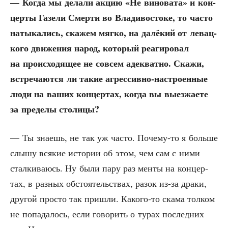
— Когда мы дела­ли акцию «Не вино­ва­та» и кон­
цер­ты Газе­ли Смер­ти во Вла­ди­во­сто­ке, то часто
наты­ка­лись, ска­жем мяг­ко, на далё­кий от левац­
ко­го дви­же­ния народ, кото­рый реа­ги­ро­вал
на про­ис­хо­дя­щее не совсем адек­ват­но. Ска­жи,
встре­ча­ют­ся ли такие агрес­сив­но-настро­ен­ные
люди на ваших кон­цер­тах, когда вы выез­жа­е­те
за пре­де­лы столицы?
— Ты зна­ешь, не так уж часто. Поче­му-то я боль­ше
слы­шу вся­кие исто­рии об этом, чем сам с ними
стал­ки­ва­юсь. Ну были пару раз мен­ты на кон­цер­
тах, в раз­ных обсто­я­тель­ствах, разок из-за дра­ки,
дру­гой про­сто так при­шли. Како­го-то ска­ма тол­ком
не попа­да­лось, если гово­рить о турах послед­них