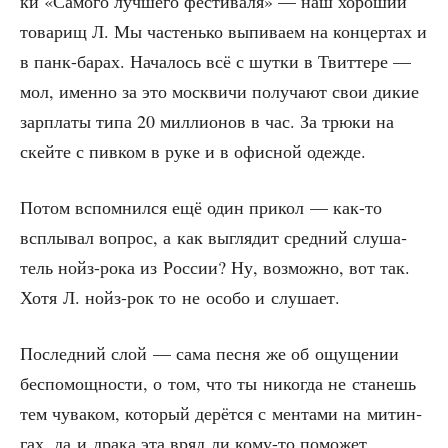
ки «Само­го луч­ше­го фести­ва­ля» — наш хоро­ший
това­рищ Л. Мы частень­ко выпи­ва­ем на кон­цер­тах и
в панк-барах. Нача­лось всё с шут­ки в Твит­те­ре —
мол, имен­но за это моск­ви­чи полу­ча­ют свои дикие
зар­пла­ты типа 20 мил­ли­о­нов в час. За трю­ки на
скей­те с пив­ком в руке и в офис­ной одежде.
Потом вспом­нил­ся ещё один при­кол — как-то
всплы­вал вопрос, а как выгля­дит сред­ний слу­ша­
тель нойз-рока из Рос­сии? Ну, воз­мож­но, вот так.
Хотя Л. нойз-рок то не осо­бо и слушает.
Послед­ний слой — сама пес­ня же об ощу­ще­нии
бес­по­мощ­но­сти, о том, что ты нико­гда не ста­нешь
тем чува­ком, кото­рый дерёт­ся с мен­та­ми на митин­
гах, да и дра­ка эта вряд ли кому-то помо­жет.