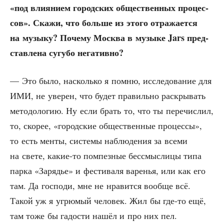
«под вли­я­ни­ем город­ских обще­ствен­ных про­цес­
сов». Ска­жи, что боль­ше из это­го отра­жа­ет­ся
на музы­ку? Поче­му Москва в музы­ке Jars пред­
став­ле­на сугу­бо негативно?
— Это было, насколь­ко я пом­ню, иссле­до­ва­ние для
ИМИ, не уве­рен, что будет пра­виль­но рас­кры­вать
мето­до­ло­гию. Ну если брать то, что ты пере­чис­лил,
то, ско­рее, «город­ские обще­ствен­ные про­цес­сы»,
то есть мен­ты, систе­мы наблю­де­ния за все­ми
на све­те, какие-то пом­пез­ные бес­смыс­ли­цы типа
пар­ка «Заря­дье» и фести­ва­ля варе­нья, или как его
там. Да гос­по­ди, мне не нра­вит­ся вооб­ще всё.
Такой уж я угрю­мый чело­век. Жил бы где-то ещё,
там тоже бы гадо­сти нашёл и про них пел.