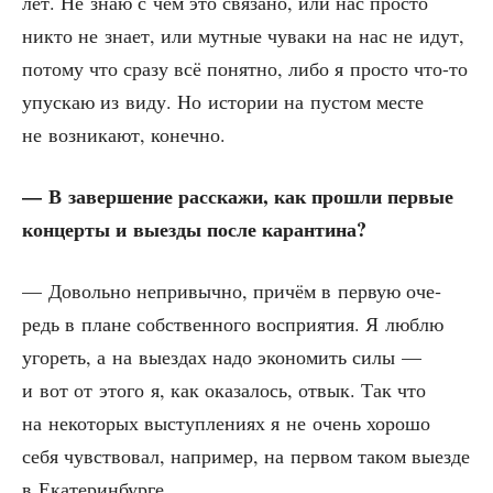
лет. Не знаю с чем это свя­за­но, или нас про­сто
никто не зна­ет, или мут­ные чува­ки на нас не идут,
пото­му что сра­зу всё понят­но, либо я про­сто что-то
упус­каю из виду. Но исто­рии на пустом месте
не воз­ни­ка­ют, конечно.
— В завер­ше­ние рас­ска­жи, как про­шли пер­вые
кон­цер­ты и выез­ды после карантина?
— Доволь­но непри­выч­но, при­чём в первую оче­
редь в плане соб­ствен­но­го вос­при­я­тия. Я люб­лю
уго­реть, а на выез­дах надо эко­но­мить силы —
и вот от это­го я, как ока­за­лось, отвык. Так что
на неко­то­рых выступ­ле­ни­ях я не очень хоро­шо
себя чув­ство­вал, напри­мер, на пер­вом таком выез­де
в Екатеринбурге.