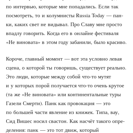
по интер­вью, кото­рые мне попа­да­лись. Если так
посмот­реть, то и колум­ни­сты Russia Today — пан­
ки, каких свет не виды­вал. Про Сла­ву мне про­сто
впад­лу гово­рить. Когда его в онлайне фести­ва­ля
«Не вино­ва­та» в этом году заба­ни­ли, было красиво.
Коро­че, глав­ный момент — вот эта услов­но левая
сце­на, о кото­рой ты гово­ришь, суще­ству­ет реаль­но.
Это люди, кото­рые меж­ду собой что-то мутят
и у кото­рых порой полу­ча­ет­ся что-то очень кру­тое
(та же «Не вино­ва­та» или кон­ти­нен­таль­ные туры
Газе­ли Смер­ти). Панк как про­во­ка­ция — это
по боль­шей части явле­ние из кни­жек. Типа, вау,
Сид Вишес носил сва­стон. Как насчёт тако­го опре­
де­ле­ния: панк — это тот движ, кото­рый