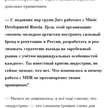
доволь­но примитивен.
— С недав­них пор групп Jars рабо­та­ет с Music
Development Russia. Цель этой орга­ни­за­ции:
«помочь моло­дым арти­стам постро­ить силь­ный
бренд и репу­та­цию в Рос­сии, раз­ра­бо­тать и реа­
ли­зо­вать стра­те­гию выхо­да на зару­беж­ный
рынок с учё­том инди­ви­ду­аль­ных осо­бен­но­стей
каж­до­го». Ты извест­ный кри­тик инду­стрии, но
сей­час похо­же, что нет. Что изме­ни­лось и поче­му
рабо­та с MDR не про­ти­во­ре­чит тво­им
принципам?
— Ниче­го не изме­ни­лось, я всё ещё счи­таю, что
«инду­стрия» — это слиш­ком гром­кое сло­во для