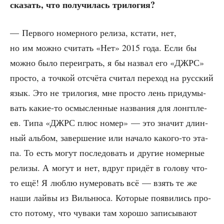
ска­зать, что полу­чи­лась трилогия?
— Пер­во­го номер­но­го рели­за, кста­ти, нет,
но им мож­но счи­тать «Нет» 2015 года. Если бы
мож­но было пере­иг­рать, я бы назвал его «ДЖРС»
про­сто, а точ­кой отсчё­та счи­тал пере­ход на рус­ский
язык. Это не три­ло­гия, мне про­сто лень при­ду­мы­
вать какие-то осмыс­лен­ные назва­ния для лонг­пле­
ев. Типа «ДЖРС плюс номер» — это зна­чит длин­
ный аль­бом, завер­ше­ние или нача­ло како­го-то эта­
па. То есть могут после­до­вать и дру­гие номер­ные
рели­зы. А могут и нет, вдруг при­дёт в голо­ву что-
то ещё! Я люб­лю нуме­ро­вать всё — взять те же
наши лай­вы из Виль­ню­са. Кото­рые появи­лись про­
сто пото­му, что чува­ки там хоро­шо запи­сы­ва­ют