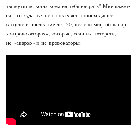
ты мутишь, когда всем на тебя насрать? Мне кажет­
ся, это куда луч­ше опре­де­ля­ет про­ис­хо­дя­щее
в сцене в послед­ние лет 30, неже­ли миф об «анар­
хо-про­во­ка­то­рах», кото­рые, если их поте­реть,
не «анар­хо» и не провокаторы.