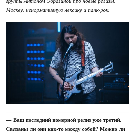
груп­пы Анто­ном Обра­зи­ной про новые рели­зы,
Моск­ву, ненор­ма­тив­ную лек­си­ку и панк-рок.
— Ваш послед­ний номер­ной релиз уже тре­тий.
Свя­за­ны ли они как-то меж­ду собой? Мож­но ли