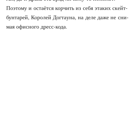
Поэто­му и оста­ёт­ся кор­чить из себя эта­ких скейт-
бун­та­рей, Коро­лей Дог­та­у­на, на деле даже не сни­
мая офис­но­го дресс-кода.