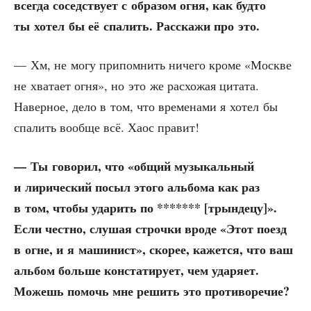
все­гда сосед­ству­ет с обра­зом огня, как буд­то
ты хотел бы её спа­лить. Рас­ска­жи про это.
— Хм, не могу при­пом­нить ниче­го кро­ме «Москве
не хва­та­ет огня», но это же рас­хо­жая цита­та.
Навер­ное, дело в том, что вре­ме­на­ми я хотел бы
спа­лить вооб­ще всё. Хаос правит!
— Ты гово­рил, что «общий музы­каль­ный
и лири­че­ский посыл это­го аль­бо­ма как раз
в том, что­бы уда­рить по ******* [трын­де­цу]».
Если чест­но, слу­шая строч­ки вро­де «Этот поезд
в огне, и я маши­нист», ско­рее, кажет­ся, что ваш
аль­бом боль­ше кон­ста­ти­ру­ет, чем уда­ря­ет.
Можешь помочь мне решить это противоречие?