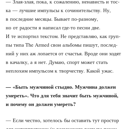
— Злая-злая, пока, к сожа­ле­нию, нена­висть и тос­
ка — луч­шие импуль­сы к сочи­ни­тель­ству. Ну,
в послед­ние меся­цы. Быва­ет по-раз­но­му,
но от радо­сти я напи­сал где-то пес­ни две.
И те испор­тил тек­стом. Не пред­став­ляю, как груп­
пы типа The Armed свои аль­бо­мы пишут, послед­
ний у них аж лопа­ет­ся от сча­стья. Вро­де они ходят
в качал­ку, а я нет. Думаю, спорт может стать
непло­хим импуль­сом к твор­че­ству. Какой ужас.
— «Быть муж­чи­ной стыд­но. Муж­чи­на дол­жен
уме­реть». Что для тебя зна­чит быть муж­чи­ной,
и поче­му он дол­жен умереть?
— Если чест­но, хоте­лось бы оста­вить тут про­стор
для интер­пре­та­ции (и воз­мож­но­го раз­ры­ва пацан­