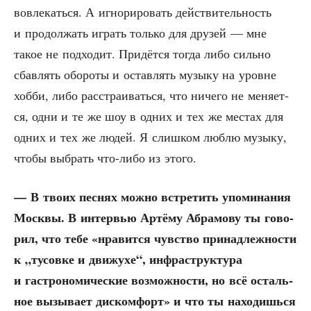
вовле­кать­ся. А игно­ри­ро­вать дей­стви­тель­ность
и про­дол­жать играть толь­ко для дру­зей — мне
такое не под­хо­дит. При­дёт­ся тогда либо силь­но
сбав­лять обо­ро­ты и остав­лять музы­ку на уровне
хоб­би, либо рас­стра­и­вать­ся, что ниче­го не меня­ет­
ся, одни и те же шоу в одних и тех же местах для
одних и тех же людей. Я слиш­ком люб­лю музы­ку,
что­бы выбрать что-либо из этого.
— В тво­их пес­нях мож­но встре­тить упо­ми­на­ния
Моск­вы. В интер­вью Артё­му Абра­мо­ву ты гово­
рил, что тебе «нра­вит­ся чув­ство при­над­леж­но­сти
к „тусов­ке и дви­жу­хе“, инфра­струк­ту­ра
и гастро­но­ми­че­ские воз­мож­но­сти, но всё осталь­
ное вызы­ва­ет дис­ком­форт» и что ты нахо­дишь­ся