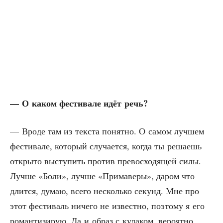
— О каком фести­ва­ле идёт речь?
— Вро­де там из тек­ста понят­но. О самом луч­шем
фести­ва­ле, кото­рый слу­ча­ет­ся, когда ты реша­ешь
откры­то высту­пить про­тив пре­вос­хо­дя­щей силы.
Луч­ше «Боли», луч­ше «При­ма­ве­ры», даром что
длит­ся, думаю, все­го несколь­ко секунд. Мне про
этот фести­валь ниче­го не извест­но, поэто­му я его
роман­ти­зи­рую. Да и образ с кула­ком, веро­ят­но,