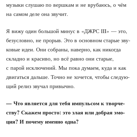
музы­ки слу­шаю по верш­кам и не вру­ба­юсь, о чём
на самом деле она звучит.
Я вижу один боль­шой минус в «ДЖРС III» — это,
без­услов­но, не про­рыв. Это в основ­ном ста­рые зву­
ко­вые идеи. Они собра­ны, навер­но, как нико­гда
склад­но и кра­си­во, но всё рав­но они ста­рые,
с парой исклю­че­ний. Мы пока дума­ем, куда и как
дви­гать­ся даль­ше. Точ­но не хочет­ся, что­бы сле­ду­ю­
щий релиз зву­чал привычно.
— Что явля­ет­ся для тебя импуль­сом к твор­че­
ству? Ска­жем про­сто: это злая или доб­рая эмо­
ция? И поче­му имен­но одна?