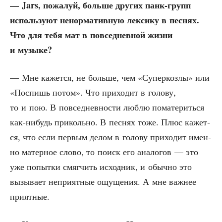
— Jars, пожа­луй, боль­ше дру­гих панк-групп
исполь­зу­ют ненор­ма­тив­ную лек­си­ку в пес­нях.
Что для тебя мат в повсе­днев­ной жиз­ни
и музыке?
— Мне кажет­ся, не боль­ше, чем «Супер­коз­лы» или
«Поспишь потом». Что при­хо­дит в голо­ву,
то и пою. В повсе­днев­но­сти люб­лю пома­те­рить­ся
как-нибудь при­коль­но. В пес­нях тоже. Плюс кажет­
ся, что если пер­вым делом в голо­ву при­хо­дит имен­
но матер­ное сло­во, то поиск его ана­ло­гов — это
уже попыт­ки смяг­чить исход­ник, и обыч­но это
вызы­ва­ет непри­ят­ные ощу­ще­ния. А мне важ­нее
приятные.