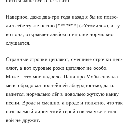
пить­ся чаще все­го не за что.
Навер­ное, даже два-три года назад я бы не поз­во­
лил себе ту же пес­ню [*******] («Уто­ми­ло»), а тут
вот она, откры­ва­ет аль­бом и вполне нор­маль­но
слушается.
Стран­ные строч­ки цеп­ля­ют, смеш­ные строч­ки цеп­
ля­ют, а вот суро­вые рожи цеп­ля­ют не осо­бо.
Может, это мне надо­е­ло. Панч про Моби сна­ча­ла
меня обра­до­вал пол­ней­шей абсурд­но­стью, да и,
кажет­ся, нор­маль­но лёг в доволь­но жут­кую кан­ву
пес­ни. Вро­де и смеш­но, а вро­де и понят­но, что так
назы­ва­е­мый лири­че­ский герой совсем уже с голо­
вой не дружит.