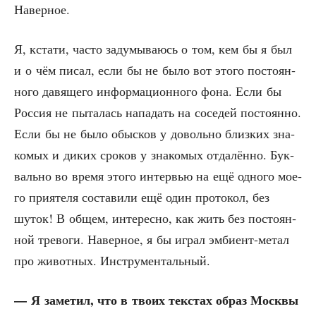
Наверное.
Я, кста­ти, часто заду­мы­ва­юсь о том, кем бы я был
и о чём писал, если бы не было вот это­го посто­ян­
но­го давя­ще­го инфор­ма­ци­он­но­го фона. Если бы
Рос­сия не пыта­лась напа­дать на сосе­дей посто­ян­но.
Если бы не было обыс­ков у доволь­но близ­ких зна­
ко­мых и диких сро­ков у зна­ко­мых отда­лён­но. Бук­
валь­но во вре­мя это­го интер­вью на ещё одно­го мое­
го при­я­те­ля соста­ви­ли ещё один про­то­кол, без
шуток! В общем, инте­рес­но, как жить без посто­ян­
ной тре­во­ги. Навер­ное, я бы играл эмби­ент-метал
про живот­ных. Инструментальный.
— Я заме­тил, что в тво­их текстах образ Моск­вы