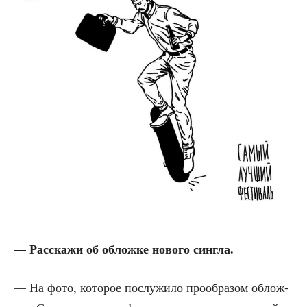
— Рас­ска­жи об облож­ке ново­го сингла.
— На фото, кото­рое послу­жи­ло про­об­ра­зом облож­