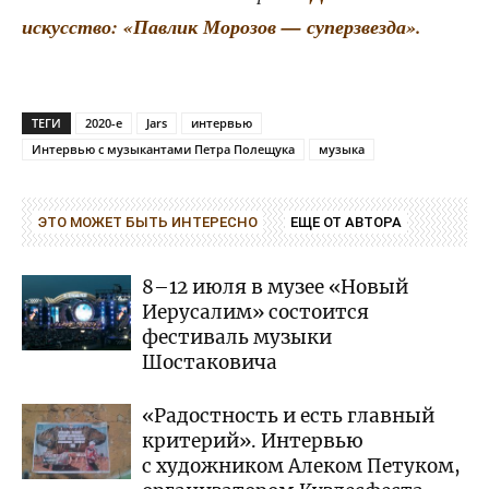
искус­ство: «Пав­лик Моро­зов — суперзвезда».
ТЕГИ
2020-е
Jars
интервью
Интервью с музыкантами Петра Полещука
музыка
ЭТО МОЖЕТ БЫТЬ ИНТЕРЕСНО
ЕЩЕ ОТ АВТОРА
8–12 июля в музее «Новый
Иерусалим» состоится
фестиваль музыки
Шостаковича
«Радостность и есть главный
критерий». Интервью
с художником Алеком Петуком,