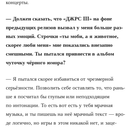
концерты.
— Дол­жен ска­зать, что «ДЖРС III» на фоне
преды­ду­щих рели­зов вызвал у меня боль­ше раз­
ных эмо­ций. Строч­ки «ты моби, а я живот­ное,
ско­рее люби меня» мне пока­за­лись вне­зап­но
смеш­ны­ми. Ты пытал­ся при­вне­сти в аль­бом
чуточ­ку чёр­но­го юмора?
— Я пытал­ся ско­рее изба­вить­ся от чрез­мер­ной
серьёз­но­сти. Поз­во­лить себе остав­лять то, что рань­
ше я посчи­тал бы глу­пым или непод­хо­дя­щим
по инто­на­ции. То есть вот есть у тебя мрач­ная
музы­ка, и ты пишешь на неё мрач­ный текст — вро­
де логич­но, но игры в этом ника­кой нет, и заце­