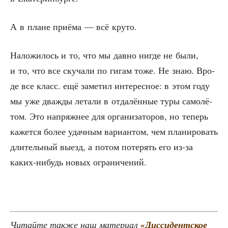
А в плане при­ё­ма — всё круто.
Нало­жи­лось и то, что мы дав­но нигде не были,
и то, что все ску­ча­ли по гигам тоже. Не знаю. Вро­
де все класс. ещё заме­тил инте­рес­ное: в этом году
мы уже два­жды лета­ли в отда­лён­ные туры само­лё­
том. Это напряж­нее для орга­ни­за­то­ров, но теперь
кажет­ся более удач­ным вари­ан­том, чем пла­ни­ро­вать
дли­тель­ный выезд, а потом поте­рять его из-за
каких-нибудь новых ограничений.
Читай­те так­же наш мате­ри­ал
«Дис­си­дент­ское