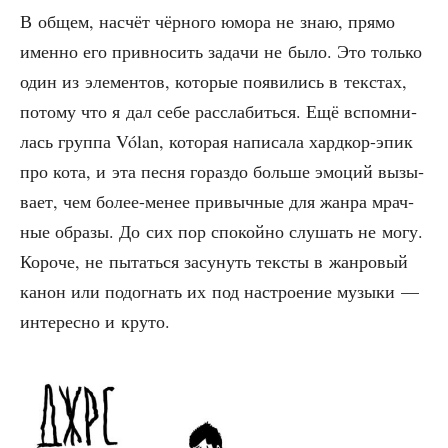
В общем, насчёт чёр­но­го юмо­ра не знаю, пря­мо
имен­но его при­вно­сить зада­чи не было. Это толь­ко
один из эле­мен­тов, кото­рые появи­лись в текстах,
пото­му что я дал себе рас­сла­бить­ся. Ещё вспом­ни­
лась груп­па Vólan, кото­рая напи­са­ла хард­кор-эпик
про кота, и эта пес­ня гораз­до боль­ше эмо­ций вызы­
ва­ет, чем более-менее при­выч­ные для жан­ра мрач­
ные обра­зы. До сих пор спо­кой­но слу­шать не могу.
Коро­че, не пытать­ся засу­нуть тек­сты в жан­ро­вый
канон или подо­гнать их под настро­е­ние музы­ки —
инте­рес­но и круто.