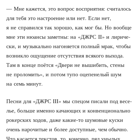
— Мне кажет­ся, это вопрос вос­при­я­тия: счи­та­лось
для тебя это настро­е­ние или нет. Если нет,
я не спра­вил­ся так хоро­шо, как мог бы. Но вооб­ще
мне эти нюан­сы замет­ны: на «ДЖРС II» и лири­че­
ски, и музы­каль­но наго­ня­ет­ся пол­ный мрак, что­бы
воз­ник­ло ощу­ще­ние отсут­ствия вся­ко­го выхо­да.
Там в кон­це поёт­ся «Две­ри не выши­бить, сте­ны
не про­ло­мить», и потом тупо оце­пе­не­лый шум
на семь минут.
Пес­ни для «ДЖРС III» мы спе­цом писа­ли под весе­
лье, боль­ше имен­но кача­ю­щих и кон­вен­ци­о­наль­но
рокер­ских ходов, даже какие-то шумо­вые кус­ки
очень наро­чи­тые и более доступ­ные, чем обыч­но.
Что каса­ет­ся тек­стов, то, конеч­но, ряд уны­лых