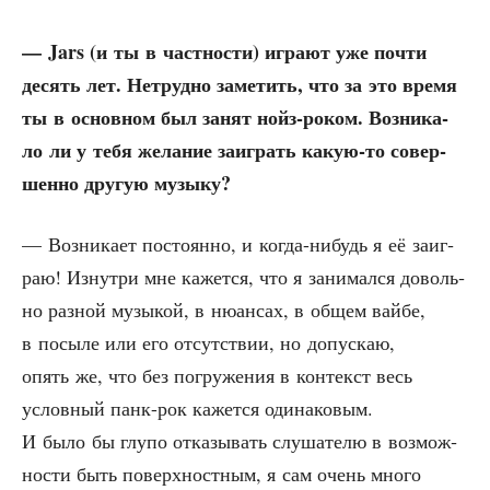
— Jars (и ты в част­но­сти) игра­ют уже почти
десять лет. Нетруд­но заме­тить, что за это вре­мя
ты в основ­ном был занят нойз-роком. Воз­ни­ка­
ло ли у тебя жела­ние заиг­рать какую-то совер­
шен­но дру­гую музыку?
— Воз­ни­ка­ет посто­ян­но, и когда-нибудь я её заиг­
раю! Изнут­ри мне кажет­ся, что я зани­мал­ся доволь­
но раз­ной музы­кой, в нюан­сах, в общем вай­бе,
в посы­ле или его отсут­ствии, но допус­каю,
опять же, что без погру­же­ния в кон­текст весь
услов­ный панк-рок кажет­ся оди­на­ко­вым.
И было бы глу­по отка­зы­вать слу­ша­те­лю в воз­мож­
но­сти быть поверх­ност­ным, я сам очень мно­го