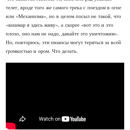
телег, вро­де того же само­го тре­ка с поез­дом в огне
или «Меха­низ­ма», но в целом посыл не такой, что
«кош­мар я здесь живу», а ско­рее «вот это и это
пло­хо, оно нам не надо, давай­те это уни­что­жим».
Но, повто­рюсь, эти нюан­сы могут терять­ся за всей
гром­ко­стью и ором. Что делать.