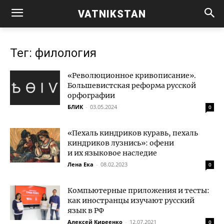
VATNIKSTAN
Тег: филология
«Революционное кривописание».
Большевистская реформа русской
орфографии
БЛИК
-
03.05.2024
0
«Пехаль киндриков куравь, пехаль
киндриков лузнись»: офени
и их языковое наследие
Лена Ека
-
08.02.2023
0
Компьютерные приложения и тесты:
как иностранцы изучают русский
язык в РФ
Алексей Киреенко
-
12.07.2021
0