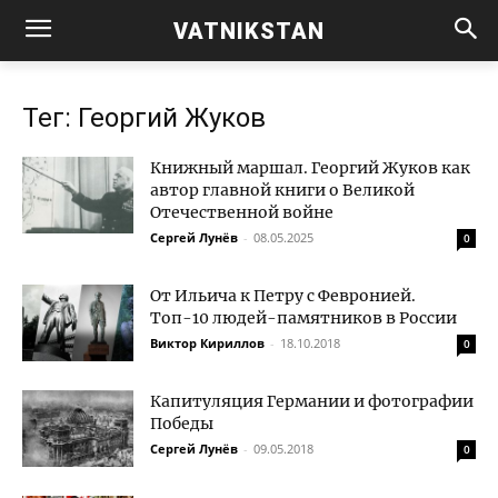
VATNIKSTAN
Тег: Георгий Жуков
Книжный маршал. Георгий Жуков как
автор главной книги о Великой
Отечественной войне
Сергей Лунёв
-
08.05.2025
0
От Ильича к Петру с Февронией.
Топ-10 людей-памятников в России
Виктор Кириллов
-
18.10.2018
0
Капитуляция Германии и фотографии
Победы
Сергей Лунёв
-
09.05.2018
0