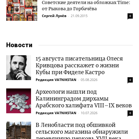
Советские деятели на обложках Time:
от Рыкова до Горбачёва
Сергей Лунёв
-
21.09.2015
0
Новости
15 августа писательница Олеся
Кривцова расскажет о жизни
Кубы при Фиделе Кастро
Редакция VATNIKSTAN
-
05.08.2026
0
Археологи нашли под
Калининградом дирхамы
Арабского халифата VIII–IX веков
Редакция VATNIKSTAN
-
10.07.2026
0
В Ленобласти под обшивкой
сельского магазина обнаружили
деревянную церковь XVII века