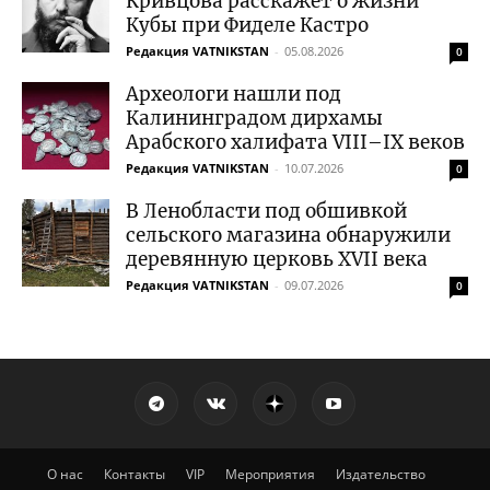
Кривцова расскажет о жизни
Кубы при Фиделе Кастро
Редакция VATNIKSTAN
-
05.08.2026
0
Археологи нашли под
Калининградом дирхамы
Арабского халифата VIII–IX веков
Редакция VATNIKSTAN
-
10.07.2026
0
В Ленобласти под обшивкой
сельского магазина обнаружили
деревянную церковь XVII века
Редакция VATNIKSTAN
-
09.07.2026
0
О нас
Контакты
VIP
Мероприятия
Издательство