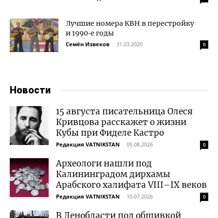
Лучшие номера КВН в перестройку
и 1990‑е годы
Семён Извеков
-
31.03.2020
0
Новости
15 августа писательница Олеся
Кривцова расскажет о жизни
Кубы при Фиделе Кастро
Редакция VATNIKSTAN
-
05.08.2026
0
Археологи нашли под
Калининградом дирхамы
Арабского халифата VIII–IX веков
Редакция VATNIKSTAN
-
10.07.2026
0
В Ленобласти под обшивкой