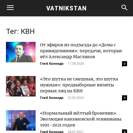
VATNIKSTAN
Тег: КВН
От эфиров из подъезда до «Дома с
привидениями»: передачи, которые
вёл Александр Масляков
Глеб Колондо
-
17.09.2024
0
«Это шутка не смешная, это шутка
нужная»: предвыборные визиты
первых лиц на КВН
Глеб Колондо
-
22.03.2024
0
«Нормальный жёлтый броневик».
Эволюция кавээновской ленинианы
1991–2021 годов
Глеб Колондо
-
28.07.2021
0