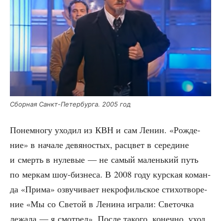
Сбор­ная Санкт-Петер­бур­га. 2005 год
Поне­мно­гу ухо­дил из КВН и сам Ленин. «Рож­де­
ние» в нача­ле девя­но­стых, рас­цвет в сере­дине
и смерть в нуле­вые — не самый малень­кий путь
по мер­кам шоу-биз­не­са. В 2008 году кур­ская коман­
да «При­ма» озву­чи­ва­ет некро­филь­ское сти­хо­тво­ре­
ние «Мы со Све­той в Лени­на игра­ли: Све­точ­ка
лежа­ла — я смот­рел». После тако­го, конеч­но, уход