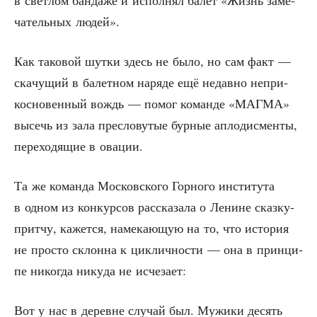
ча­тель­ных людей».
Как тако­вой шут­ки здесь не было, но сам факт —
ска­чу­щий в балет­ном наря­де ещё недав­но непри­
кос­но­вен­ный вождь — помог коман­де «МАГМА»
высечь из зала пре­сло­ву­тые бур­ные апло­дис­мен­ты,
пере­хо­дя­щие в овации.
Та же коман­да Мос­ков­ско­го Гор­но­го инсти­ту­та
в одном из кон­кур­сов рас­ска­за­ла о Ленине сказ­ку-
прит­чу, кажет­ся, наме­ка­ю­щую на то, что исто­рия
не про­сто склон­на к цик­лич­но­сти — она в прин­ци­
пе нико­гда нику­да не исчезает:
Вот у нас в деревне слу­чай был. Мужи­ки десять