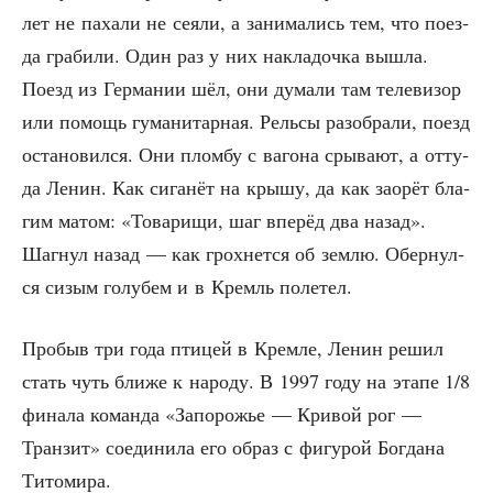
лет не паха­ли не сея­ли, а зани­ма­лись тем, что поез­
да гра­би­ли. Один раз у них накла­доч­ка вышла.
Поезд из Гер­ма­нии шёл, они дума­ли там теле­ви­зор
или помощь гума­ни­тар­ная. Рель­сы разо­бра­ли, поезд
оста­но­вил­ся. Они плом­бу с ваго­на сры­ва­ют, а отту­
да Ленин. Как сига­нёт на кры­шу, да как заорёт бла­
гим матом: «Това­ри­щи, шаг впе­рёд два назад».
Шаг­нул назад — как грох­нет­ся об зем­лю. Обер­нул­
ся сизым голу­бем и в Кремль полетел.
Про­быв три года пти­цей в Крем­ле, Ленин решил
стать чуть бли­же к наро­ду. В 1997 году на эта­пе 1/8
фина­ла коман­да «Запо­ро­жье — Кри­вой рог —
Тран­зит» соеди­ни­ла его образ с фигу­рой Бог­да­на
Титомира.