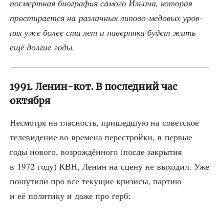
посмерт­ная био­гра­фия само­го Ильи­ча, кото­рая
про­сти­ра­ет­ся на раз­лич­ных липо­во-медо­вых уров­
нях уже более ста лет и навер­ня­ка будет жить
ещё дол­гие годы.
1991. Ленин-кот. В последний час
октября
Несмот­ря на глас­ность, при­шед­шую на совет­ское
теле­ви­де­ние во вре­ме­на пере­строй­ки, в пер­вые
годы ново­го, воз­рож­дён­но­го (после закры­тия
в 1972 году) КВН, Ленин на сце­ну не выхо­дил. Уже
пошу­ти­ли про все теку­щие кри­зи­сы, пар­тию
и её поли­ти­ку и даже про герб: