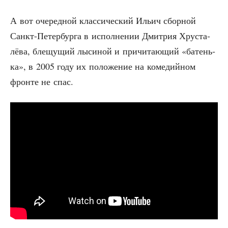
А вот оче­ред­ной клас­си­че­ский Ильич сбор­ной
Санкт-Петер­бур­га в испол­не­нии Дмит­рия Хру­ста­
лё­ва, бле­щу­щий лыси­ной и при­чи­та­ю­щий «батень­
ка», в 2005 году их поло­же­ние на коме­дий­ном
фрон­те не спас.