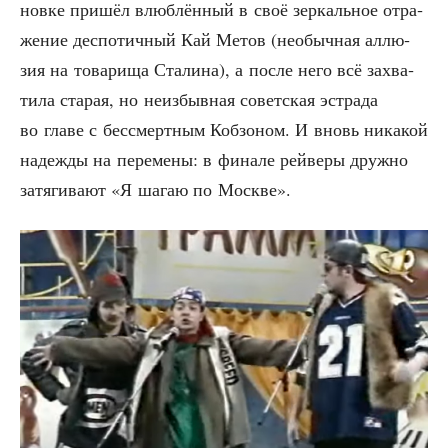
нов­ке при­шёл влюб­лён­ный в своё зер­каль­ное отра­
же­ние дес­по­тич­ный Кай Метов (необыч­ная аллю­
зия на това­ри­ща Ста­ли­на), а после него всё захва­
ти­ла ста­рая, но неиз­быв­ная совет­ская эст­ра­да
во гла­ве с бес­смерт­ным Коб­зо­ном. И вновь ника­кой
надеж­ды на пере­ме­ны: в фина­ле рей­ве­ры друж­но
затя­ги­ва­ют «Я шагаю по Москве».