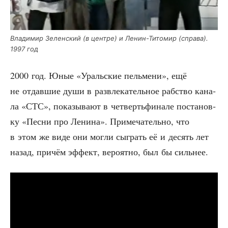
Вла­ди­мир Зелен­ский (в цен­тре) и Ленин-Тито­мир (спра­ва).
1997 год
2000 год. Юные «Ураль­ские пель­ме­ни», ещё
не отдав­шие души в раз­вле­ка­тель­ное раб­ство кана­
ла «СТС», пока­зы­ва­ют в чет­верть­фи­на­ле поста­нов­
ку «Пес­ни про Лени­на». При­ме­ча­тель­но, что
в этом же виде они мог­ли сыг­рать её и десять лет
назад, при­чём эффект, веро­ят­но, был бы сильнее.