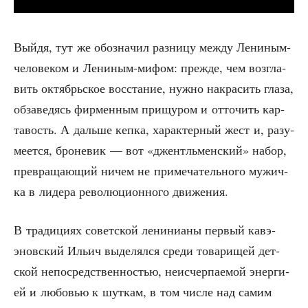
Вый­дя, тут же обо­зна­чил раз­ни­цу меж­ду Лени­ным-
чело­ве­ком и Лени­ным-мифом: преж­де, чем воз­гла­
вить октябрь­ское вос­ста­ние, нуж­но накра­сить гла­за,
обза­ве­дясь фир­мен­ным при­щу­ром и отто­чить кар­
та­вость. А даль­ше кеп­ка, харак­тер­ный жест и, разу­
ме­ет­ся, бро­не­вик — вот «джентль­мен­ский» набор,
пре­вра­ща­ю­щий ничем не при­ме­ча­тель­но­го мужич­
ка в лиде­ра рево­лю­ци­он­но­го движения.
В тра­ди­ци­ях совет­ской лени­ни­а­ны пер­вый кавэ­
энов­ский Ильич выде­лял­ся сре­ди това­ри­щей дет­
ской непо­сред­ствен­но­стью, неис­чер­па­е­мой энер­ги­
ей и любо­вью к шут­кам, в том чис­ле над самим