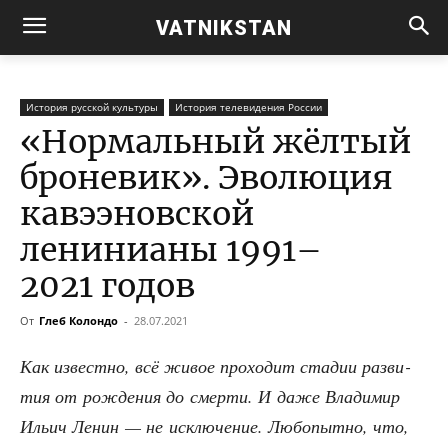
VATNIKSTAN
История русской культуры
История телевидения России
«Нормальный жёлтый
броневик». Эволюция
кавээновской
ленинианы 1991–
2021 годов
От
Глеб Колондо
-
28.07.2021
Как извест­но, всё живое про­хо­дит ста­дии раз­ви­
тия от рож­де­ния до смер­ти. И даже Вла­ди­мир
Ильич Ленин — не исклю­че­ние. Любо­пыт­но, что,