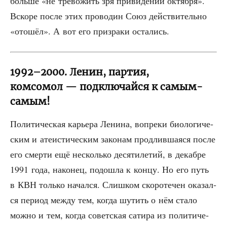
боль­ше «не тре­во­жить зря при­ви­де­ний октяб­ря».
Вско­ре после этих про­во­дин Союз дей­стви­тель­но
«ото­шёл». А вот его при­зра­ки остались.
1992–2000. Ленин, партия,
комсомол — подключайся к самым-
самым!
Поли­ти­че­ская карье­ра Лени­на, вопре­ки био­ло­ги­че­
ским и ате­и­сти­че­ским зако­нам про­длив­ша­я­ся после
его смер­ти ещё несколь­ко деся­ти­ле­тий, в декаб­ре
1991 года, нако­нец, подо­шла к кон­цу. Но его путь
в КВН толь­ко начал­ся. Слиш­ком ско­ро­те­чен ока­зал­
ся пери­од меж­ду тем, когда шутить о нём ста­ло
мож­но и тем, когда совет­ская сати­ра из поли­ти­че­