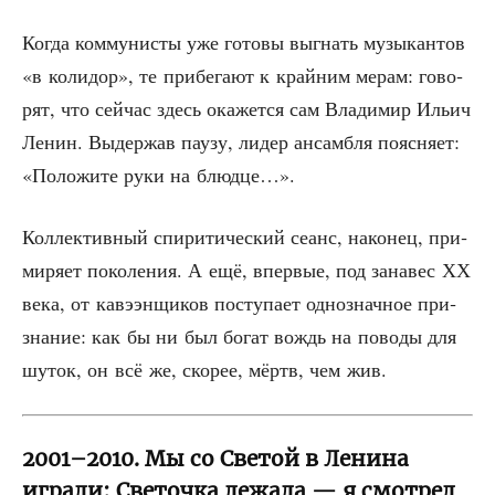
Когда ком­му­ни­сты уже гото­вы выгнать музы­кан­тов
«в коли­дор», те при­бе­га­ют к край­ним мерам: гово­
рят, что сей­час здесь ока­жет­ся сам Вла­ди­мир Ильич
Ленин. Выдер­жав пау­зу, лидер ансам­бля пояс­ня­ет:
«Поло­жи­те руки на блюдце…».
Кол­лек­тив­ный спи­ри­ти­че­ский сеанс, нако­нец, при­
ми­ря­ет поко­ле­ния. А ещё, впер­вые, под зана­вес ХХ
века, от кавэ­эн­щи­ков посту­па­ет одно­знач­ное при­
зна­ние: как бы ни был богат вождь на пово­ды для
шуток, он всё же, ско­рее, мёртв, чем жив.
2001–2010. Мы со Светой в Ленина
играли: Светочка лежала — я смотрел