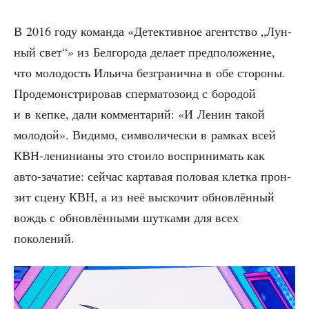
В 2016 году коман­да «Детек­тив­ное агент­ство „Лун­
ный свет“» из Бел­го­ро­да дела­ет пред­по­ло­же­ние,
что моло­дость Ильи­ча без­гра­нич­на в обе сто­ро­ны.
Про­де­мон­стри­ро­вав спер­ма­то­зо­ид с боро­дой
и в кеп­ке, дали ком­мен­та­рий: «И Ленин такой
моло­дой». Види­мо, сим­во­ли­че­ски в рам­ках всей
КВН-лени­ни­а­ны это сто­и­ло вос­при­ни­мать как
авто-зача­тие: сей­час кар­та­вая поло­вая клет­ка прон­
зит сце­ну КВН, а из неё выско­чит обнов­лён­ный
вождь с обнов­лён­ны­ми шут­ка­ми для всех
поколений.