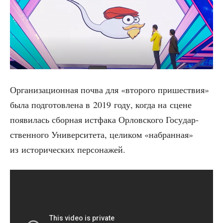
Орга­ни­за­ци­он­ная поч­ва для «вто­ро­го при­ше­ствия»
была под­го­тов­ле­на в 2019 году, когда на сцене
появи­лась сбор­ная ист­фа­ка Орлов­ско­го Госу­дар­
ствен­но­го Уни­вер­си­те­та, цели­ком «набран­ная»
из исто­ри­че­ских персонажей.