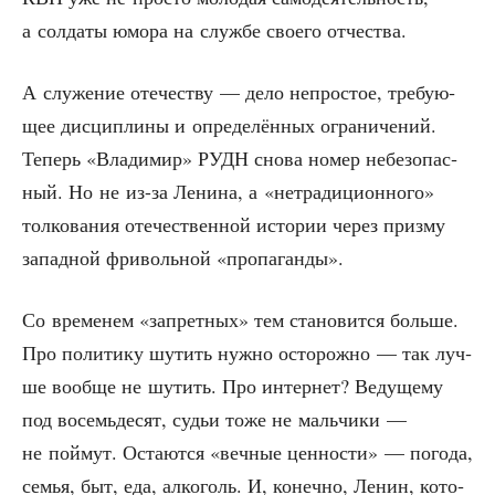
а сол­да­ты юмо­ра на служ­бе сво­е­го отчества.
А слу­же­ние оте­че­ству — дело непро­стое, тре­бу­ю­
щее дис­ци­пли­ны и опре­де­лён­ных огра­ни­че­ний.
Теперь «Вла­ди­мир» РУДН сно­ва номер небез­опас­
ный. Но не из-за Лени­на, а «нетра­ди­ци­он­но­го»
тол­ко­ва­ния оте­че­ствен­ной исто­рии через приз­му
запад­ной фри­воль­ной «про­па­ган­ды».
Со вре­ме­нем «запрет­ных» тем ста­но­вит­ся боль­ше.
Про поли­ти­ку шутить нуж­но осто­рож­но — так луч­
ше вооб­ще не шутить. Про интер­нет? Веду­ще­му
под восемь­де­сят, судьи тоже не маль­чи­ки —
не пой­мут. Оста­ют­ся «веч­ные цен­но­сти» — пого­да,
семья, быт, еда, алко­голь. И, конеч­но, Ленин, кото­