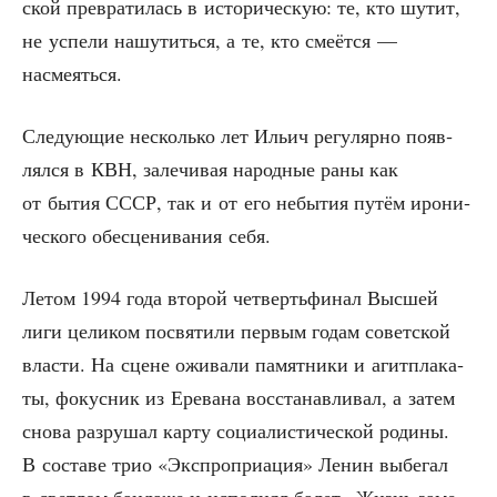
ской пре­вра­ти­лась в исто­ри­че­скую: те, кто шутит,
не успе­ли нашу­тить­ся, а те, кто сме­ёт­ся —
насмеяться.
Сле­ду­ю­щие несколь­ко лет Ильич регу­ляр­но появ­
лял­ся в КВН, зале­чи­вая народ­ные раны как
от бытия СССР, так и от его небы­тия путём иро­ни­
че­ско­го обес­це­ни­ва­ния себя.
Летом 1994 года вто­рой чет­верть­фи­нал Выс­шей
лиги цели­ком посвя­ти­ли пер­вым годам совет­ской
вла­сти. На сцене ожи­ва­ли памят­ни­ки и агит­пла­ка­
ты, фокус­ник из Ере­ва­на вос­ста­нав­ли­вал, а затем
сно­ва раз­ру­шал кар­ту соци­а­ли­сти­че­ской роди­ны.
В соста­ве трио «Экс­про­при­а­ция» Ленин выбе­гал
в свет­лом бан­да­же и испол­нял балет «Жизнь заме­