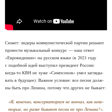
Сюжет: лиде­ры ком­му­ни­сти­че­ской пар­тии реша­ют
про­ве­сти музы­каль­ный кон­курс — наш ответ
«Евро­ви­де­нию» на рус­ском язы­ке (в 2021 году
с подоб­ной идей высту­пил пре­зи­дент Рос­сии:
когда-то КВН не хуже «Симп­со­нов» умел загля­ды­
вать в буду­щее). Важ­ное усло­вие: все пес­ни долж­
ны быть про Лени­на, пото­му что дру­гих не бывает:
«Я, конеч­но, кон­сер­ва­то­ри­ев не кон­чал, как неко­
то­рые, но раз­ве быва­ют пес­ни не про Ленина?».