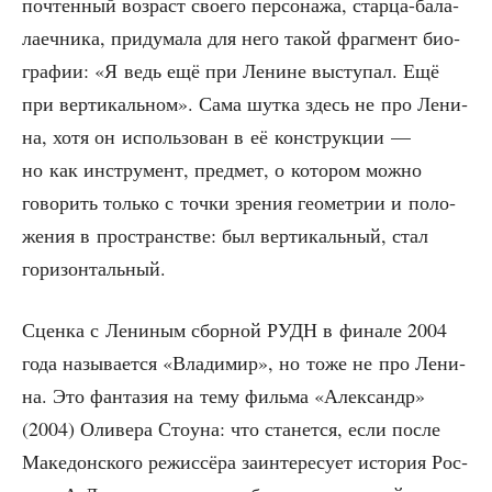
почтен­ный воз­раст сво­е­го пер­со­на­жа, стар­ца-бала­
ла­еч­ни­ка, при­ду­ма­ла для него такой фраг­мент био­
гра­фии: «Я ведь ещё при Ленине высту­пал. Ещё
при вер­ти­каль­ном». Сама шут­ка здесь не про Лени­
на, хотя он исполь­зо­ван в её кон­струк­ции —
но как инстру­мент, пред­мет, о кото­ром мож­но
гово­рить толь­ко с точ­ки зре­ния гео­мет­рии и поло­
же­ния в про­стран­стве: был вер­ти­каль­ный, стал
горизонтальный.
Сцен­ка с Лени­ным сбор­ной РУДН в фина­ле 2004
года назы­ва­ет­ся «Вла­ди­мир», но тоже не про Лени­
на. Это фан­та­зия на тему филь­ма «Алек­сандр»
(2004) Оли­ве­ра Сто­у­на: что ста­нет­ся, если после
Маке­дон­ско­го режис­сё­ра заин­те­ре­су­ет исто­рия Рос­