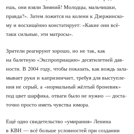
ешь, они взя­ли Зим­ний! Молод­цы, маль­чиш­ки,
прав­да?». Затем ложит­ся на коле­ни к Дзер­жин­ско­
му и вос­хи­щён­но кон­ста­ти­ру­ет: «Какие они всё-
таки силь­ные, эти матросы».
Зри­те­ли реа­ги­ру­ют хоро­шо, но не так, как
на балет­ную «Экс­про­при­а­цию» деся­ти­лет­ней дав­
но­сти. В 2004 году, что­бы пока­зать, как вождь зала­
мы­ва­ет руки и каприз­ни­ча­ет, тре­буя для выступ­ле­
ния не серый, а «нор­маль­ный жёл­тый бро­не­вик»
под цвет шар­фи­ка, отва­ги было не нуж­но — доста­
точ­но про­сто иметь чув­ства юмора.
Ещё одно сви­де­тель­ство «уми­ра­ния» Лени­на
в КВН — всё боль­ше услов­но­стей при созда­нии