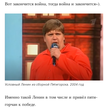
Вот закон­чит­ся вой­на, тогда вой­на и закончится»).
Услов­ный Ленин из сбор­ной Пяти­гор­ска. 2004 год
Имен­но такой Ленин в том чис­ле и при­вёл пяти­
гор­чан к победе.