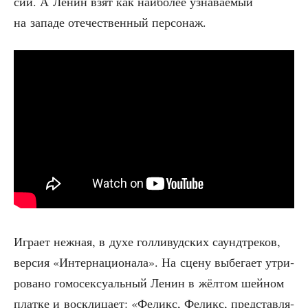
сии. А Ленин взят как наи­бо­лее узна­ва­е­мый
на запа­де оте­че­ствен­ный персонаж.
Игра­ет неж­ная, в духе гол­ли­вуд­ских саунд­тре­ков,
вер­сия «Интер­на­ци­о­на­ла». На сце­ну выбе­га­ет утри­
ро­ва­но гомо­сек­су­аль­ный Ленин в жёл­том шей­ном
плат­ке и вос­кли­ца­ет: «Феликс, Феликс, пред­став­ля­