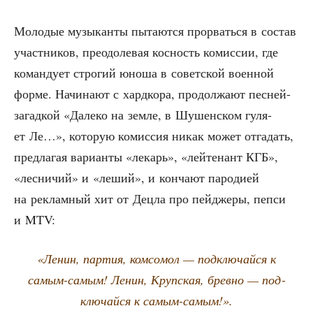
Моло­дые музы­кан­ты пыта­ют­ся про­рвать­ся в состав
участ­ни­ков, пре­одо­ле­вая кос­ность комис­сии, где
коман­ду­ет стро­гий юно­ша в совет­ской воен­ной
фор­ме. Начи­на­ют с хард­ко­ра, про­дол­жа­ют пес­ней-
загад­кой «Дале­ко на зем­ле, в Шушен­ском гуля­
ет Ле…», кото­рую комис­сия никак может отга­дать,
пред­ла­гая вари­ан­ты «лекарь», «лей­те­нант КГБ»,
«лес­ни­чий» и «леший», и кон­ча­ют паро­ди­ей
на реклам­ный хит от Дец­ла про пей­дже­ры, пеп­си
и MTV:
«Ленин, пар­тия, ком­со­мол — под­клю­чай­ся к
самым-самым! Ленин, Круп­ская, брев­но — под­
клю­чай­ся к самым-самым!».