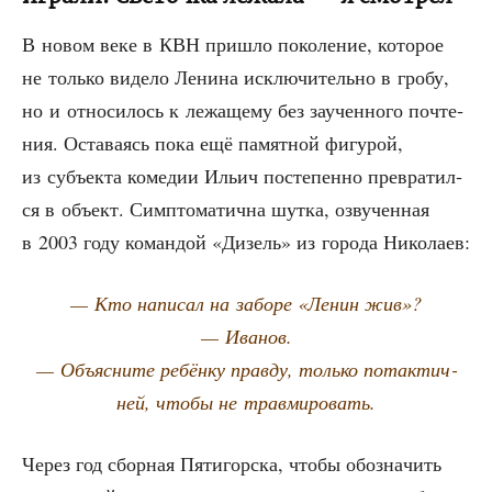
В новом веке в КВН при­шло поко­ле­ние, кото­рое
не толь­ко виде­ло Лени­на исклю­чи­тель­но в гро­бу,
но и отно­си­лось к лежа­ще­му без заучен­но­го почте­
ния. Оста­ва­ясь пока ещё памят­ной фигу­рой,
из субъ­ек­та коме­дии Ильич посте­пен­но пре­вра­тил­
ся в объ­ект. Симп­то­ма­тич­на шут­ка, озву­чен­ная
в 2003 году коман­дой «Дизель» из горо­да Николаев:
— Кто напи­сал на забо­ре «Ленин жив»?
— Иванов.
— Объ­яс­ни­те ребён­ку прав­ду, толь­ко потак­тич­
ней, что­бы не травмировать.
Через год сбор­ная Пяти­гор­ска, что­бы обо­зна­чить