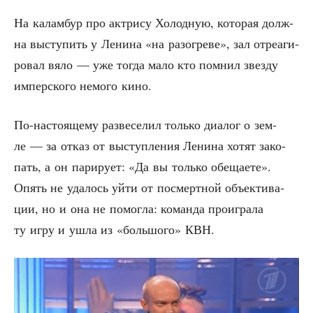
На калам­бур про актри­су Холод­ную, кото­рая долж­
на высту­пить у Лени­на «на разо­гре­ве», зал отре­а­ги­
ро­вал вяло — уже тогда мало кто пом­нил звез­ду
импер­ско­го немо­го кино.
По-насто­я­ще­му раз­ве­се­лил толь­ко диа­лог о зем­
ле — за отказ от выступ­ле­ния Лени­на хотят зако­
пать, а он пари­ру­ет: «Да вы толь­ко обе­ща­е­те».
Опять не уда­лось уйти от посмерт­ной объ­ек­ти­ва­
ции, но и она не помог­ла: коман­да про­иг­ра­ла
ту игру и ушла из «боль­шо­го» КВН.