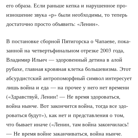
его обра­за. Если рань­ше кеп­ка и нару­шен­ное про­
из­но­ше­ние зву­ка «р» были необ­хо­ди­мы, то теперь
доста­точ­но про­сто объ­явить: «Ленин».
В поста­нов­ке сбор­ной Пяти­гор­ска о Чапа­е­ве, пока­
зан­ной на чет­верть­фи­наль­ном отрез­ке 2003 года,
Вла­ди­мир Ильич — здо­ро­вен­ный дети­на в алой
руба­хе, глав­ная кро­вя­ная клет­ка боль­ше­виз­ма. Этот
абсур­дист­ский антро­по­морф­ный сим­вол инте­ре­су­ет
лишь вой­на и еда — на про­чее у него нет вре­ме­ни
(«Здрав­ствуй, Ленин! — Не вре­мя здо­ро­вать­ся,
вой­на нын­че. Вот закон­чит­ся вой­на, тогда все здо­
ро­вать­ся будут»), как нет и пред­став­ле­ния о том,
что быва­ет ина­че («Ленин, там вой­на закон­чи­лась!
— Не вре­мя войне закан­чи­вать­ся, вой­на нын­че.