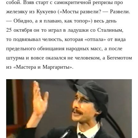
собой. Взяв старт с само­кри­тич­ной репри­зы про
желе­зя­ку из Куку­е­во («Мосты раз­ве­ли? — Раз­ве­ли.
— Обид­но, а я пла­ваю, как топор») весь день
25 октяб­ря он то играл в ладуш­ки со Ста­ли­ным,
то под­вя­зы­вал челюсть, кото­рая «отпа­ла» от вида
пре­дель­но­го обни­ща­ния народ­ных масс, а после
штур­ма и вовсе ока­зал­ся не чело­ве­ком, а Беге­мо­том
из «Масте­ра и Маргариты».