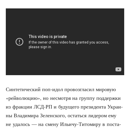
Син­те­ти­че­ский поп-идол про­воз­гла­сил миро­вую
«рей­во­лю­цию», но несмот­ря на груп­пу под­держ­ки
из фрак­ции ЛСД-РП и буду­ще­го пре­зи­ден­та Укра­и­
ны Вла­ди­ми­ра Зелен­ско­го, остать­ся лиде­ром ему
не уда­лось — на сме­ну Ильи­чу-Тито­ми­ру в поста­