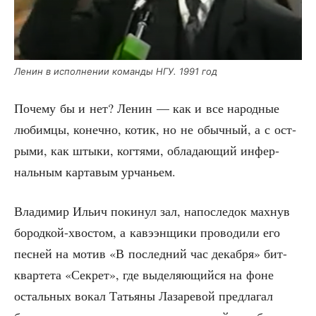
Ленин в испол­не­нии коман­ды НГУ. 1991 год
Поче­му бы и нет? Ленин — как и все народ­ные
любим­цы, конеч­но, котик, но не обыч­ный, а с ост­
ры­ми, как шты­ки, ког­тя­ми, обла­да­ю­щий инфер­
наль­ным кар­та­вым урчаньем.
Вла­ди­мир Ильич поки­нул зал, напо­сле­док мах­нув
бород­кой-хво­стом, а кавэ­эн­щи­ки про­во­ди­ли его
пес­ней на мотив «В послед­ний час декаб­ря» бит-
квар­те­та «Сек­рет», где выде­ля­ю­щий­ся на фоне
осталь­ных вокал Татья­ны Лаза­ре­вой пред­ла­гал