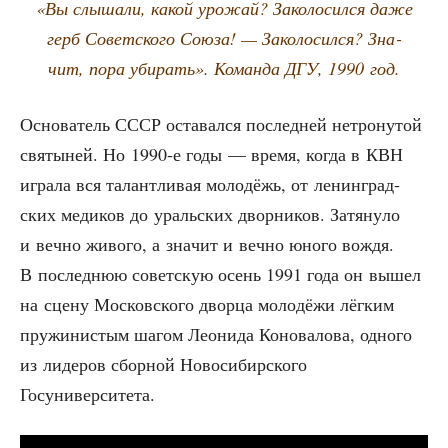
«Вы слы­ша­ли, какой уро­жай? Зако­ло­сил­ся даже
герб Совет­ско­го Сою­за! — Зако­ло­сил­ся? Зна­
чит, пора уби­рать». Коман­да ДГУ, 1990 год.
Осно­ва­тель СССР оста­вал­ся послед­ней нетро­ну­той
свя­ты­ней. Но 1990‑е годы — вре­мя, когда в КВН
игра­ла вся талант­ли­вая моло­дёжь, от ленин­град­
ских меди­ков до ураль­ских двор­ни­ков. Затя­ну­ло
и веч­но живо­го, а зна­чит и веч­но юно­го вождя.
В послед­нюю совет­скую осень 1991 года он вышел
на сце­ну Мос­ков­ско­го двор­ца моло­дё­жи лёг­ким
пру­жи­ни­стым шагом Лео­ни­да Коно­ва­ло­ва, одно­го
из лиде­ров сбор­ной Ново­си­бир­ско­го
Госуниверситета.