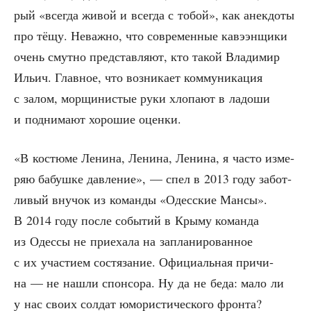
рый «все­гда живой и все­гда с тобой», как анек­до­ты
про тёщу. Неваж­но, что совре­мен­ные кавэ­эн­щи­ки
очень смут­но пред­став­ля­ют, кто такой Вла­ди­мир
Ильич. Глав­ное, что воз­ни­ка­ет ком­му­ни­ка­ция
с залом, мор­щи­ни­стые руки хло­па­ют в ладо­ши
и под­ни­ма­ют хоро­шие оценки.
«В костю­ме Лени­на, Лени­на, Лени­на, я часто изме­
ряю бабуш­ке дав­ле­ние», — спел в 2013 году забот­
ли­вый вну­чок из коман­ды «Одес­ские Ман­сы».
В 2014 году после собы­тий в Кры­му коман­да
из Одес­сы не при­е­ха­ла на запла­ни­ро­ван­ное
с их уча­сти­ем состя­за­ние. Офи­ци­аль­ная при­чи­
на — не нашли спон­со­ра. Ну да не беда: мало ли
у нас сво­их сол­дат юмо­ри­сти­че­ско­го фронта?