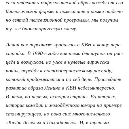
если отде­лить мифо­ло­ги­че­ский образ вождя от его
био­ло­ги­че­ской фор­мы и поме­стить в рам­ки отдель­
но взя­той теле­ви­зи­он­ной про­грам­мы, мы полу­чим
ту же био­и­сто­ри­че­скую схему.
Ленин как пер­со­наж «родил­ся» в КВН в кон­це пере­
строй­ки. В 1990‑е годы как тема для шуток он рас­
цвёл и воз­му­жал, но уже в нуле­вые лири­че­ски
почил, перей­дя к пост­мо­дер­нист­ско­му рас­па­ду,
кото­рый про­дол­жа­ет­ся и по сей день. Про­сле­дить
раз­ви­тие обра­за Лени­на в КВН небезын­те­рес­но.
В этом, во-пер­вых, исто­рия стра­ны. Во-вто­рых,
исто­рия коме­дии и моло­дёж­но­го юмо­ра на при­ме­ре
стагни­ру­ю­ще­го, но пока ещё мно­го­чис­лен­но­го
«Клу­ба Весё­лых и Наход­чи­вых». И, в‑третьих,