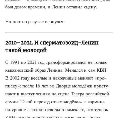
был делом вре­ме­ни, и Ленин оста­вил сцену.
Но почти сра­зу же вернулся.
2010–2021. И сперматозоид-Ленин
такой молодой
С 1991 по 2021 год транс­фор­ми­ро­вал­ся не толь­ко
кавэ­энов­ский образ Лени­на. Менял­ся и сам КВН.
В 2002 году весё­лые и наход­чи­вые меня­ют «про­
пис­ку»: после 16 лет во Двор­це моло­дё­жи при­сту­
па­ют к выступ­ле­ни­ям на сцене Теат­ра рос­сий­ской
армии. Такой пере­ход от «моло­дё­жи» к «армии»
на уровне лек­си­ки неволь­но наме­ка­ет, что теперь
КВН уже не про­сто моло­дая само­де­я­тель­ность,