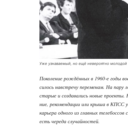
Уже узна­ва­е­мый, но ещё неве­ро­ят­но моло­дой
Поко­ле­ние рож­дён­ных в 1960‑е годы вос
си­лось навстре­чу пере­ме­нам. На пару
ста­рые и созда­ва­лись новые про­ек­ты
ние, реко­мен­да­ции или кры­ша в КПСС у
карье­ра одно­го из глав­ных теле­бос­сов
есть чере­да случайностей.