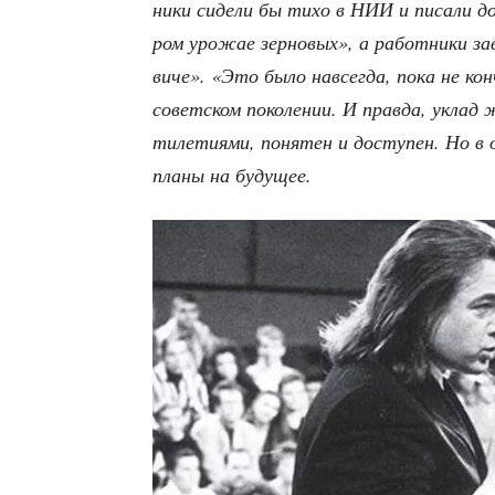
ни­ки сиде­ли бы тихо в НИИ и писа­ли док
ром уро­жае зер­но­вых», а работ­ни­ки з
ви­че». «Это было навсе­гда, пока не кон­
совет­ском поко­ле­нии. И прав­да, уклад 
ти­ле­ти­я­ми, поня­тен и досту­пен. Но в од
пла­ны на будущее.