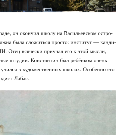
ра­де, он окон­чил шко­лу на Васи­льев­ском ост­ро­
лж­на была сло­жить­ся про­сто: инсти­тут — кан­ди­
ИИ. Отец вся­че­ски при­учал его к этой мыс­ли,
­ные шту­дии. Кон­стан­тин был ребён­ком очень
, учил­ся в худо­же­ствен­ных шко­лах. Осо­бен­но его
ар­дист Лабас.