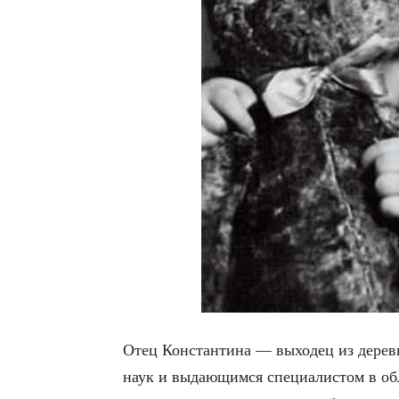
Отец Кон­стан­ти­на — выхо­дец из дерев­н
наук и выда­ю­щим­ся спе­ци­а­ли­стом в обл