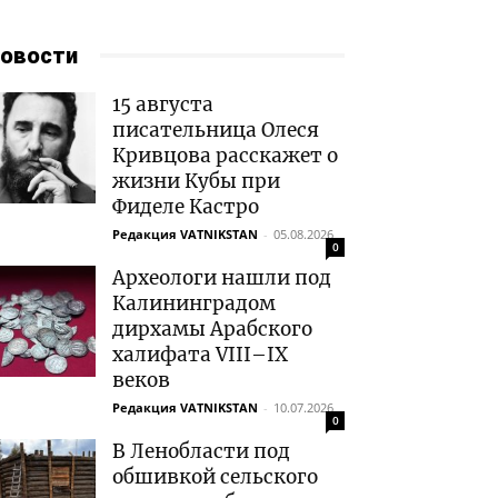
овости
15 августа
писательница Олеся
Кривцова расскажет о
жизни Кубы при
Фиделе Кастро
Редакция VATNIKSTAN
-
05.08.2026
0
Археологи нашли под
Калининградом
дирхамы Арабского
халифата VIII–IX
веков
Редакция VATNIKSTAN
-
10.07.2026
0
В Ленобласти под
обшивкой сельского