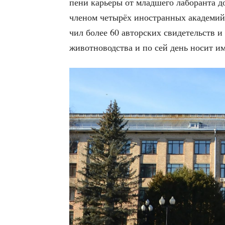
пе­ни карье­ры от млад­ше­го лабо­ран­та д
чле­ном четы­рёх ино­стран­ных ака­де­мий
чил более 60 автор­ских сви­де­тельств и 
живот­но­вод­ства и по сей день носит и