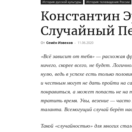
История русской культуры
История телевидения России
Константин Э
Случайный П
От
Семён Извеков
-
11.06.2020
«Всё зави­сит от тебя» — рас­хо­жая фра
ниче­го, ско­рее все­го, не будет. Логич­н
нулю, ведь в успе­хе есть толь­ко поло­ви­
и чест­ным могут не дать прой­ти на са
понра­вить­ся, а может попасть не на тог
тра­тить вре­мя. Увы, везе­ние — часто л
талан­та. Все­мо­гу­щий слу­чай берёт н
Такой «слу­чай­но­стью» для мно­гих ста­