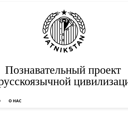
Познавательный проект
 русскоязычной цивилизац
О
О НАС