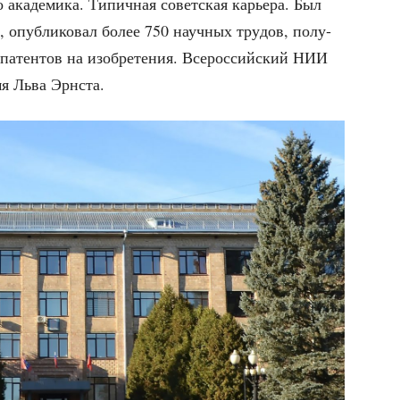
о ака­де­ми­ка. Типич­ная совет­ская карье­ра. Был
, опуб­ли­ко­вал более 750 науч­ных тру­дов, полу­
патен­тов на изоб­ре­те­ния. Все­рос­сий­ский НИИ
мя Льва Эрнста.