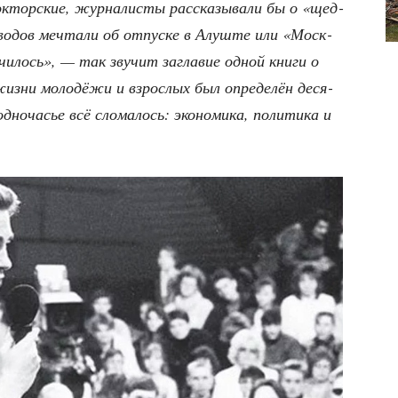
­тор­ские, жур­на­ли­сты рас­ска­зы­ва­ли бы о «щед­
аво­дов меч­та­ли об отпус­ке в Алуш­те или «Моск­
чи­лось», — так зву­чит загла­вие одной кни­ги о
жиз­ни моло­дё­жи и взрос­лых был опре­де­лён деся­
но­ча­сье всё сло­ма­лось: эко­но­ми­ка, поли­ти­ка и