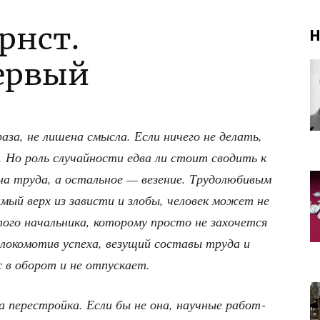
рнст.
Н
ервый
­за, не лише­на смыс­ла. Если ниче­го не делать,
о. Но роль слу­чай­но­сти едва ли сто­ит сво­дить к
на тру­да, а осталь­ное — везе­ние. Тру­до­лю­би­вым
мый верх из зави­сти и зло­бы, чело­век может не
о началь­ни­ка, кото­ро­му про­сто не захо­чет­ся
око­мо­тив успе­ха, везу­щий соста­вы тру­да и
ас в обо­рот и не отпускает.
ла пере­строй­ка. Если бы не она, науч­ные работ­