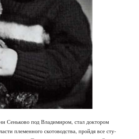
и Сень­ко­во под Вла­ди­ми­ром, стал док­то­ром
а­сти пле­мен­но­го ско­то­вод­ства, прой­дя все сту­