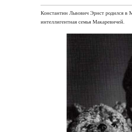
Кон­стан­тин Льво­вич Эрнст родил­ся в 
интел­ли­гент­ная семья Макаревичей.