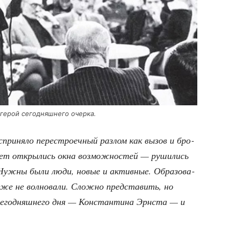
 герой сего­дняш­не­го очерка.
­при­ня­ло пере­стро­еч­ный раз­лом как вызов и бро­
 лет откры­лись окна воз­мож­но­стей — руши­лись
. Нуж­ны были люди, новые и актив­ные. Обра­зо­ва­
же не вол­но­ва­ли. Слож­но пред­ста­вить, но
 сего­дняш­не­го дня — Кон­стан­ти­на Эрн­ста — и