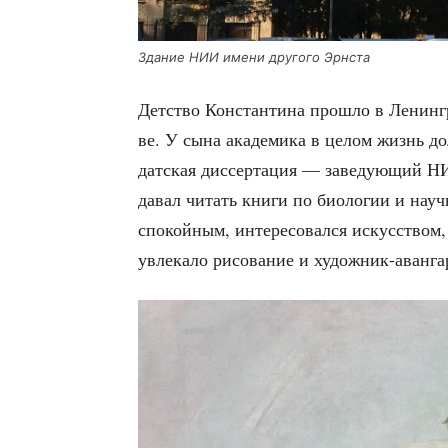
Зда­ние НИИ име­ни дру­го­го Эрнста
Дет­ство Кон­стан­ти­на про­шло в Ленин­г
ве. У сына ака­де­ми­ка в целом жизнь до
дат­ская дис­сер­та­ция — заве­ду­ю­щий Н
давал читать кни­ги по био­ло­гии и науч
спо­кой­ным, инте­ре­со­вал­ся искус­ством
увле­ка­ло рисо­ва­ние и худож­ник-аван­г