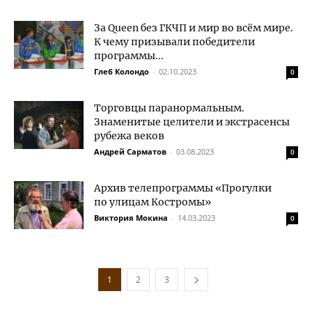
За Queen без ГКЧП и мир во всём мире.
К чему призывали победители
программы...
Глеб Колондо
-
02.10.2023
0
Торговцы паранормальным.
Знаменитые целители и экстрасенсы
рубежа веков
Андрей Сарматов
-
03.08.2023
0
Архив телепрограммы «Прогулки
по улицам Костромы»
Виктория Мокина
-
14.03.2023
0
1
2
3