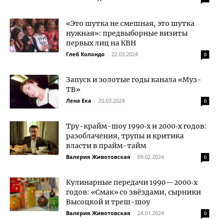
«Это шутка не смешная, это шутка
нужная»: предвыборные визиты
первых лиц на КВН
Глеб Колондо
-
22.03.2024
0
Запуск и золотые годы канала «Муз-
ТВ»
Лена Ека
-
20.03.2024
0
Тру-крайм-шоу 1990‑х и 2000‑х годов:
разоблачения, трупы и критика
власти в прайм-тайм
Валерия Животовская
-
09.02.2024
0
Кулинарные передачи 1990—2000‑х
годов: «Смак» со звёздами, сырники
Высоцкой и треш-шоу
Валерия Животовская
-
24.01.2024
0