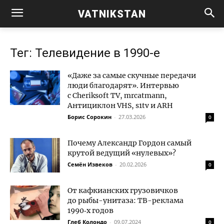
VATNIKSTAN
Тег: Телевидение в 1990-е
«Даже за самые скучные передачи
люди благодарят». Интервью
с Cheriksoft TV, mrcatmann,
Антициклон VHS, s1tv и ARH
Борис Сорокин
-
27.03.2026
0
Почему Александр Гордон самый
крутой ведущий «нулевых»?
Семён Извеков
-
20.02.2026
0
От кафкианских грузовичков
до рыбы-унитаза: ТВ-реклама
1990‑х годов
Глеб Колондо
-
09.07.2024
0