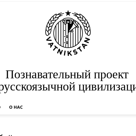
Познавательный проект
 русскоязычной цивилизац
О
О НАС