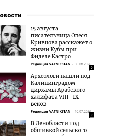
овости
15 августа
писательница Олеся
Кривцова расскажет о
жизни Кубы при
Фиделе Кастро
Редакция VATNIKSTAN
-
05.08.2026
0
Археологи нашли под
Калининградом
дирхамы Арабского
халифата VIII–IX
веков
Редакция VATNIKSTAN
-
10.07.2026
0
В Ленобласти под
обшивкой сельского