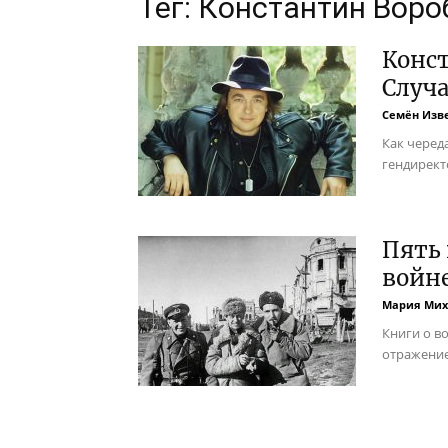
Тег: Константин Воро
Конст
Случ
Семён Изв
Как черед
гендирект
Пять 
войн
Мария Мих
Книги о в
отражение