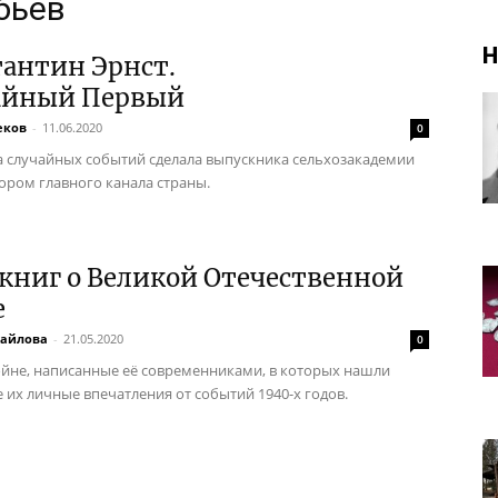
бьёв
Н
антин Эрнст.
айный Первый
еков
-
11.06.2020
0
а случайных событий сделала выпускника сельхозакадемии
ором главного канала страны.
книг о Великой Отечественной
е
айлова
-
21.05.2020
0
ойне, написанные её современниками, в которых нашли
 их личные впечатления от событий 1940-х годов.