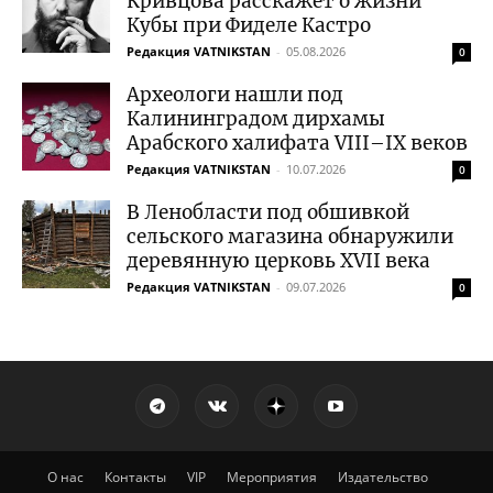
Кривцова расскажет о жизни
Кубы при Фиделе Кастро
Редакция VATNIKSTAN
-
05.08.2026
0
Археологи нашли под
Калининградом дирхамы
Арабского халифата VIII–IX веков
Редакция VATNIKSTAN
-
10.07.2026
0
В Ленобласти под обшивкой
сельского магазина обнаружили
деревянную церковь XVII века
Редакция VATNIKSTAN
-
09.07.2026
0
О нас
Контакты
VIP
Мероприятия
Издательство