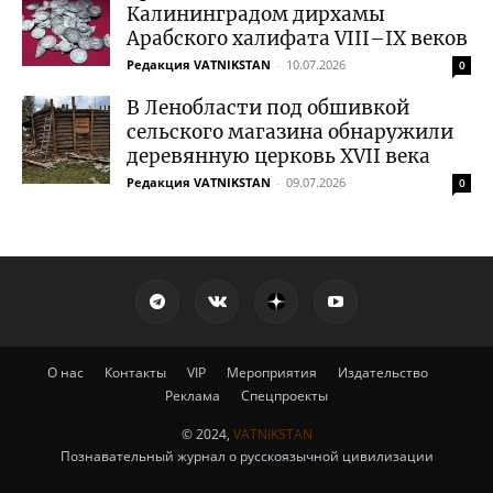
Калининградом дирхамы
Арабского халифата VIII–IX веков
Редакция VATNIKSTAN
-
10.07.2026
0
В Ленобласти под обшивкой
сельского магазина обнаружили
деревянную церковь XVII века
Редакция VATNIKSTAN
-
09.07.2026
0
О нас
Контакты
VIP
Мероприятия
Издательство
Реклама
Спецпроекты
© 2024,
VATNIKSTAN
Познавательный журнал о русскоязычной цивилизации