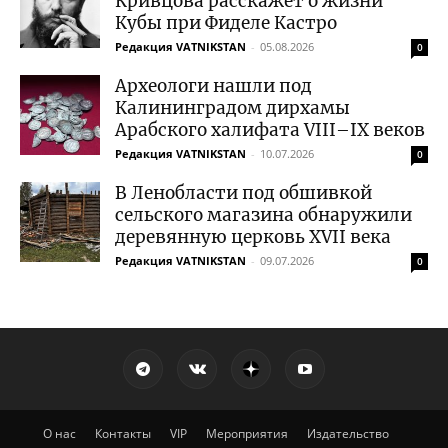
Кривцова расскажет о жизни
Кубы при Фиделе Кастро
Редакция VATNIKSTAN
-
05.08.2026
0
Археологи нашли под
Калининградом дирхамы
Арабского халифата VIII–IX веков
Редакция VATNIKSTAN
-
10.07.2026
0
В Ленобласти под обшивкой
сельского магазина обнаружили
деревянную церковь XVII века
Редакция VATNIKSTAN
-
09.07.2026
0
О нас
Контакты
VIP
Мероприятия
Издательство