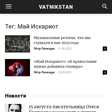
VATNIKSTAN
Тег: Май Искариот
Музыкальные релизы: что мы
слушали в мае 2022 года
Пётр Полещук
-
01.06.2022
0
«Май Искариот»: «В православие
нужно добавить гламура»
Пётр Полещук
-
23.09.2021
0
Новости
15 августа писательница Олеся