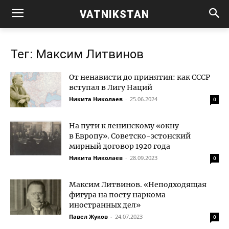
VATNIKSTAN
Тег: Максим Литвинов
От ненависти до принятия: как СССР
вступал в Лигу Наций
Никита Николаев
-
25.06.2024
0
На пути к ленинскому «окну
в Европу». Советско-эстонский
мирный договор 1920 года
Никита Николаев
-
28.09.2023
0
Максим Литвинов. «Неподходящая
фигура на посту наркома
иностранных дел»
Павел Жуков
-
24.07.2023
0