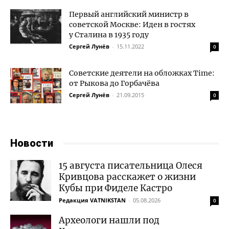
Первый английский министр в
советской Москве: Иден в гостях
у Сталина в 1935 году
Сергей Лунёв
-
15.11.2022
0
Советские деятели на обложках Time:
от Рыкова до Горбачёва
Сергей Лунёв
-
21.09.2015
0
Новости
15 августа писательница Олеся
Кривцова расскажет о жизни
Кубы при Фиделе Кастро
Редакция VATNIKSTAN
-
05.08.2026
0
Археологи нашли под