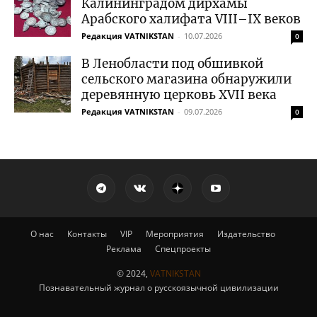
Калининградом дирхамы
Арабского халифата VIII–IX веков
Редакция VATNIKSTAN
-
10.07.2026
0
В Ленобласти под обшивкой
сельского магазина обнаружили
деревянную церковь XVII века
Редакция VATNIKSTAN
-
09.07.2026
0
О нас
Контакты
VIP
Мероприятия
Издательство
Реклама
Спецпроекты
© 2024,
VATNIKSTAN
Познавательный журнал о русскоязычной цивилизации