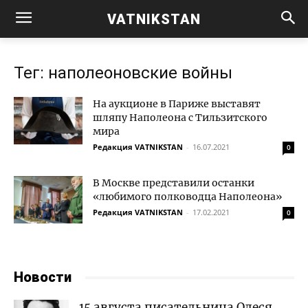
VATNIKSTAN
Тег: наполеоновские войны
На аукционе в Париже выставят
шляпу Наполеона с Тильзитского
мира
Редакция VATNIKSTAN
-
16.07.2021
0
В Москве представили останки
«любимого полководца Наполеона»
Редакция VATNIKSTAN
-
17.02.2021
0
Новости
15 августа писательница Олеся