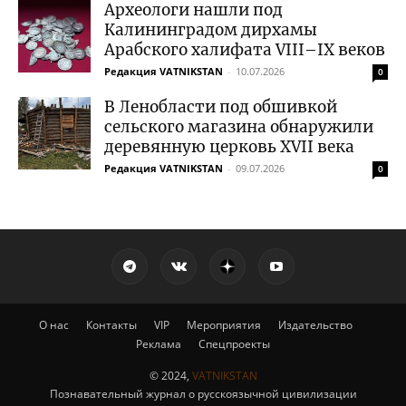
Археологи нашли под
Калининградом дирхамы
Арабского халифата VIII–IX веков
Редакция VATNIKSTAN
-
10.07.2026
0
В Ленобласти под обшивкой
сельского магазина обнаружили
деревянную церковь XVII века
Редакция VATNIKSTAN
-
09.07.2026
0
О нас
Контакты
VIP
Мероприятия
Издательство
Реклама
Спецпроекты
© 2024,
VATNIKSTAN
Познавательный журнал о русскоязычной цивилизации