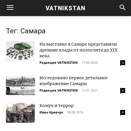
VATNIKSTAN
Тег: Самара
На выставке в Самаре представили
древние клады от палеолита до XIX
века
Редакция VATNIKSTAN
-
17.04.2026
0
Исследовано первое детальное
изображение Самары
Редакция VATNIKSTAN
-
13.01.2021
0
Комуч и террор
Иван Кравчук
-
06.06.2019
0