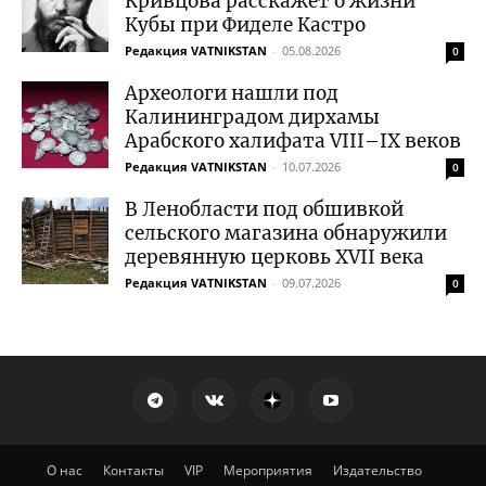
Кривцова расскажет о жизни
Кубы при Фиделе Кастро
Редакция VATNIKSTAN
-
05.08.2026
0
Археологи нашли под
Калининградом дирхамы
Арабского халифата VIII–IX веков
Редакция VATNIKSTAN
-
10.07.2026
0
В Ленобласти под обшивкой
сельского магазина обнаружили
деревянную церковь XVII века
Редакция VATNIKSTAN
-
09.07.2026
0
О нас
Контакты
VIP
Мероприятия
Издательство